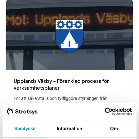
Upplands Väsby - Förenklad process för
verksamhetsplaner
För att säkerställa och tydliggöra styrningen från
kommunfullmäktige samt tydliggöra prioriteringar och
sätta fokus på resultat, valde kommunen 2010...
Kvalitetsarbete
Kommun
Verksamhetsplanering
Samtycke
Information
Om