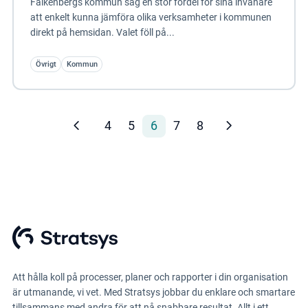
Falkenbergs kommun såg en stor fördel för sina invånare
att enkelt kunna jämföra olika verksamheter i kommunen
direkt på hemsidan. Valet föll på...
Övrigt
Kommun
4
5
6
7
8
Att hålla koll på processer, planer och rapporter i din organisation
är utmanande, vi vet. Med Stratsys jobbar du enklare och smartare
tillsammans med andra för att nå snabbare resultat. Allt i ett