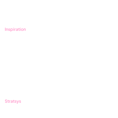
Kontakt
Utbildningar
Inspiration
Blogg
Kunder
Event & Webinar
Nyheter & Press
Produktuppdateringar
Nyhetsbrev
Stratsys
Om oss