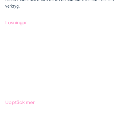
verktyg.
Lösningar
GRC-styrning
ESG-rapportering
Due Diligence
Offentlig sektor
Produkter
Branscher
Upptäck mer
Onboarding
Boka demo