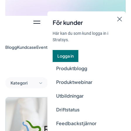
För kunder
Här kan du som kund logga in i
Stratsys.
Blogg
Kundcase
Event & Webinar
Guider
Nyheter
Logga in
Produktblogg
Produktwebinar
Kategori
Utbildningar
Driftstatus
Feedbackstjärnor