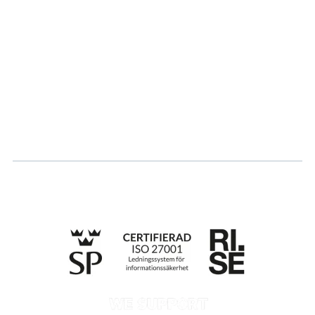
Partner
Hållbarhet
Karriär
Logga in
Ansök om certifiering
Whistleblowing