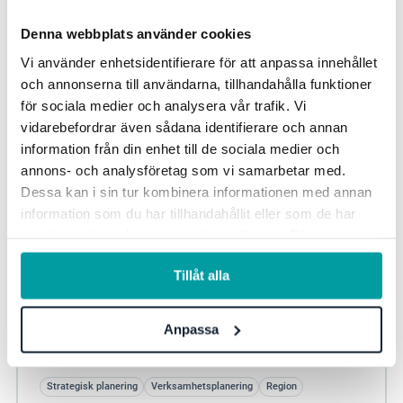
Denna webbplats använder cookies
Vi använder enhetsidentifierare för att anpassa innehållet
och annonserna till användarna, tillhandahålla funktioner
för sociala medier och analysera vår trafik. Vi
vidarebefordrar även sådana identifierare och annan
information från din enhet till de sociala medier och
annons- och analysföretag som vi samarbetar med.
Dessa kan i sin tur kombinera informationen med annan
information som du har tillhandahållit eller som de har
samlat in när du har använt deras tjänster. För mer
Region Sörmland - bättre kvalité i planerings-
information, se vår
integritetspolicy
.
och uppföljningsarbetet
Tillåt alla
Med hjälp av Stratsys har region Sörmland effektiviserat
sin verksamhetsplanering och samlat alla styrande
Anpassa
dokument på ett och samma ställe. Till en...
Strategisk planering
Verksamhetsplanering
Region