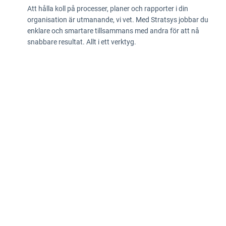
Att hålla koll på processer, planer och rapporter i din
organisation är utmanande, vi vet. Med Stratsys jobbar du
enklare och smartare tillsammans med andra för att nå
snabbare resultat. Allt i ett verktyg.
Integritetspolicy
Information enligt Data Act