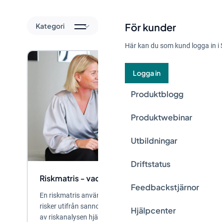
För kunder
Kategori
Här kan du som kund logga in i 
Logga in
Produktblogg
Produktwebinar
Utbildningar
Driftstatus
Riskmatris - vad, hur och varför?
Feedbackstjärnor
En riskmatris används för att visualisera och prioritera
risker utifrån sannolikhet och konsekvens. Som en del
Hjälpcenter
av riskanalysen hjälper den...