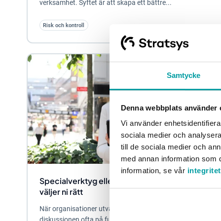
verksamhet. Syftet är att skapa ett bättre...
Risk och kontroll
Samtycke
Denna webbplats använder 
Vi använder enhetsidentifierar
sociala medier och analysera 
till de sociala medier och a
med annan information som du 
information, se vår
integrite
Specialverktyg eller GRC-plattform - så
väljer ni rätt
När organisationer utvärderar GRC-verktyg hamnar
diskussionen ofta på funktionalitet — antal moduler,