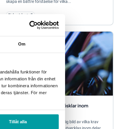
skapa en bättre förståelse för vilka...
Risk och kontroll
Om
andahålla funktioner för
n information från din enhet
 tur kombinera informationen
 deras tjänster. För mer
Nästa steg i styrningen – trösklar inom
informationssäkerhet
Tillåt alla
Många organisationer har en tydlig bild av vilka krav
som gäller och vad som behöver utvecklas inom delar