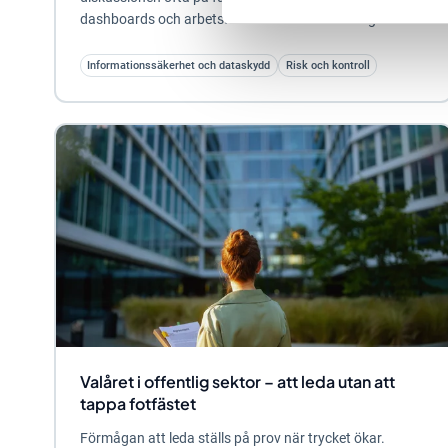
dashboards och arbetsflöden. Det är en naturlig...
Informationssäkerhet och dataskydd
Risk och kontroll
Valåret i offentlig sektor – att leda utan att
tappa fotfästet
Förmågan att leda ställs på prov när trycket ökar.