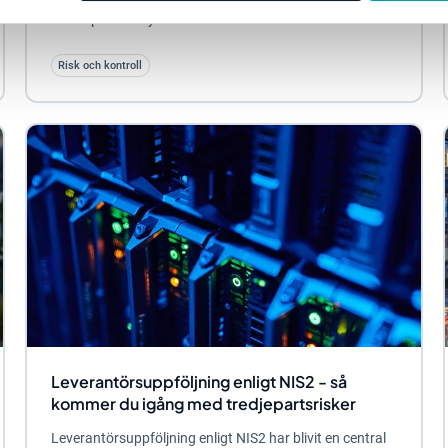
möter på Stratsys saknar inte riskinsikt. De...
Risk och kontroll
Leverantörsuppföljning enligt NIS2 - så
kommer du igång med tredjepartsrisker
Leverantörsuppföljning enligt NIS2 har blivit en central