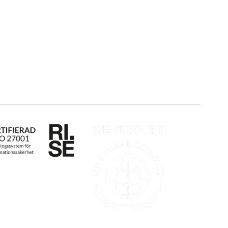
Blogg
Om oss
Kunder
Partner
Event & Webinar
Hållbarhet
Nyheter & Press
Karriär
Produktuppdateringar
Logga in
Nyhetsbrev
Ansök om certifiering
Whistleblowing