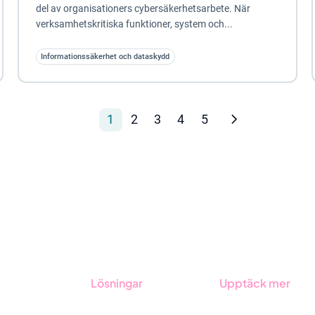
del av organisationers cybersäkerhetsarbete. När
verksamhetskritiska funktioner, system och...
Informationssäkerhet och dataskydd
1
2
3
4
5
Lösningar
Upptäck mer