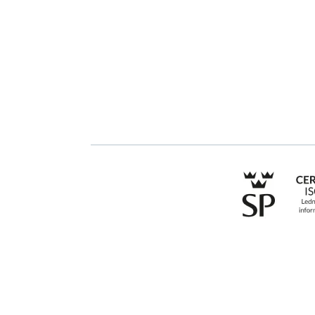
GRC-styrning
Onboarding
ESG-rapportering
Boka demo
Due Diligence
Kontakt
Offentlig sektor
Utbildningar
Produkter
Branscher