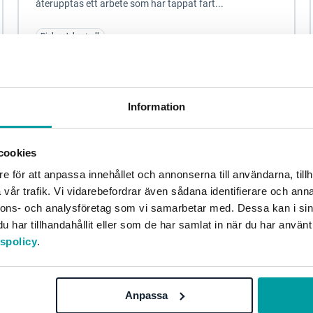
återupptas ett arbete som har tappat fart...
Risk och kontroll
Information
cookies
e för att anpassa innehållet och annonserna till användarna, tillh
vår trafik. Vi vidarebefordrar även sådana identifierare och anna
nnons- och analysföretag som vi samarbetar med. Dessa kan i sin
har tillhandahållit eller som de har samlat in när du har använt
tspolicy
.
Problemet är inte brist på insikt – det är brist
på genomförande
Anpassa
När ingen äger risken hela vägen spelar det ingen roll
hur bra analysen är. Många organisationer som vi