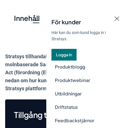
Innehåll
För kunder
Här kan du som kund logga in i
Stratsys.
Logga in
Stratsys tillhandahåller sina tjänster som
molnbaserade SaaS-lösningar. I enlighet med Data
Produktblogg
Act (förordning (EU) 2023/2854) informerar vi
Produktwebinar
nedan om hur kunder kan få tillgång till sin data i
Stratsys plattform.
Utbildningar
Driftstatus
Tillgång till data
Feedbackstjärnor