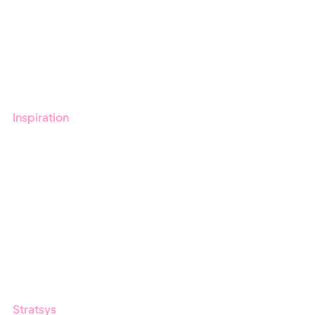
Onboarding
Boka demo
Kontakt
Utbildningar
Inspiration
Blogg
Kunder
Event & Webinar
Nyheter & Press
Produktuppdateringar
Nyhetsbrev
Stratsys