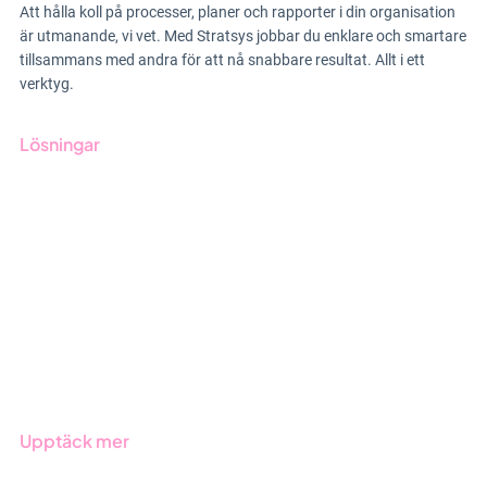
Att hålla koll på processer, planer och rapporter i din organisation
är utmanande, vi vet. Med Stratsys jobbar du enklare och smartare
tillsammans med andra för att nå snabbare resultat. Allt i ett
verktyg.
Lösningar
GRC-styrning
ESG-rapportering
Due Diligence
Offentlig sektor
Produkter
Branscher
Upptäck mer