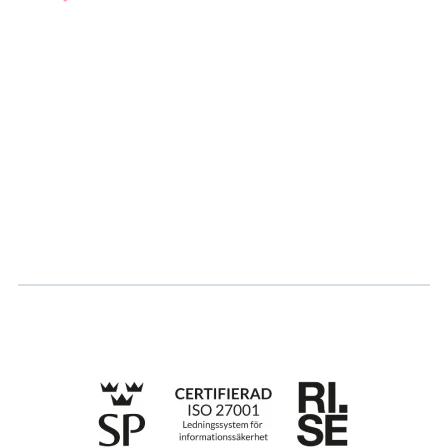
Om oss
Partner
Hållbarhet
Karriär
Logga in
Ansök om certifiering
Whistleblowing