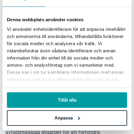
Denna webbplats använder cookies
All behandling av kunddata, inklusive AI-funktioner,
Vi använder enhetsidentifierare för att anpassa innehållet
sker i Sverige. Ingen data överförs eller lagras
och annonserna till användarna, tillhandahålla funktioner
utanför Sverige.
för sociala medier och analysera vår trafik. Vi
vidarebefordrar även sådana identifierare och annan
information från din enhet till de sociala medier och
annons- och analysföretag som vi samarbetar med.
Åtgärder för att förhindra
Dessa kan i sin tur kombinera informationen med annan
internationell statlig
information som du har tillhandahållit eller som de har
samlat in när du har använt deras tjänster. För mer
åtkomst
information, se vår
integritetspolicy
.
Tillåt alla
Anpassa
Statsys vidtar tekniska, organisatoriska och
avtalsmässiga åtgärder för att förhindra