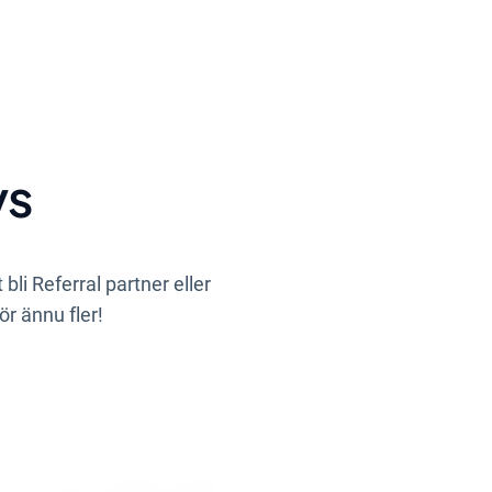
ys
li Referral partner eller
ör ännu fler!