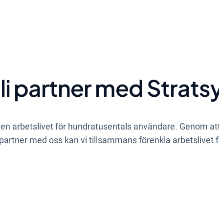
li partner med Strats
gen arbetslivet för hundratusentals användare. Genom att b
partner med oss kan vi tillsammans förenkla arbetslivet f