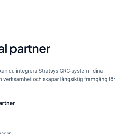
l partner
an du integrera Stratsys GRC-system i dina
din verksamhet och skapar långsiktig framgång för
artner
naden