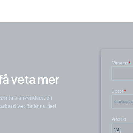
Förnamn
*
 få veta mer
E-post
*
usentals användare. Bli
rbetslivet för ännu fler!
Produkt