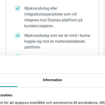
Mjukvarubolag eller
integrationsspecialister som vill
integrera mot Stratsys plattform på
kundens begäran.
Mjukvarubolag som ser en vinst i kunna
koppla sig mot en marknadsledande
plattform.
Mjukvarubolag som, i likhet med
Stratsys, vet att inget enskilt system
löser samtliga av kundens behov och
samtidigt leverera kvalitet.
Information
cookies
e för att anpassa innehållet och annonserna till användarna, tillh