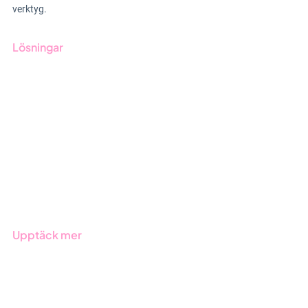
verktyg.
Lösningar
GRC-styrning
ESG-rapportering
Due Diligence
Offentlig sektor
Produkter
Branscher
Upptäck mer
Onboarding
Boka demo