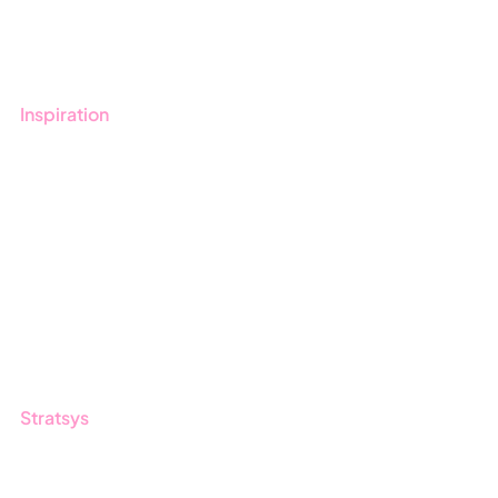
Kontakt
Utbildningar
Inspiration
Blogg
Kunder
Event & Webinar
Nyheter & Press
Produktuppdateringar
Nyhetsbrev
Stratsys
Om oss