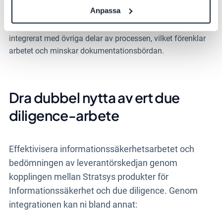
Anpassa
Dokumentera kontraktsmässiga arrangemang med
tredjepartsleverantörer av IKT-tjänster. Registret är
integrerat med övriga delar av processen, vilket förenklar
arbetet och minskar dokumentationsbördan.
Dra dubbel nytta av ert due
diligence-arbete
Effektivisera informationssäkerhetsarbetet och
bedömningen av leverantörskedjan genom
kopplingen mellan Stratsys produkter för
Informationssäkerhet och due diligence. Genom
integrationen kan ni bland annat: