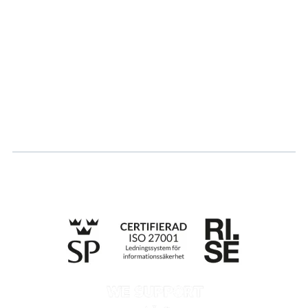
Partner
Hållbarhet
Karriär
Logga in
Ansök om certifiering
Whistleblowing