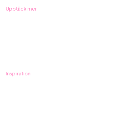
Upptäck mer
Onboarding
Boka demo
Kontakt
Utbildningar
Inspiration
Blogg
Kunder
Event & Webinar
Nyheter & Press
Produktuppdateringar
Nyhetsbrev