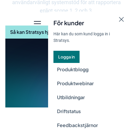
användarvänligt systemstöd för att rapportera
enligt scope 1, 2 och 3.
För kunder
Så kan Stratsys hjälpa er
Här kan du som kund logga in i
Stratsys.
Logga in
Produktblogg
Produktwebinar
Utbildningar
Driftstatus
Feedbackstjärnor