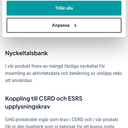
information, se vår
integritetspolicy
.
Visualisering av GHG
Tillåt alla
Visualisera klimatberäkningarna aktivitet för aktivitet eller
Anpassa
scope för scope. I Stratsys får ni en tydlig överblick över
hur er klimatpåverkan ser ut över tid.
Nyckeltalsbank
I vår produkt finns en mängd färdiga nyckeltal för
insamling av aktivitetsdata och beräkning av utsläpp redo
att användas.
Koppling till CSRD och ESRS
upplysningskrav
GHG-protokollet ingår som krav i CSRD och i vår produkt
får ni den överblick som ni behöver för att kunna möta