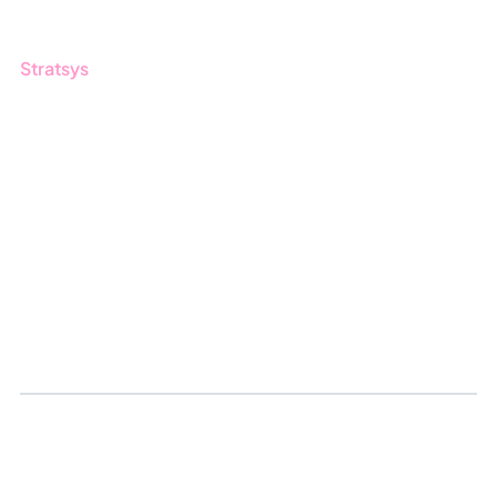
Stratsys
Om oss
Partner
Hållbarhet
Karriär
Logga in
Ansök om certifiering
Whistleblowing