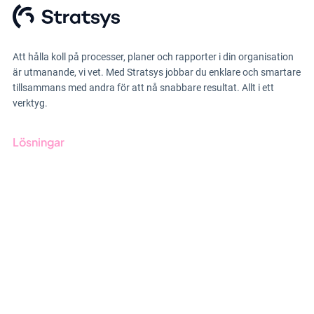
Att hålla koll på processer, planer och rapporter i din organisation
är utmanande, vi vet. Med Stratsys jobbar du enklare och smartare
tillsammans med andra för att nå snabbare resultat. Allt i ett
verktyg.
Lösningar
GRC-styrning
ESG-rapportering
Due Diligence
Offentlig sektor
Produkter
Branscher