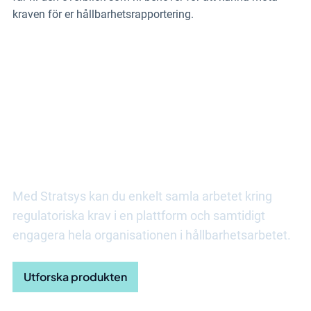
kraven för er hållbarhetsrapportering.
Upptäck fler fördelar med
Stratsys hållbarhetsprodukt
Med Stratsys kan du enkelt samla arbetet kring
regulatoriska krav i en plattform och samtidigt
engagera hela organisationen i hållbarhetsarbetet.
Utforska produkten