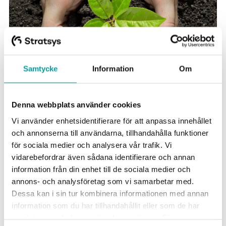
Samtycke
Information
Om
Denna webbplats använder cookies
Vi använder enhetsidentifierare för att anpassa innehållet
och annonserna till användarna, tillhandahålla funktioner
för sociala medier och analysera vår trafik. Vi
vidarebefordrar även sådana identifierare och annan
information från din enhet till de sociala medier och
Få stöd för ett effektivt
annons- och analysföretag som vi samarbetar med.
hållbarhetsarbete
Dessa kan i sin tur kombinera informationen med annan
information som du har tillhandahållit eller som de har
samlat in när du har använt deras tjänster. För mer