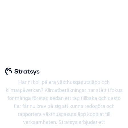
Möt kraven i GHG-
protokollet
Har ni koll på era växthusgasutsläpp och
klimatpåverkan? Klimatberäkningar har stått i fokus
för många företag sedan ett tag tillbaka och desto
fler får nu krav på sig att kunna redogöra och
rapportera växthusgasutsläpp kopplat till
verksamheten. Stratsys erbjuder ett