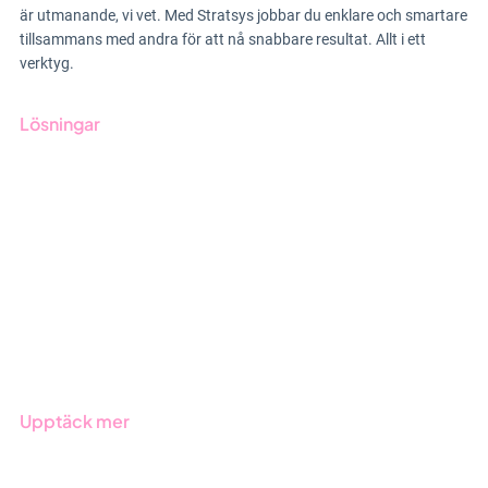
verktyg.
Lösningar
GRC-styrning
ESG-rapportering
Due Diligence
Offentlig sektor
Produkter
Branscher
Upptäck mer
Onboarding
Boka demo