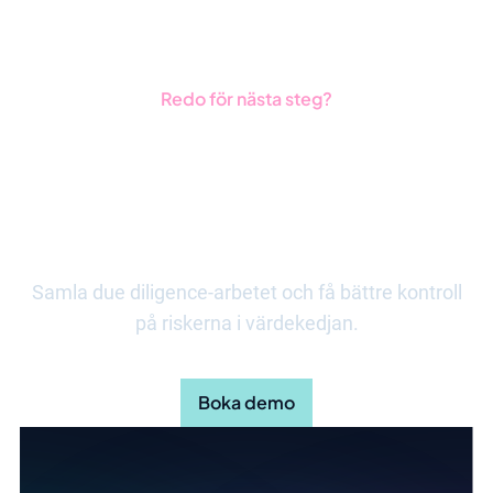
Redo för nästa steg?
Se hur det fungerar i
praktiken
Samla due diligence-arbetet och få bättre kontroll
på riskerna i värdekedjan.
Boka demo