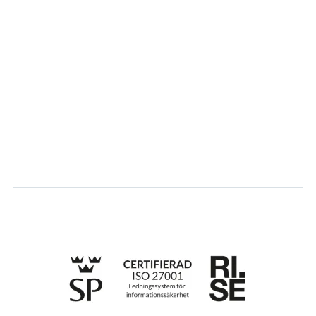
Partner
Hållbarhet
Karriär
Logga in
Ansök om certifiering
Whistleblowing