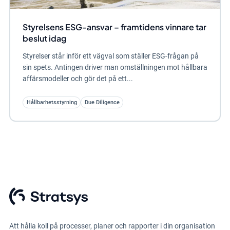
Styrelsens ESG-ansvar – framtidens vinnare tar
beslut idag
Styrelser står inför ett vägval som ställer ESG-frågan på
sin spets. Antingen driver man omställningen mot hållbara
affärsmodeller och gör det på ett...
Hållbarhetsstyrning
Due Diligence
Att hålla koll på processer, planer och rapporter i din organisation
är utmanande, vi vet. Med Stratsys jobbar du enklare och smartare
tillsammans med andra för att nå snabbare resultat. Allt i ett