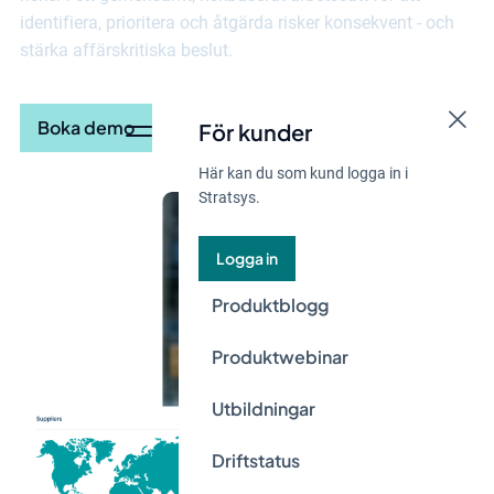
stärka affärskritiska beslut.
Boka demo
För kunder
Här kan du som kund logga in i
Stratsys.
Logga in
Produktblogg
Produktwebinar
Utbildningar
Driftstatus
Feedbackstjärnor