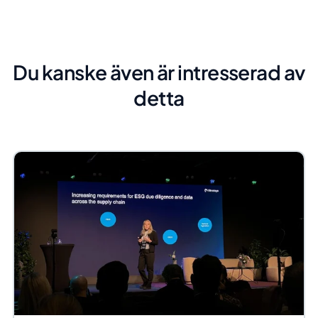
Du kanske även är intresserad av
detta
Det föränderliga regulatoriska ESG-landskapet