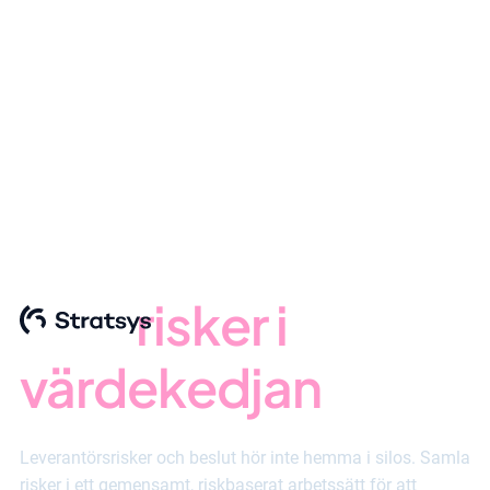
Due Diligence
Samlad kontroll
över
risker i
värdekedjan
Leverantörsrisker och beslut hör inte hemma i silos. Samla
risker i ett gemensamt, riskbaserat arbetssätt för att
identifiera, prioritera och åtgärda risker konsekvent - och