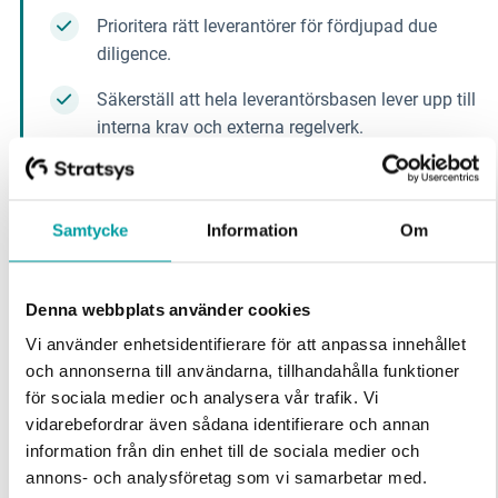
diligence.
Säkerställ att hela leverantörsbasen lever upp till
interna krav och externa regelverk.
Hållbarhet
Samtycke
Information
Om
Informationssäkerhet
Denna webbplats använder cookies
Vi använder enhetsidentifierare för att anpassa innehållet
Efterlevnad - en naturlig del av
och annonserna till användarna, tillhandahålla funktioner
för sociala medier och analysera vår trafik. Vi
arbetet
vidarebefordrar även sådana identifierare och annan
information från din enhet till de sociala medier och
annons- och analysföretag som vi samarbetar med.
Omsätt riskhantering i strukturerade åtgärder och
Dessa kan i sin tur kombinera informationen med annan
gör efterlevnad till en naturlig följd av hur ni arbetar -
information som du har tillhandahållit eller som de har