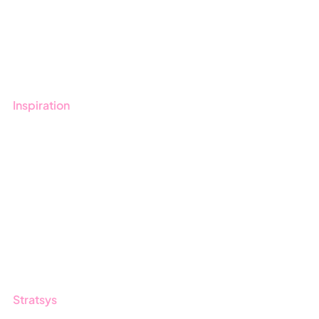
Kontakt
Utbildningar
Inspiration
Blogg
Kunder
Event & Webinar
Nyheter & Press
Produktuppdateringar
Nyhetsbrev
Stratsys
Om oss