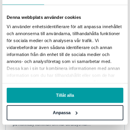
Strategisk planering
Kommun
Verksamhetsplanering
Denna webbplats använder cookies
Vi använder enhetsidentifierare för att anpassa innehållet
och annonserna till användarna, tillhandahålla funktioner
för sociala medier och analysera vår trafik. Vi
vidarebefordrar även sådana identifierare och annan
information från din enhet till de sociala medier och
annons- och analysföretag som vi samarbetar med.
Dessa kan i sin tur kombinera informationen med annan
information som du har tillhandahållit eller som de har
samlat in när du har använt deras tjänster. För mer
information, se vår
integritetspolicy
.
Digitalisering främjar kollegialt lärande i
Tillåt alla
Ronneby kommun
I det här kundcaset berättar Maria Sjölund,
Anpassa
kvalitetsutvecklare, och Tobias Ekblad, förvaltningschef,
på Ronneby kommun om hur Stratsys har...