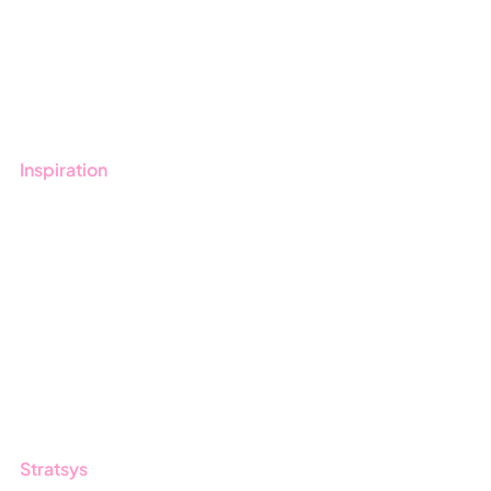
Boka demo
Kontakt
Utbildningar
Inspiration
Blogg
Kunder
Event & Webinar
Nyheter & Press
Produktuppdateringar
Nyhetsbrev
Stratsys