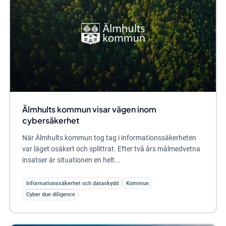
Älmhults kommun visar vägen inom
cybersäkerhet
När Älmhults kommun tog tag i informationssäkerheten
var läget osäkert och splittrat. Efter två års målmedvetna
insatser är situationen en helt...
Informationssäkerhet och dataskydd
Kommun
Cyber due diligence