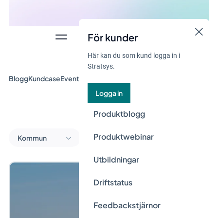
För kunder
Här kan du som kund logga in i
Stratsys.
Blogg
Kundcase
Event & Webinar
Guider
Nyheter
Logga in
Produktblogg
Produktwebinar
Kommun
Utbildningar
Driftstatus
Feedbackstjärnor