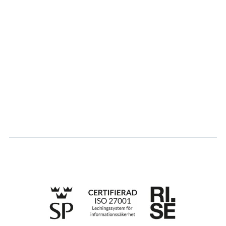
Om oss
Partner
Hållbarhet
Karriär
Logga in
Ansök om certifiering
Whistleblowing