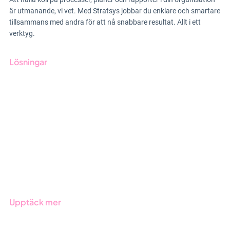
är utmanande, vi vet. Med Stratsys jobbar du enklare och smartare
tillsammans med andra för att nå snabbare resultat. Allt i ett
verktyg.
Lösningar
GRC-styrning
ESG-rapportering
Due Diligence
Offentlig sektor
Produkter
Branscher
Upptäck mer
Onboarding