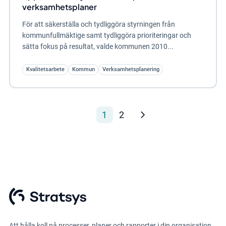
verksamhetsplaner
För att säkerställa och tydliggöra styrningen från
kommunfullmäktige samt tydliggöra prioriteringar och
sätta fokus på resultat, valde kommunen 2010...
Kvalitetsarbete
Kommun
Verksamhetsplanering
1
2
Att hålla koll på processer, planer och rapporter i din organisation