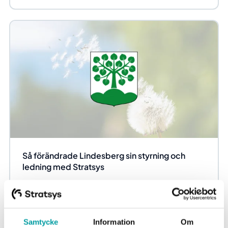
Så förändrade Lindesberg sin styrning och
ledning med Stratsys
I det här kundcaset berättar Anette Persson, controller,
och Björn Österby, utvecklingsstrateg, i Lindesberg hur
Stratsys verktyg hjälpte dem att...
Samtycke
Information
Om