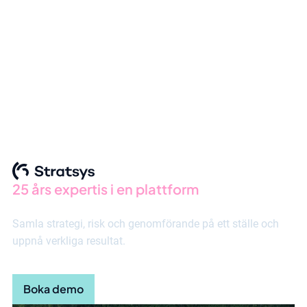
Smartare​
compliance
25 års expertis i en plattform
Samla strategi, risk och genomförande på ett ställe och
uppnå verkliga resultat.
Boka demo
Upptäck plattformen