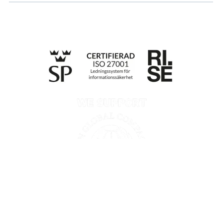
Till anmälan
Integritetspolicy
Information enligt Data Act