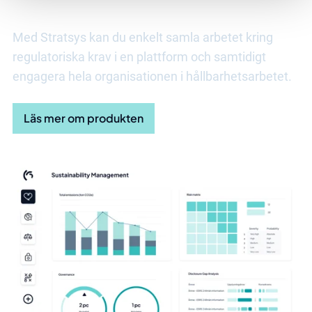
Med Stratsys kan du enkelt samla arbetet kring
regulatoriska krav i en plattform och samtidigt
engagera hela organisationen i hållbarhetsarbetet.
Läs mer om produkten