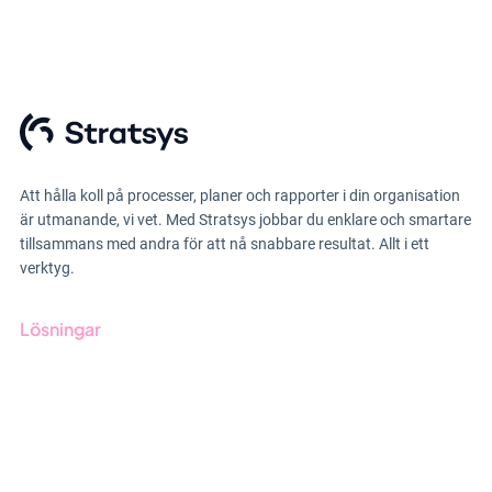
Att hålla koll på processer, planer och rapporter i din organisation
är utmanande, vi vet. Med Stratsys jobbar du enklare och smartare
tillsammans med andra för att nå snabbare resultat. Allt i ett
verktyg.
Lösningar
GRC-styrning
ESG-rapportering
Due Diligence
Offentlig sektor