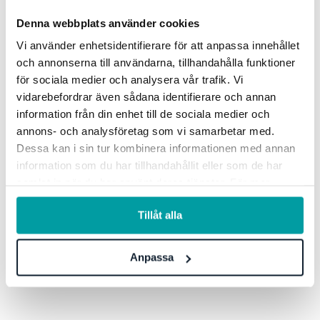
Genom att samla arbetet på ett ställe blir informationen
Denna webbplats använder cookies
lättillgänglig och transparent samt
underlättar samarbetet
Vi använder enhetsidentifierare för att anpassa innehållet
mellan kollegor, avdelningar och kontor.
och annonserna till användarna, tillhandahålla funktioner
för sociala medier och analysera vår trafik. Vi
vidarebefordrar även sådana identifierare och annan
Enklare rapportering
information från din enhet till de sociala medier och
annons- och analysföretag som vi samarbetar med.
Hållbarhetsarbetet ska summeras i en hållbarhetsrapport
Dessa kan i sin tur kombinera informationen med annan
och i Stratsys samlas all inmatad information som gjorts
information som du har tillhandahållit eller som de har
under året som underlag till rapporten.
samlat in när du har använt deras tjänster. För mer
information, se vår
integritetspolicy
.
Tillåt alla
Anpassa
Upptäck fler fördelar med
Stratsys hållbarhetsverktyg