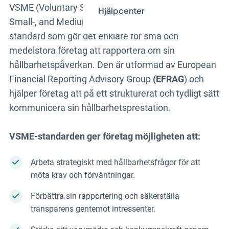
VSME (Voluntary Standard for non-listed Micro-,
Hjälpcenter
Small-, and Medium-sized Enterprises) är en frivillig
standard som gör det enklare för små och
medelstora företag att rapportera om sin
hållbarhetspåverkan. Den är utformad av European
Financial Reporting Advisory Group
(EFRAG
) och
hjälper företag att på ett strukturerat och tydligt sätt
kommunicera sin hållbarhetsprestation.
VSME-standarden ger företag möjligheten att:
Arbeta strategiskt med hållbarhetsfrågor för att
möta krav och förväntningar.
Förbättra sin rapportering och säkerställa
transparens gentemot intressenter.