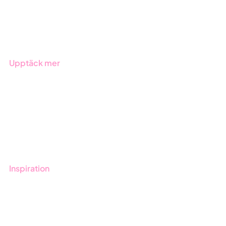
Produkter
Branscher
Upptäck mer
Onboarding
Boka demo
Kontakt
Utbildningar
Inspiration
Blogg
Kunder
Event & Webinar