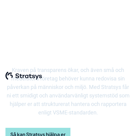
Möt kraven i VSME
Kraven på transparens ökar, och även små och
medelstora företag behöver kunna redovisa sin
påverkan på människor och miljö. Med Stratsys får
ni ett smidigt och användarvänligt systemstöd som
hjälper er att strukturerat hantera och rapportera
enligt VSME-standarden.
Så kan Stratsys hjälpa er