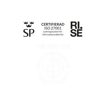
Integritetspolicy
Information enligt Data Act