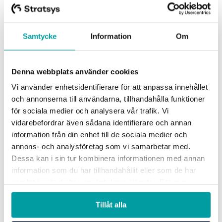
Samtycke
Information
Om
Denna webbplats använder cookies
Attendo – internkontroll som skapar värde
Vi använder enhetsidentifierare för att anpassa innehållet
och annonserna till användarna, tillhandahålla funktioner
För Attendo var målet att göra internkontrollen till en
för sociala medier och analysera vår trafik. Vi
naturlig del av verksamheten. Genom att digitalisera self-
vidarebefordrar även sådana identifierare och annan
assessment tillsammans med Stratsys...
information från din enhet till de sociala medier och
annons- och analysföretag som vi samarbetar med.
Risk och kontroll
Dessa kan i sin tur kombinera informationen med annan
information som du har tillhandahållit eller som de har
samlat in när du har använt deras tjänster. För mer
information, se vår
integritetspolicy
.
Tillåt alla