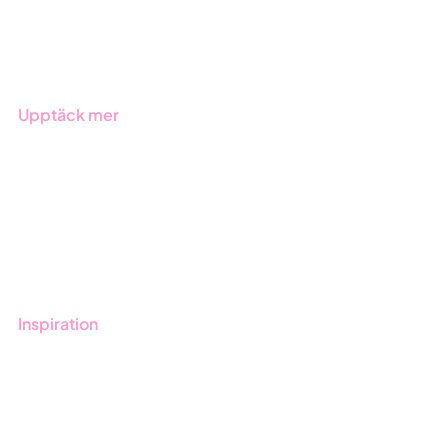
Produkter
Branscher
Upptäck mer
Onboarding
Boka demo
Kontakt
Utbildningar
Inspiration
Blogg
Kunder
Event & Webinar