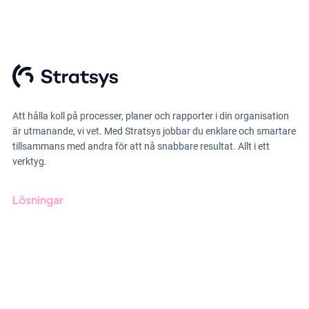
Att hålla koll på processer, planer och rapporter i din organisation
är utmanande, vi vet. Med Stratsys jobbar du enklare och smartare
tillsammans med andra för att nå snabbare resultat. Allt i ett
verktyg.
Lösningar
GRC-styrning
ESG-rapportering
Due Diligence
Offentlig sektor