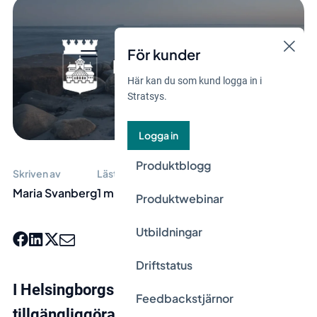
För kunder
Här kan du som kund logga in i
Stratsys.
Logga in
Produktblogg
Skriven av
Lästid
Maria Svanberg
1 min
Produktwebinar
Utbildningar
Driftstatus
I Helsingborgs stad ville man
Feedbackstjärnor
tillgängliggöra information för invånarna