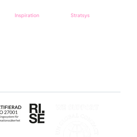
Inspiration
Stratsys
Blogg
Om oss
Kunder
Partner
Event & Webinar
Hållbarhet
Nyheter & Press
Karriär
Produktuppdateringar
Logga in
Nyhetsbrev
Ansök om certifiering
Whistleblowing