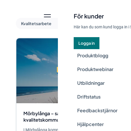
För kunder
Kvalitetsarbete
Här kan du som kund logga in i 
Logga in
Produktblogg
Produktwebinar
Utbildningar
Driftstatus
Feedbackstjärnor
Mörbylånga – så blev de Årets
kvalitetskommun
Hjälpcenter
I Mörbylånga kommun har långsiktig styrning, tydliga