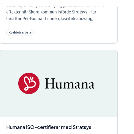
Struktur, enhetlighet och tydliggörande av mål var tre
effekter när Skara kommun införde Stratsys. Här
berättar Per-Gunnar Lundén, kvalitetsansvarig,...
Kvalitetsarbete
Humana ISO-certifierar med Stratsys