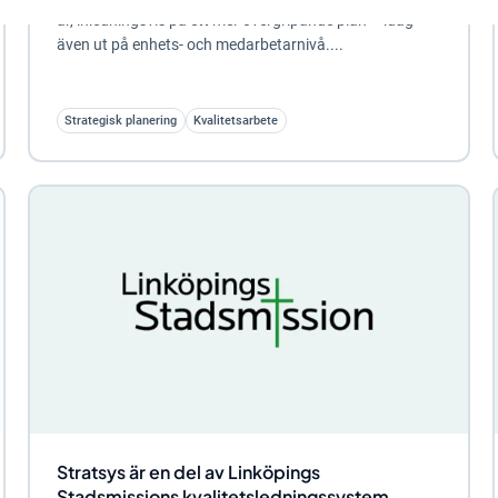
år, inledningsvis på ett mer övergripande plan – idag
även ut på enhets- och medarbetarnivå....
Strategisk planering
Kvalitetsarbete
Stratsys är en del av Linköpings
Stadsmissions kvalitetsledningssystem