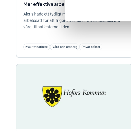
Mer effektiva arbetsprocesser för Aleris
Aleris hade ett tydligt mål med Stratsys: effektivisera sitt
arbetssätt för att frigöra mer tid till att säkerställa bra
vård till patienterna. I den...
Kvalitetsarbete
Vård och omsorg
Privat sektor