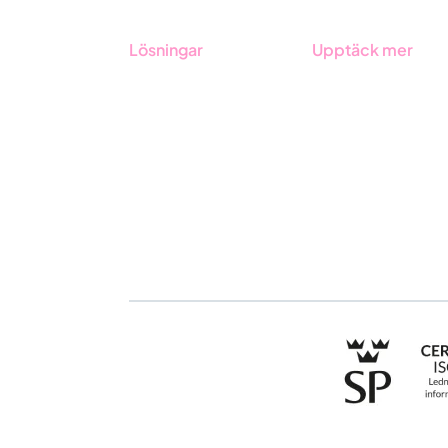
Lösningar
Upptäck mer
GRC-styrning
Onboarding
ESG-rapportering
Boka demo
Due Diligence
Kontakt
Offentlig sektor
Utbildningar
Produkter
Branscher