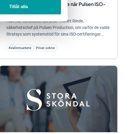
Effektivt förbättringsarbete när Pulsen ISO-
Tillåt alla
certifierar med Stratsys
I det här kundcaset berättar Robert Rinde,
säkerhetschef på Pulsen Production, om varför de valde
Stratsys som systemstöd för sina ISO-certifieringar...
Kvalitetsarbete
Privat sektor