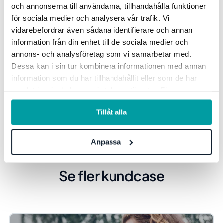
aktiviteter som ska genomföras
och annonserna till användarna, tillhandahålla funktioner
inom Stora Sköndal, vilket är
för sociala medier och analysera vår trafik. Vi
vidarebefordrar även sådana identifierare och annan
direkt kopplat till
information från din enhet till de sociala medier och
förbättringsmöjligheter för
annons- och analysföretag som vi samarbetar med.
enheterna, avslutar Sanna
Dessa kan i sin tur kombinera informationen med annan
Tidala, kvalitetschef på Stora
information som du har tillhandahållit eller som de har
samlat in när du har använt deras tjänster. För mer
Sköndal.
information, se vår
integritetspolicy
.
Tillåt alla
Anpassa
Se fler kundcase