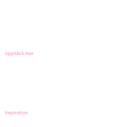
Due Diligence
Offentlig sektor
Produkter
Branscher
Upptäck mer
Onboarding
Boka demo
Kontakt
Utbildningar
Inspiration
Blogg