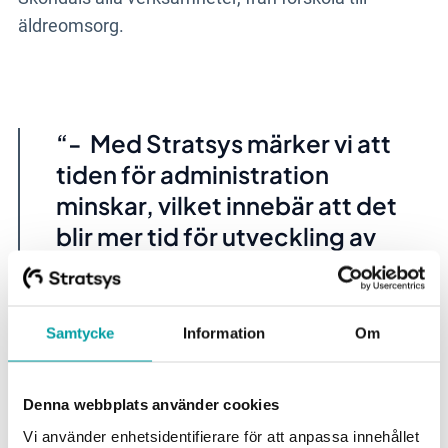
äldreomsorg.
- Med Stratsys märker vi att
tiden för administration
minskar, vilket innebär att det
blir mer tid för utveckling av
enheterna. Vår förhoppning är
att detta ska leda till
förbättrade insatser för våra
Samtycke
Information
Om
kunder i slutändan. Vi får
dessutom en bättre och
Denna webbplats använder cookies
tydligare struktur på de
Vi använder enhetsidentifierare för att anpassa innehållet