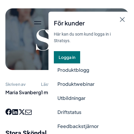
För kunder
Här kan du som kund logga in i
Stratsys.
Logga in
Produktblogg
Produktwebinar
Skriven av
Lästid
Maria Svanberg
1 min
Utbildningar
Driftstatus
Feedbackstjärnor
Stora Sköndal är en stiftelse som utan