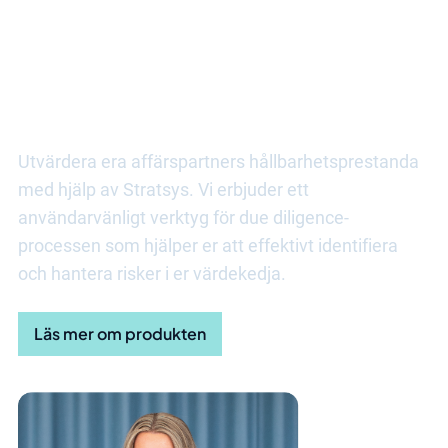
Upptäck fler fördelar med ESG
due diligence
Utvärdera era affärspartners hållbarhetsprestanda
med hjälp av Stratsys. Vi erbjuder ett
användarvänligt verktyg för due diligence-
processen som hjälper er att effektivt identifiera
och hantera risker i er värdekedja.
Läs mer om produkten