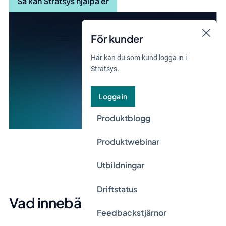
Så kan Stratsys hjälpa er
För kunder
Här kan du som kund logga in i
Stratsys.
Logga in
Produktblogg
Produktwebinar
Utbildningar
Driftstatus
Vad innebär direktivet CSDDD
Feedbackstjärnor