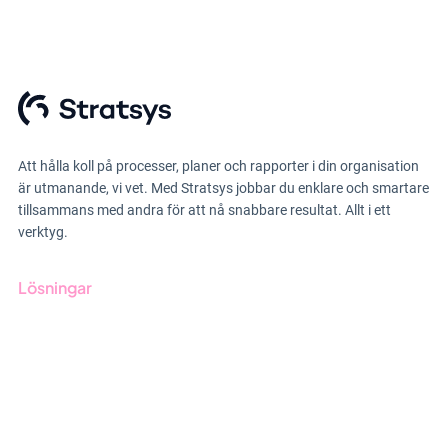
Att hålla koll på processer, planer och rapporter i din organisation
är utmanande, vi vet. Med Stratsys jobbar du enklare och smartare
tillsammans med andra för att nå snabbare resultat. Allt i ett
verktyg.
Lösningar
GRC-styrning
ESG-rapportering
Due Diligence
Offentlig sektor