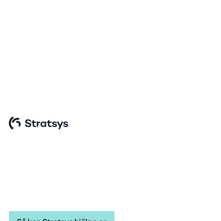
Möt kommande krav i
CSDDD
CSDDD har röstats igenom av EUs medlemsländer
och företag behöver därför redan nu förbereda sig
för den kommande lagen. Upptäck hur Stratsys
verktyg för due diligence-processen kan hjälpa er
att effektivt hantera arbetet.