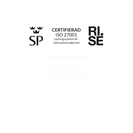
Till anmälan
Integritetspolicy
Information enligt Data Act