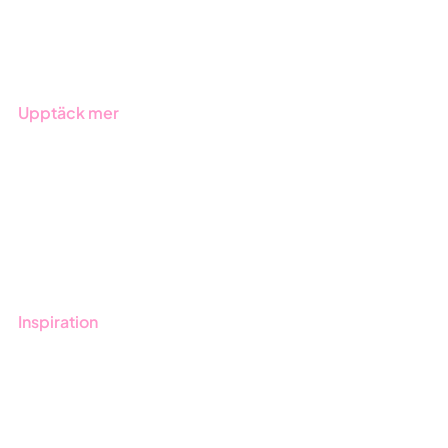
Produkter
Branscher
Upptäck mer
Onboarding
Boka demo
Kontakt
Utbildningar
Inspiration
Blogg
Kunder
Event & Webinar