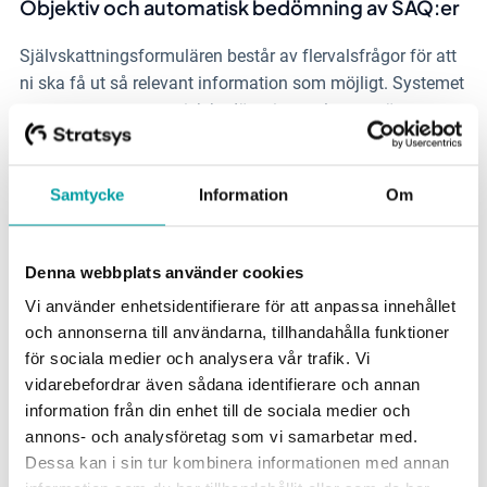
Objektiv och automatisk bedömning av SAQ:er
Självskattningsformulären består av flervalsfrågor för att
ni ska få ut så relevant information som möjligt. Systemet
genererar en automatisk bedömning av leverantörens
risknivå.
Samtycke
Information
Om
Denna webbplats använder cookies
Vanliga frågor och svar
Vi använder enhetsidentifierare för att anpassa innehållet
och annonserna till användarna, tillhandahålla funktioner
för sociala medier och analysera vår trafik. Vi
vidarebefordrar även sådana identifierare och annan
Vad är CSDDD?
information från din enhet till de sociala medier och
annons- och analysföretag som vi samarbetar med.
Dessa kan i sin tur kombinera informationen med annan