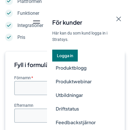
Plattformen
Funktioner
För kunder
Integrationer
Här kan du som kund logga in i
Pris
Stratsys.
Logga in
Fyll i formuläret
Produktblogg
Förnamn
*
Produktwebinar
Utbildningar
Efternamn
Driftstatus
Feedbackstjärnor