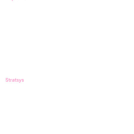
Blogg
Kunder
Event & Webinar
Nyheter & Press
Produktuppdateringar
Nyhetsbrev
Stratsys
Om oss
Partner
Hållbarhet
Karriär
Logga in