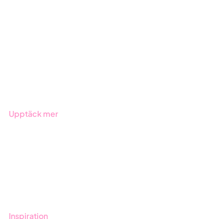
GRC-styrning
ESG-rapportering
Due Diligence
Offentlig sektor
Produkter
Branscher
Upptäck mer
Onboarding
Boka demo
Kontakt
Utbildningar
Inspiration