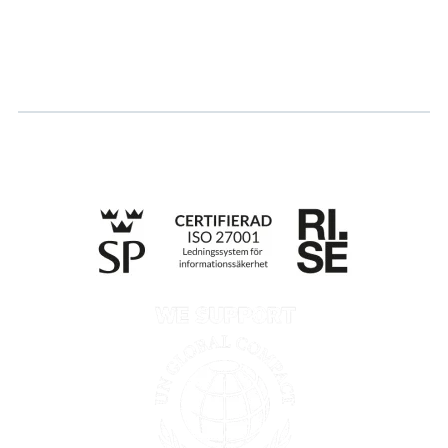
Ansök om certifiering
Whistleblowing