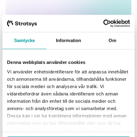
Samtycke
Information
Om
Några av våra 600+ nöjda kunder
Denna webbplats använder cookies
Vi använder enhetsidentifierare för att anpassa innehållet
och annonserna till användarna, tillhandahålla funktioner
för sociala medier och analysera vår trafik. Vi
vidarebefordrar även sådana identifierare och annan
information från din enhet till de sociala medier och
annons- och analysföretag som vi samarbetar med.
Dessa kan i sin tur kombinera informationen med annan
information som du har tillhandahållit eller som de har
samlat in när du har använt deras tjänster. För mer