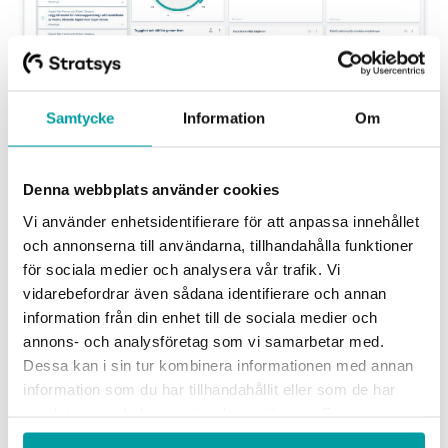
Samtycke
Information
Om
Visualisera en översiktlig bild från samtliga
Denna webbplats använder cookies
produkter från att användarna loggar in
Vi använder enhetsidentifierare för att anpassa innehållet
och annonserna till användarna, tillhandahålla funktioner
Möjlighet att visualisera data för fler användare
för sociala medier och analysera vår trafik. Vi
Omfattar visualiseringar baserade på dataset:
vidarebefordrar även sådana identifierare och annan
topprisker, fördelningsjämförelse, total fördelning
information från din enhet till de sociala medier och
och målstatus.
annons- och analysföretag som vi samarbetar med.
Dessa kan i sin tur kombinera informationen med annan
Tidigare behövde du kontakta din kundansvarige för
information som du har tillhandahållit eller som de har
samlat in när du har använt deras tjänster. För mer
att kunna använda datasets. Detta behövs inte
information, se vår
integritetspolicy
.
längre, utan en fullständig administratör med