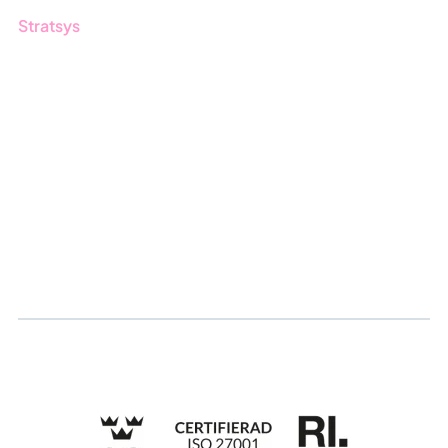
Stratsys
Om oss
Partner
Hållbarhet
Karriär
Logga in
Ansök om certifiering
Whistleblowing