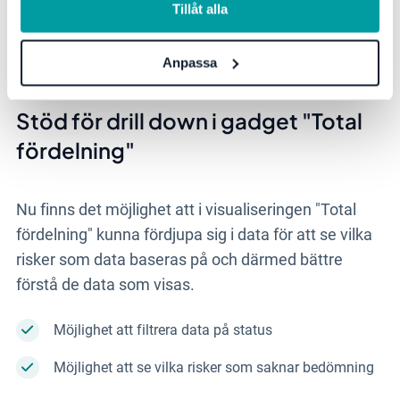
Tillåt alla
produktlicens har nu tillgång till valet "Datasets" i
administrationen. Läs mer i vår manual om hur du
Anpassa
skapar
datasets
.
Stöd för drill down i gadget "Total
fördelning"
Nu finns det möjlighet att i visualiseringen "Total
fördelning" kunna fördjupa sig i data för att se vilka
risker som data baseras på och därmed bättre
förstå de data som visas.
Möjlighet att filtrera data på status
Möjlighet att se vilka risker som saknar bedömning