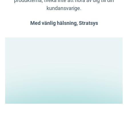
produkterna, tveka inte att höra av dig till din
kundansvarige.
Med vänlig hälsning, Stratsys