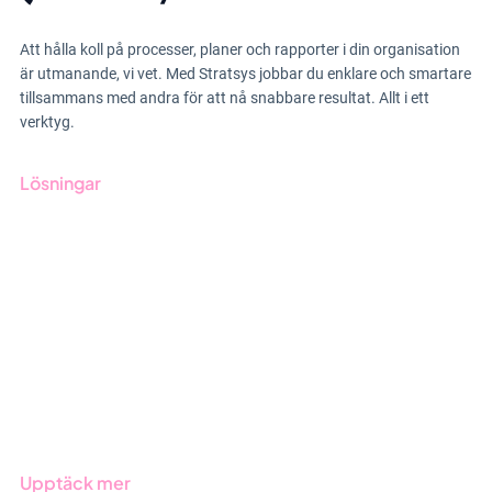
Att hålla koll på processer, planer och rapporter i din organisation
är utmanande, vi vet. Med Stratsys jobbar du enklare och smartare
tillsammans med andra för att nå snabbare resultat. Allt i ett
verktyg.
Lösningar
GRC-styrning
ESG-rapportering
Due Diligence
Offentlig sektor
Produkter
Branscher
Upptäck mer