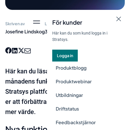
För kunder
Skriven av
Lästid
Josefine Lindskog
3 min
Här kan du som kund logga in i
Stratsys.
Logga in
Produktblogg
Här kan du läsa om den senaste
månadens funktioner och förbättringar i
Produktwebinar
Stratsys plattform och hur de kan hjälpa
Utbildningar
er att förbättra ert arbete och få ut ännu
Driftstatus
mer värde.
Feedbackstjärnor
Nya funktioner