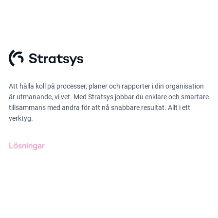
Att hålla koll på processer, planer och rapporter i din organisation
är utmanande, vi vet. Med Stratsys jobbar du enklare och smartare
tillsammans med andra för att nå snabbare resultat. Allt i ett
verktyg.
Lösningar
GRC-styrning
ESG-rapportering
Due Diligence
Offentlig sektor