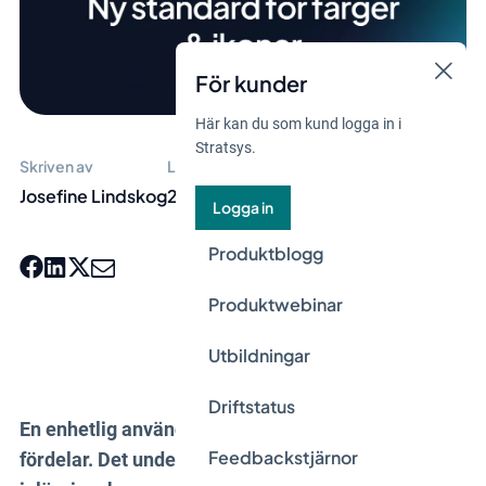
För kunder
Här kan du som kund logga in i
Stratsys.
Skriven av
Lästid
Josefine Lindskog
2 min
Logga in
Produktblogg
Produktwebinar
Utbildningar
Driftstatus
En enhetlig användarupplevelse har många
Feedbackstjärnor
fördelar. Det underlättar användarens