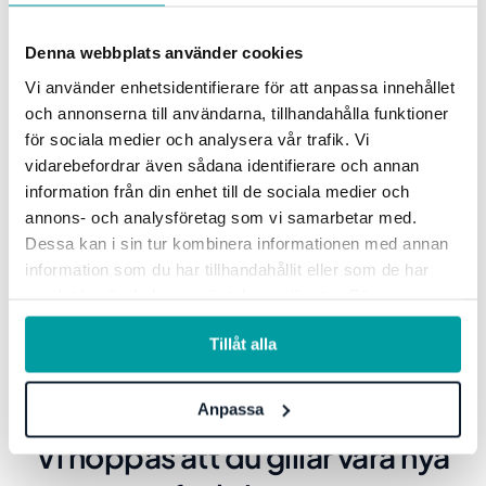
De nya färgerna och ikonerna omfattar hela
plattformen
och
innehåller en ny uppsättning
Denna webbplats använder cookies
standardikoner och färger samt rekommendationer
Vi använder enhetsidentifierare för att anpassa innehållet
kring administration, för att skapa en så enhetlig
och annonserna till användarna, tillhandahålla funktioner
plattform som möjligt.
för sociala medier och analysera vår trafik. Vi
vidarebefordrar även sådana identifierare och annan
Läs mer
om våra standarder för ikoner och färger
information från din enhet till de sociala medier och
och hur ni uppgraderar er till de nya
annons- och analysföretag som vi samarbetar med.
Dessa kan i sin tur kombinera informationen med annan
plattformsfärgerna och ikonerna.
information som du har tillhandahållit eller som de har
samlat in när du har använt deras tjänster. För mer
information, se vår
integritetspolicy
.
Tillåt alla
Anpassa
Vi hoppas att du gillar våra nya