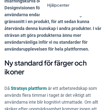
inlärningskurva och ökar användarnöjdheten.
Hjälpcenter
Designvisionen för Stratsys plattform innefattar att
användarna endast ska behöva lära sig ett
gränssnitt i en produkt, för att sedan kunna
återvända denna kunskap i andra produkter.
I vår
strävan att göra produkterna ännu mer
användarvänliga inför vi nu standarder för
användarupplevelsen för hela plattformen.
Ny standard för färger och
ikoner
Då
Stratsys plattform
är ett arbetsredskap som
används flera timmar i taget är det viktigt att
användarna inte blir kognitivt utmattade. Om allt
skriker efter uppmärksamhet kommer ingen att