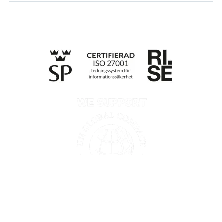
Till anmälan
Integritetspolicy
Information enligt Data Act