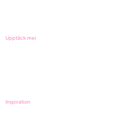
Produkter
Branscher
Upptäck mer
Onboarding
Boka demo
Kontakt
Utbildningar
Inspiration
Blogg
Kunder
Event & Webinar