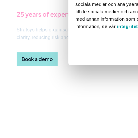
sociala medier och analysera 
till de sociala medier och a
25 years of expertise built into one platf
med annan information som du 
information, se vår
integrite
Stratsys helps organisations move beyond box-ticking b
clarity, reducing risk and turning strategy into action.
Book a demo
Explore our platform