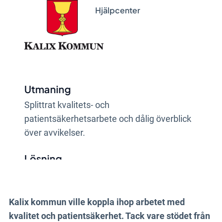
Hjälpcenter
Utmaning
Splittrat kvalitets- och
patientsäkerhetsarbete och dålig överblick
över avvikelser.
Lösning
En gemensam struktur i Stratsys, en
samlad berättelse och löpande uppföljning
Kalix kommun ville koppla ihop arbetet med
och stöd i ett årshjul.
kvalitet och patientsäkerhet. Tack vare stödet från