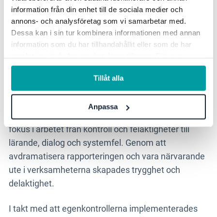
information från din enhet till de sociala medier och
annons- och analysföretag som vi samarbetar med.
Ett centralt ingångsvärde handlade om att skifta
Dessa kan i sin tur kombinera informationen med annan
fokus i arbetet. Med kvalitetsråden ökade
information som du har tillhandahållit eller som de har
engagemanget i organisationen. Istället för att
samlat in när du har använt deras tjänster. För mer
cheferna skulle kontrollera kvaliteten lades arbetet
information, se vår
integritetspolicy
.
om till egenkontroller av medarbetarna själva –
Tillåt alla
direkt i Stratsys.
Anpassa
Ett centralt ingångsvärde handlade om att skifta
fokus i arbetet från kontroll och felaktigheter till
lärande, dialog och systemfel. Genom att
avdramatisera rapporteringen och vara närvarande
ute i verksamheterna skapades trygghet och
delaktighet.
I takt med att egenkontrollerna implementerades