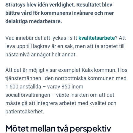
Resultat
Stratsys blev idén verklighet. Resultatet blev
bättre vård för kommunens invånare och mer
Mindre stress, tydligare analyser och färre
delaktiga medarbetare.
avvikelser.
Vad innebär det att lyckas i sitt
kvalitetsarbete
? Att
leva upp till lagkrav är en sak, men att ta arbetet till
Mer om lösningen
nästa nivå är något helt annat.
Att det är möjligt visar exemplet Kalix kommun. Hos
tjänstemännen i den norrbottniska kommunen med
1 600 anställda – varav 850 inom
socialförvaltningen – växte insikten om att det
måste gå att integrera arbetet med kvalitet och
patientsäkerhet.
Mötet mellan två perspektiv