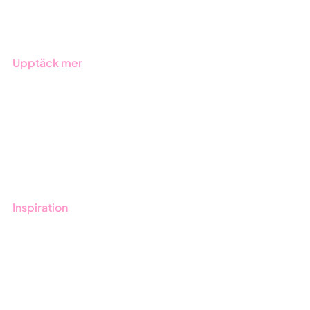
Branscher
Upptäck mer
Onboarding
Boka demo
Kontakt
Utbildningar
Inspiration
Blogg
Kunder
Event & Webinar
Nyheter & Press