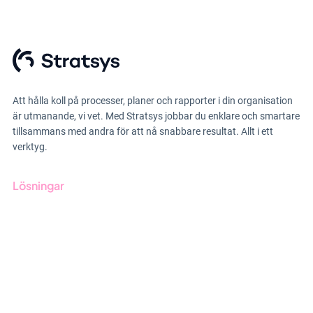
Att hålla koll på processer, planer och rapporter i din organisation
är utmanande, vi vet. Med Stratsys jobbar du enklare och smartare
tillsammans med andra för att nå snabbare resultat. Allt i ett
verktyg.
Lösningar
GRC-styrning
ESG-rapportering
Due Diligence
Offentlig sektor
Produkter