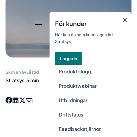
För kunder
Här kan du som kund logga in i
Stratsys.
Logga in
Produktblogg
Skriven av
Lästid
Stratsys
5 min
Produktwebinar
Utbildningar
Driftstatus
Feedbackstjärnor