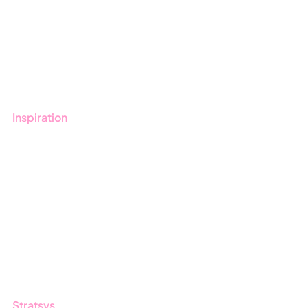
Onboarding
Boka demo
Kontakt
Utbildningar
Inspiration
Blogg
Kunder
Event & Webinar
Nyheter & Press
Produktuppdateringar
Nyhetsbrev
Stratsys