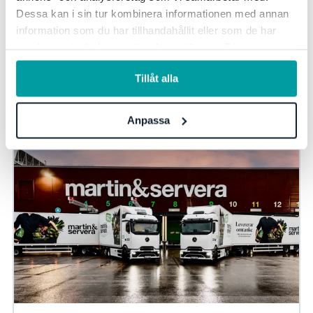
Fabege – nästa steg i leverantörsgranskningen
Dessa kan i sin tur kombinera informationen med annan
information som du har tillhandahållit eller som de har
För Fabege var målet tydligt: alla avtalade leverantörer
samlat in när du har använt deras tjänster. För mer
ska vara både hållbarhetsgranskade och godkända. Med
information, se vår
integritetspolicy
.
Stratsys ESG Due Diligence har...
Tillåt alla
Due Diligence
Anpassa