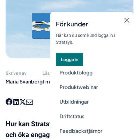
För kunder
Här kan du som kund logga in i
Stratsys.
Logga in
Produktblogg
Skriven av
Lästid
Maria Svanberg
1 min
Produktwebinar
Utbildningar
Driftstatus
Hur kan Stratsys effektivisera arbetslivet
Feedbackstjärnor
och öka engagemanget för din