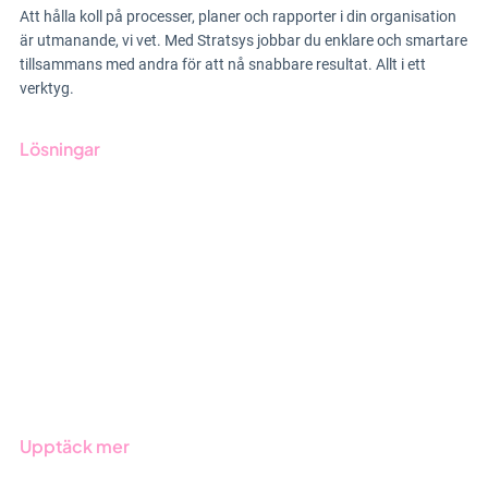
Att hålla koll på processer, planer och rapporter i din organisation
är utmanande, vi vet. Med Stratsys jobbar du enklare och smartare
tillsammans med andra för att nå snabbare resultat. Allt i ett
verktyg.
Lösningar
GRC-styrning
ESG-rapportering
Due Diligence
Offentlig sektor
Produkter
Branscher
Upptäck mer