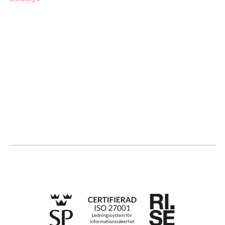
Om oss
Partner
Hållbarhet
Karriär
Logga in
Ansök om certifiering
Whistleblowing