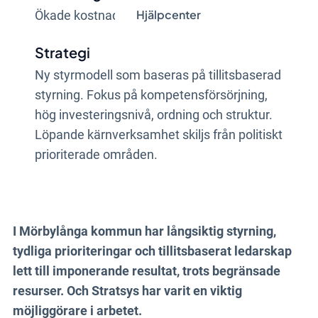
Hjälpcenter
Ökade kostnader och begränsade resurser.
Strategi
Ny styrmodell som baseras på tillitsbaserad
styrning. Fokus på kompetensförsörjning,
hög investeringsnivå, ordning och struktur.
Löpande kärnverksamhet skiljs från politiskt
prioriterade områden.
Systemstöd
Stratsys lösning för styrning, uppföljning
I Mörbylånga kommun har långsiktig styrning,
och kvalitetsarbete.
tydliga prioriteringar och tillitsbaserat ledarskap
Resultat
lett till imponerande resultat, trots begränsade
resurser. Och Stratsys har varit en viktig
Kraftigt höjd brukarnöjdhet inom
möjliggörare i arbetet.
hemtjänsten och äldreomsorgen samt