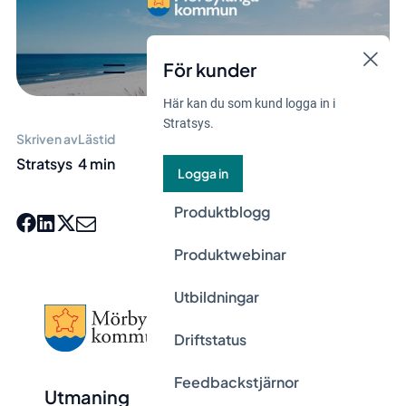
För kunder
Här kan du som kund logga in i
Stratsys.
Skriven av
Lästid
Stratsys
4 min
Logga in
Produktblogg
Produktwebinar
Utbildningar
Driftstatus
Feedbackstjärnor
Utmaning