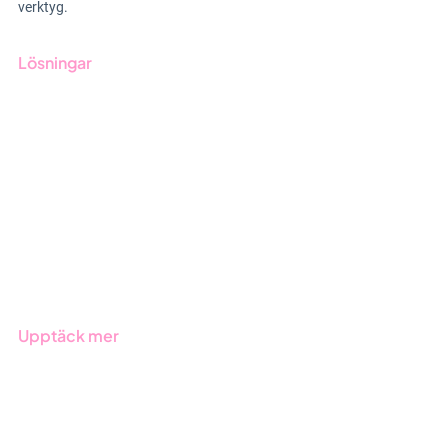
verktyg.
Lösningar
GRC-styrning
ESG-rapportering
Due Diligence
Offentlig sektor
Produkter
Branscher
Upptäck mer
Onboarding
Boka demo