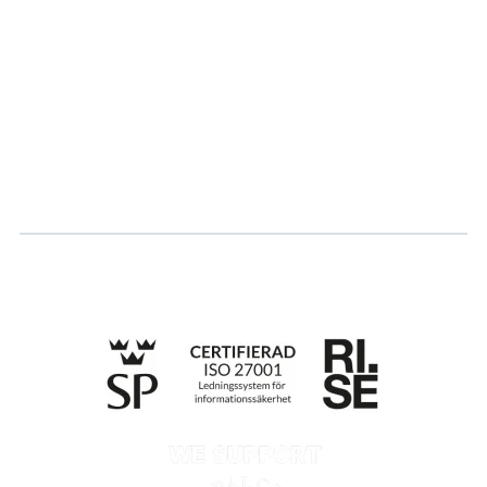
Partner
Hållbarhet
Karriär
Logga in
Ansök om certifiering
Whistleblowing