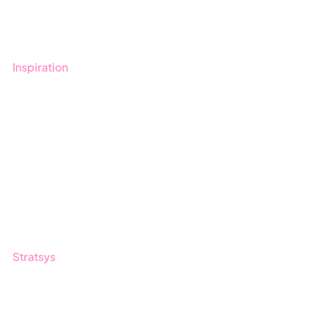
Kontakt
Utbildningar
Inspiration
Blogg
Kunder
Event & Webinar
Nyheter & Press
Produktuppdateringar
Nyhetsbrev
Stratsys
Om oss