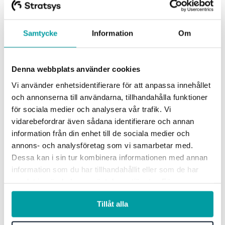
med en kraftigt höjd brukarnöjdhet inom
hemtjänsten och äldreomsorgen samt nöjdhetstal
bland invånarna på 96,4 %. Och som kronan på
Samtycke
Information
Om
verket har Mörbylånga kommun fått ta emot priser
för sitt kvalitetsarbete.
Denna webbplats använder cookies
Kvalitetsförbättringarna är med andra ord både
Vi använder enhetsidentifierare för att anpassa innehållet
verksamhetsnära och mätbara. Ett tydligt exempel
och annonserna till användarna, tillhandahålla funktioner
för sociala medier och analysera vår trafik. Vi
är hemtjänst och äldreomsorg, där Mörbylånga
vidarebefordrar även sådana identifierare och annan
utvecklade den så kallade Mörbylånga-modellen. I
information från din enhet till de sociala medier och
stället för minutstyrning utgår arbetet från
annons- och analysföretag som vi samarbetar med.
brukarnas faktiska behov. Behov som nu kartläggs
Dessa kan i sin tur kombinera informationen med annan
genom dialog och planeras gemensamt i
information som du har tillhandahållit eller som de har
personalgrupperna. Det har lett till högre nöjdhet
samlat in när du har använt deras tjänster. För mer
information, se vår
integritetspolicy
.
bland brukare, bättre arbetsmiljö för medarbetare
Tillåt alla
och färre onödiga moment och avbrott i vardagen.