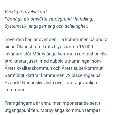
nöjdhetstal bland invånarna på 96,4 %.
Verklig förnyelsekraft.
Förmåga att omsätta värdegrund i handling.
Mer om lösningen
Systematik, engagemang och delaktighet.
Lovorden haglar över den lilla kommunen på andra
sidan Ölandsbron. Trots blygsamma 16 000
invånare står Mörbylånga kommun i det nationella
strålkastarljuset, med dubbla utnämningar som
Årets kvalitetskommun och Årets superkommun.
Samtidigt klättrar kommunen 72 placeringar på
Svenskt Näringslivs lista över företagsvänliga
kommuner.
Framgångarna är ännu mer imponerande sett till
utgångspunkten. Mörbylånga kommun tampas