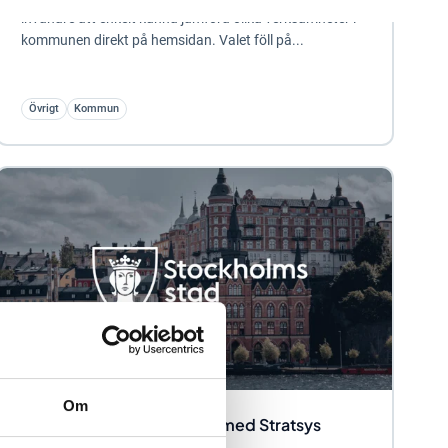
invånare att enkelt kunna jämföra olika verksamheter i
kommunen direkt på hemsidan. Valet föll på...
Övrigt
Kommun
Om
Så jobbar Stockholm stad med Stratsys