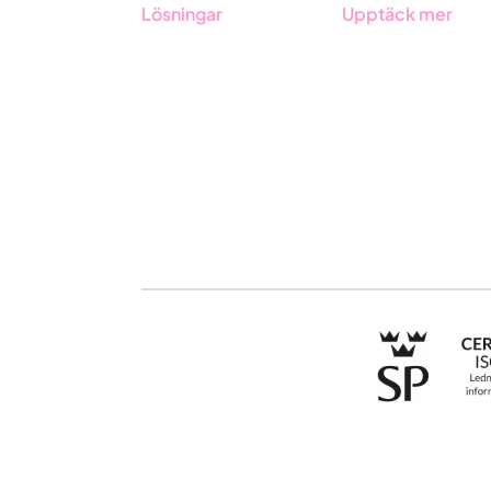
Lösningar
Upptäck mer
GRC-styrning
Onboarding
ESG-rapportering
Boka demo
Due Diligence
Kontakt
Offentlig sektor
Utbildningar
Produkter
Branscher