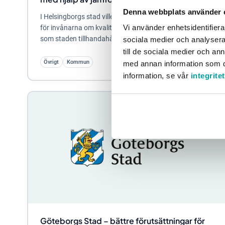
Denna webbplats använder 
I Helsingborgs stad ville man tillgängliggöra information
Vi använder enhetsidentifierar
för invånarna om kvalitén på den service och de tjänster
som staden tillhandahåller. Med...
sociala medier och analysera 
till de sociala medier och a
Övrigt
Kommun
med annan information som du 
information, se vår
integrite
Göteborgs Stad – bättre förutsättningar för