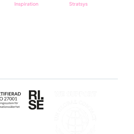
Inspiration
Stratsys
Blogg
Om oss
Kunder
Partner
Event & Webinar
Hållbarhet
Nyheter & Press
Karriär
Produktuppdateringar
Logga in
Nyhetsbrev
Ansök om certifiering
Whistleblowing