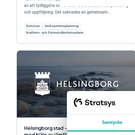
av att tydliggöra och effektivisera arbetet med planering
och uppföljning. Det saknades en gemensam...
Kommun
Verksamhetsplanering
Kvalitets- och Patientsäkerhetsarbete
Samtycke
Helsingborg stad - Bättre medborgardialog
med hjälp av jämförelsetjänst