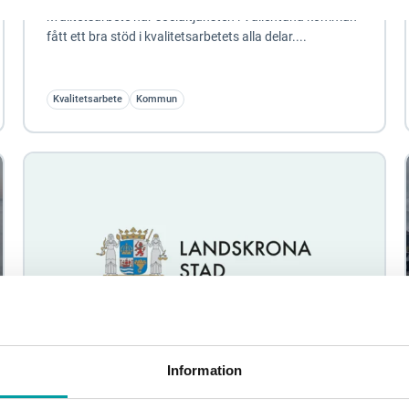
kvalitetsarbete har socialtjänsten i Vallentuna kommun
fått ett bra stöd i kvalitetsarbetets alla delar....
Kvalitetsarbete
Kommun
Information
Landskrona stad - tydligare process för
internkontroll och riskanalys