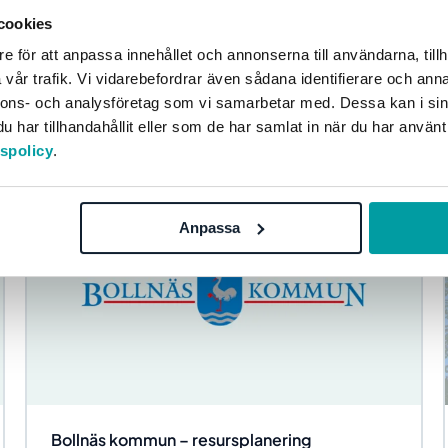
cookies
De olika förvaltningar i Landskrona kommun jobbade på
e för att anpassa innehållet och annonserna till användarna, tillh
olika sätt när det kom till Internkontroll och riskanalys,
även fast det fanns riktlinjer inom...
vår trafik. Vi vidarebefordrar även sådana identifierare och anna
nnons- och analysföretag som vi samarbetar med. Dessa kan i sin
Kommun
Risk och kontroll
har tillhandahållit eller som de har samlat in när du har använt
tspolicy
.
Anpassa
Bollnäs kommun – resursplanering