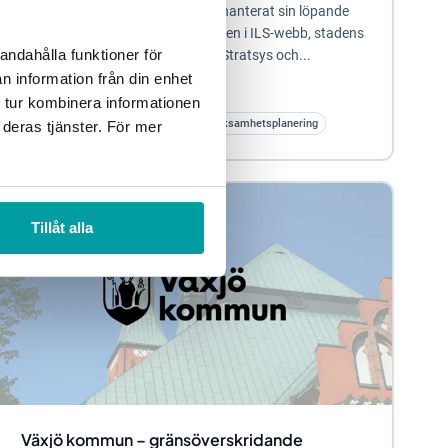
Stockholm stad har sedan 2007 hanterat sin löpande
styrning och ledningen inom staden i ILS-webb, stadens
andahålla funktioner för
interna benämning på verktyget Stratsys och...
n information från din enhet
 tur kombinera informationen
Strategisk planering
Kommun
Verksamhetsplanering
 deras tjänster. För mer
Tillåt alla
Växjö kommun – gränsöverskridande