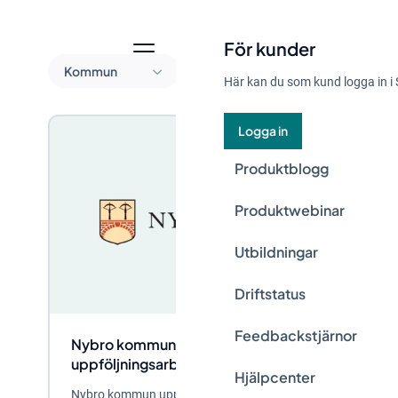
För kunder
Kommun
Här kan du som kund logga in i 
Logga in
Produktblogg
Produktwebinar
Utbildningar
Driftstatus
Feedbackstjärnor
Nybro kommun effektiviserar
uppföljningsarbetet med Stratsys
Hjälpcenter
Nybro kommun upplevde under hösten 2009 ett behov