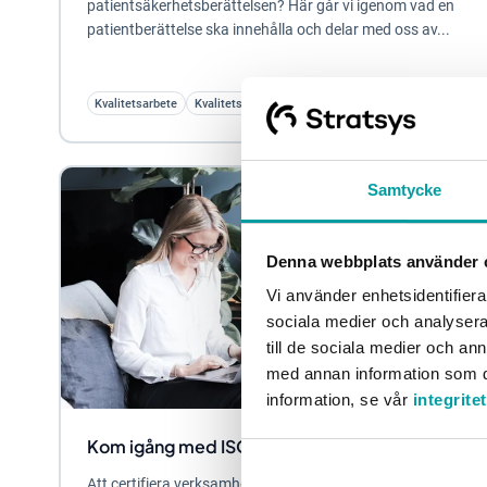
patientsäkerhetsberättelsen? Här går vi igenom vad en
patientberättelse ska innehålla och delar med oss av...
Kvalitetsarbete
Kvalitets- och Patientsäkerhetsarbete
Samtycke
Denna webbplats använder 
Vi använder enhetsidentifierar
sociala medier och analysera 
till de sociala medier och a
med annan information som du 
information, se vår
integrite
Kom igång med ISO 9001
Att certifiera verksamheten med ISO 9001 är ett