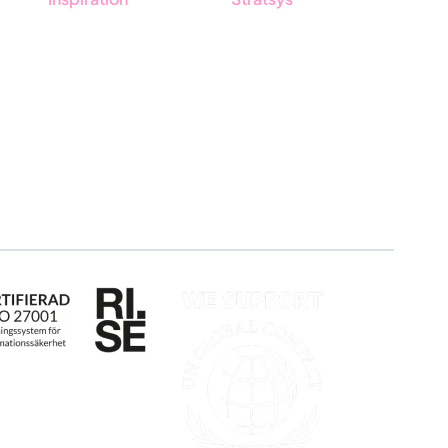
Blogg
Om oss
Kunder
Partner
Event & Webinar
Hållbarhet
Nyheter & Press
Karriär
Produktuppdateringar
Logga in
Nyhetsbrev
Ansök om certifiering
Whistleblowing