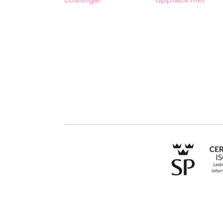
GRC-styrning
Onboarding
ESG-rapportering
Boka demo
Due Diligence
Kontakt
Offentlig sektor
Utbildningar
Produkter
Branscher