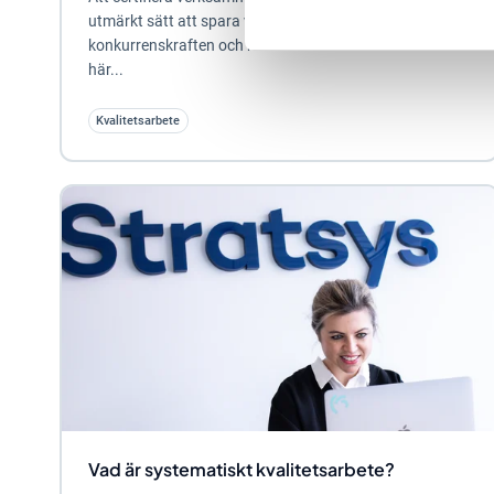
utmärkt sätt att spara värdefull tid, öka
konkurrenskraften och möta kundernas behov. I det
här...
Kvalitetsarbete
Vad är systematiskt kvalitetsarbete?