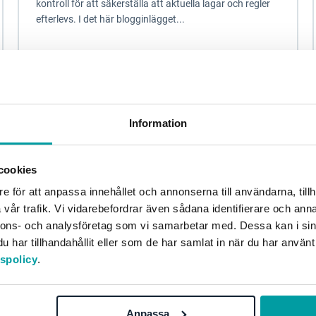
kontroll för att säkerställa att aktuella lagar och regler
efterlevs. I det här blogginlägget...
Kvalitetsarbete
Kvalitets- och Patientsäkerhetsarbete
Information
cookies
e för att anpassa innehållet och annonserna till användarna, tillh
vår trafik. Vi vidarebefordrar även sådana identifierare och anna
nnons- och analysföretag som vi samarbetar med. Dessa kan i sin
har tillhandahållit eller som de har samlat in när du har använt
tspolicy
.
Vad är ISO 14001?
Anpassa
Under ISO 14001 samlas alla standarder som berör