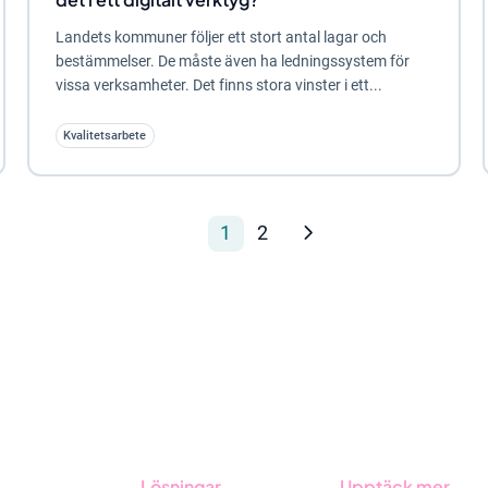
Landets kommuner följer ett stort antal lagar och
bestämmelser. De måste även ha ledningssystem för
vissa verksamheter. Det finns stora vinster i ett...
Kvalitetsarbete
1
2
Lösningar
Upptäck mer