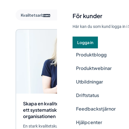
För kunder
Kvalitetsarbete
Här kan du som kund logga in i 
Logga in
Produktblogg
Produktwebinar
Utbildningar
Driftstatus
Skapa en kvalitetskultur: Tips för att främja
Feedbackstjärnor
ett systematiskt kvalitetsarbete i hela
organisationen
Hjälpcenter
En stark kvalitetskultur är en viktig nyckelfaktor för att