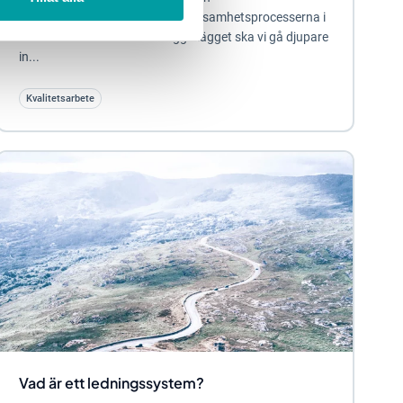
ledningssystemstandard för verksamhetsprocesserna i
en verksamhet. I det här blogginlägget ska vi gå djupare
in...
Kvalitetsarbete
Vad är ett ledningssystem?