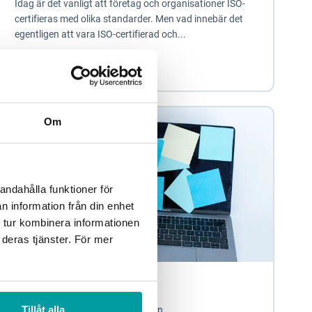
Idag är det vanligt att företag och organisationer ISO-
certifieras med olika standarder. Men vad innebär det
egentligen att vara ISO-certifierad och...
Kvalitetsarbete
Om
andahålla funktioner för
n information från din enhet
 tur kombinera informationen
 deras tjänster. För mer
Vad är ISO 9001?
Tillåt alla
Enligt SIS definition är ISO 9001 en