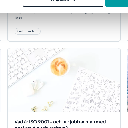
miljöledning, den kallas därför för
miljöledningsstandarden. Ett miljöledningssystem i sig
är ett...
Kvalitetsarbete
Vad är ISO 9001 - och hur jobbar man med
det i ett digitalt verktyg?