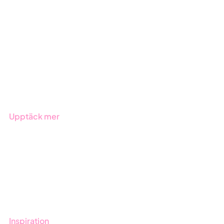
GRC-styrning
ESG-rapportering
Due Diligence
Offentlig sektor
Produkter
Branscher
Upptäck mer
Onboarding
Boka demo
Kontakt
Utbildningar
Inspiration