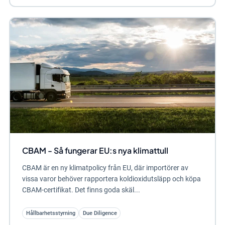
CBAM - Så fungerar EU:s nya klimattull
CBAM är en ny klimatpolicy från EU, där importörer av
vissa varor behöver rapportera koldioxidutsläpp och köpa
CBAM-certifikat. Det finns goda skäl...
Hållbarhetsstyrning
Due Diligence