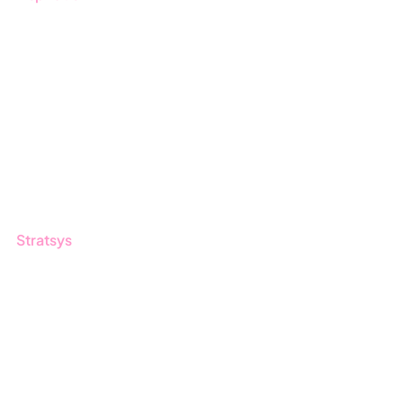
Blogg
Kunder
Event & Webinar
Nyheter & Press
Produktuppdateringar
Nyhetsbrev
Stratsys
Om oss
Partner
Hållbarhet
Karriär
Logga in