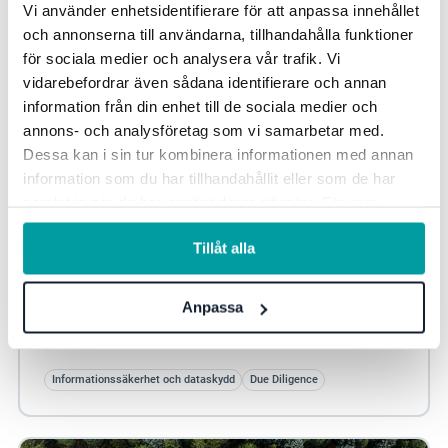
Vi använder enhetsidentifierare för att anpassa innehållet
och annonserna till användarna, tillhandahålla funktioner
för sociala medier och analysera vår trafik. Vi
vidarebefordrar även sådana identifierare och annan
information från din enhet till de sociala medier och
annons- och analysföretag som vi samarbetar med.
Dessa kan i sin tur kombinera informationen med annan
information som du har tillhandahållit eller som de har
samlat in när du har använt deras tjänster. För mer
information, se vår
integritetspolicy
.
Så skyddar du leveranskedjan – praktiska
Tillåt alla
insikter från NIS2 och DORA
Hur kan du stärka säkerheten i din leveranskedja?
Anpassa
Lagstiftning från EU i form av NIS2 och DORA ställer
frågan på sin spets. För att få svar vänder vi...
Informationssäkerhet och dataskydd
Due Diligence