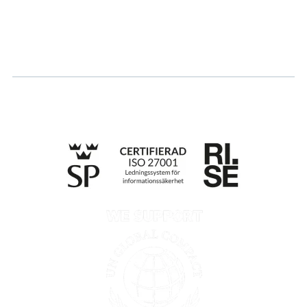
Ansök om certifiering
Whistleblowing