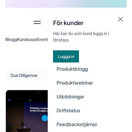
För kunder
Här kan du som kund logga in i
Blogg
Kundcase
Event & Webinar
Guider
Nyheter
Stratsys.
Logga in
Produktblogg
Due Diligence
Produktwebinar
Utbildningar
Driftstatus
Feedbackstjärnor