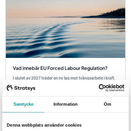
Vad innebär EU Forced Labour Regulation?
I slutet av 2027 träder en ny lag mot tvångsarbete i kraft.
Med EU Forced Labour Regulation förbjuder unionen
produkter som på något sätt involverar...
Samtycke
Information
Om
Due Diligence
Denna webbplats använder cookies