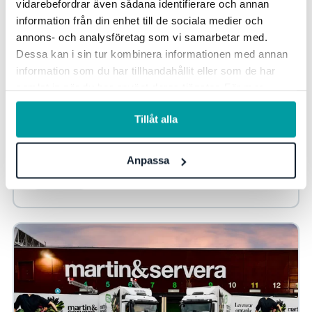
vidarebefordrar även sådana identifierare och annan
information från din enhet till de sociala medier och
annons- och analysföretag som vi samarbetar med.
Dessa kan i sin tur kombinera informationen med annan
information som du har tillhandahållit eller som de har
samlat in när du har använt deras tjänster. För mer
Fabege – nästa steg i leverantörsgranskningen
information, se vår
integritetspolicy
.
Tillåt alla
För Fabege var målet tydligt: alla avtalade leverantörer
ska vara både hållbarhetsgranskade och godkända. Med
Stratsys ESG Due Diligence har...
Anpassa
Due Diligence