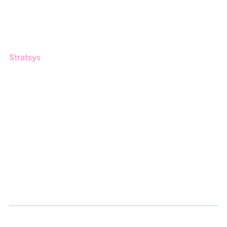
Produktuppdateringar
Nyhetsbrev
Stratsys
Om oss
Partner
Hållbarhet
Karriär
Logga in
Ansök om certifiering
Whistleblowing