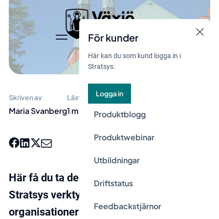
För kunder
Här kan du som kund logga in i
Stratsys.
Logga in
Skriven av
Lästid
Maria Svanberg
1 min
Produktblogg
Produktwebinar
Utbildningar
Här få du ta del av exempel på hur
Driftstatus
Stratsys verktyg kan stötta
Feedbackstjärnor
organisationers måluppfyllnad. I den här