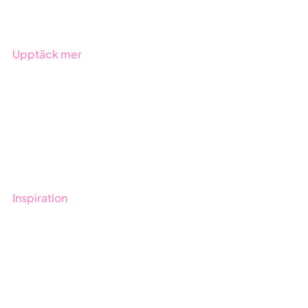
Branscher
Upptäck mer
Onboarding
Boka demo
Kontakt
Utbildningar
Inspiration
Blogg
Kunder
Event & Webinar
Nyheter & Press