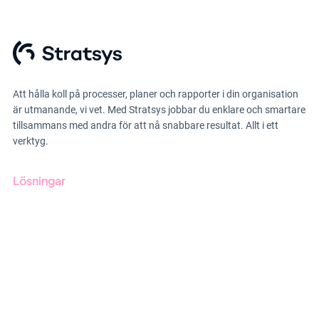
Att hålla koll på processer, planer och rapporter i din organisation
är utmanande, vi vet. Med Stratsys jobbar du enklare och smartare
tillsammans med andra för att nå snabbare resultat. Allt i ett
verktyg.
Lösningar
GRC-styrning
ESG-rapportering
Due Diligence
Offentlig sektor
Produkter