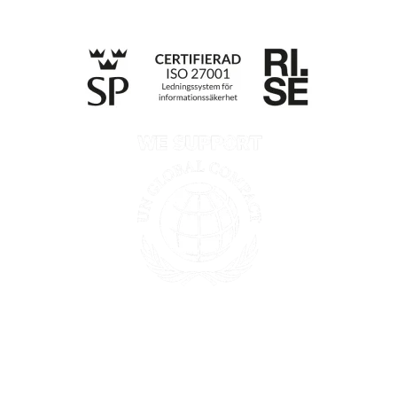
Integritetspolicy
Information enligt Data Act
Till anmälan