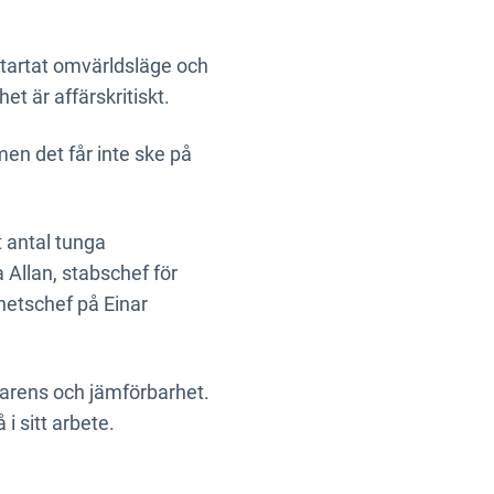
ultartat omvärldsläge och
t är affärskritiskt.
 men det får inte ske på
t antal tunga
 Allan, stabschef för
hetschef på Einar
parens och jämförbarhet.
i sitt arbete.