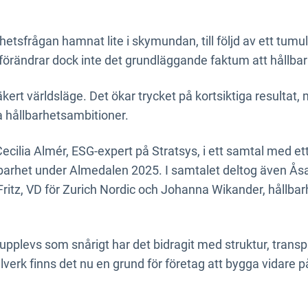
rhetsfrågan hamnat lite i skymundan, till följd av ett tum
förändrar dock inte det grundläggande faktum att hållbarhe
säkert världsläge. Det ökar trycket på kortsiktiga resultat,
a hållbarhetsambitioner.
ecilia Almér, ESG-expert på Stratsys, i ett samtal med et
barhet under Almedalen 2025. I samtalet deltog även Åsa
Fritz, VD för Zurich Nordic och Johanna Wikander, hållbar
upplevs som snårigt har det bidragit med struktur, trans
verk finns det nu en grund för företag att bygga vidare på 