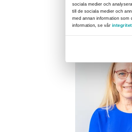
sociala medier och analysera 
Men utmaningen är också
till de sociala medier och a
som agerar i tid.
med annan information som du 
information, se vår
integrite