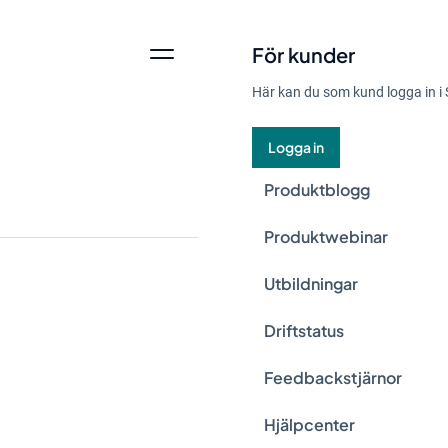
För kunder
Här kan du som kund logga in i 
Logga in
Produktblogg
Produktwebinar
Utbildningar
Styrelser står inför
Driftstatus
man omställningen 
Feedbackstjärnor
kontrollerat sätt. A
för att inte agera ti
Hjälpcenter