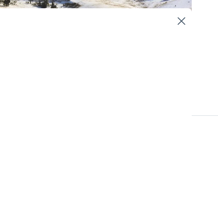
Hållbarhetsstyrning
Due Diligence
. Antingen driver
tt genomtänkt och
r, när kostnaderna
h ledning är flera.