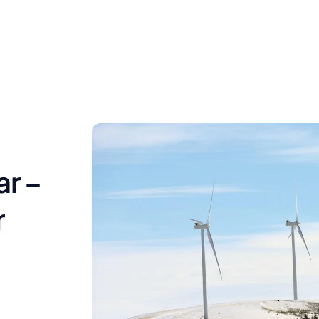
r –
r