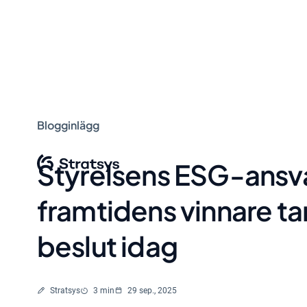
Blogginlägg
Styrelsens ESG-ansva
framtidens vinnare ta
beslut idag
Skriven av
Lästid
Stratsys
3 min
29 sep., 2025