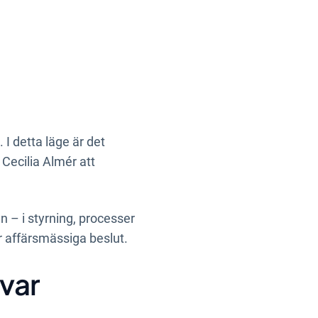
 I detta läge är det
 Cecilia Almér att
n – i styrning, processer
r affärsmässiga beslut.
svar