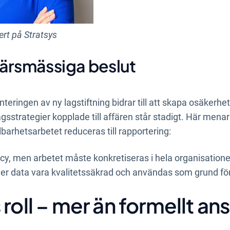
rt på Stratsys
färsmässiga beslut
eringen av ny lagstiftning bidrar till att skapa osäkerhet.
agsstrategier kopplade till affären står stadigt. Här menar
llbarhetsarbetet reduceras till rapportering:
olicy, men arbetet måste konkretiseras i hela organisatione
ver data vara kvalitetssäkrad och användas som grund fö
roll – mer än formellt an