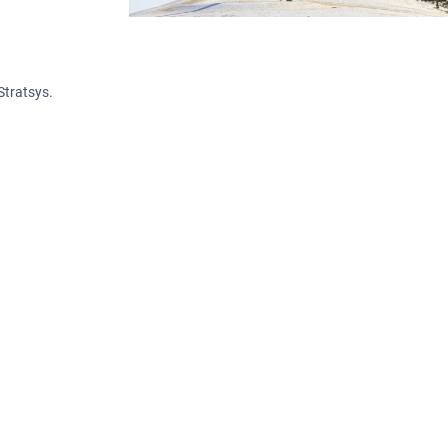
Stratsys.
 ett vägval som ställer ESG-frågan på sin spets
mot hållbara affärsmodeller och gör det på e
lternativet är att tvingas till abrupta vändninga
ll slut blir för stora. Lärdomarna för styrelse oc