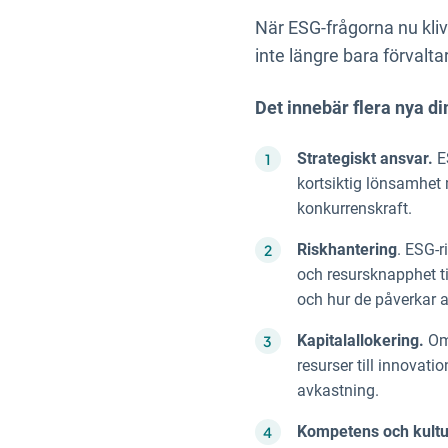
När ESG-frågorna nu kli
inte längre bara förvalta
Det innebär flera nya d
Strategiskt ansvar.
ES
kortsiktig lönsamhet 
konkurrenskraft.
Riskhantering
. ESG-r
och resursknapphet til
och hur de påverkar a
Kapitalallokering.
Oms
resurser till innovati
avkastning.
Kompetens och kultu