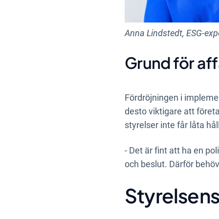
Anna Lindstedt, ESG-expe
Grund för af
Fördröjningen i implement
desto viktigare att föret
styrelser inte får låta hå
- Det är fint att ha en p
och beslut. Därför behö
Styrelsens 