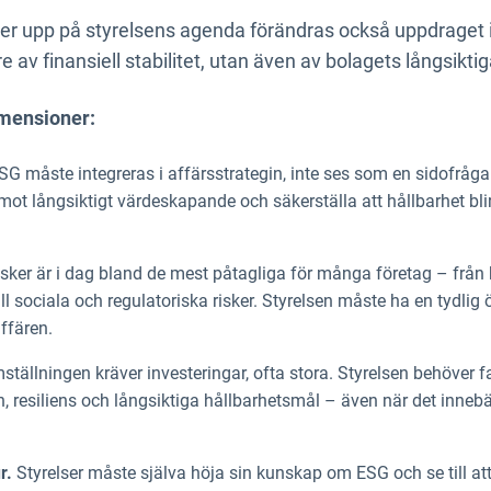
ver upp på styrelsens agenda förändras också uppdraget i
re av finansiell stabilitet, utan även av bolagets långsikti
imensioner:
G måste integreras i affärsstrategin, inte ses som en sidofråga
mot långsiktigt värdeskapande och säkerställa att hållbarhet bli
isker är i dag bland de mest påtagliga för många företag – från
l sociala och regulatoriska risker. Styrelsen måste ha en tydlig 
ffären.
tällningen kräver investeringar, ofta stora. Styrelsen behöver f
on, resiliens och långsiktiga hållbarhetsmål – även när det innebä
r.
Styrelser måste själva höja sin kunskap om ESG och se till at