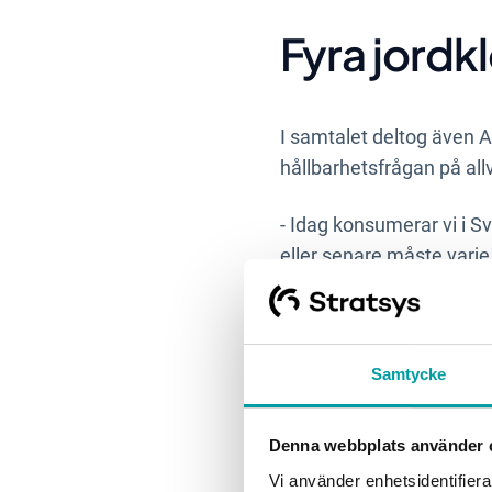
Fyra jordk
I samtalet deltog även A
hållbarhetsfrågan på allv
- Idag konsumerar vi i Sv
eller senare måste varje
För styrelser innebär det
på råvaror och energi, ö
dagens investeringar i c
Samtycke
faktiskt krävs – är fort
Denna webbplats använder 
Lästips:
Kostnaden för p
Vi använder enhetsidentifierar