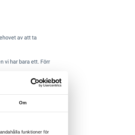
ehovet av att ta
n vi har bara ett. Förr
ag ser vi stigande priser
örningar. Gapet mellan
 mångfald – och vad som
Om
på allvar
andahålla funktioner för