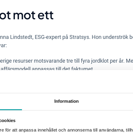
lot mot ett
nna Lindstedt, ESG-expert på Stratsys. Hon underströk b
ar:
erige resurser motsvarande tre till fyra jordklot per år. Me
 affärsmodell anpassas till det faktumet.
ta att kostnaderna för att inte agera blir tydliga. Redan id
kade försäkringspremier och större risk för produktionsst
irkulära affärsmodeller, klimatomställning och biologisk
Information
farande enormt.
cookies
assivitet – därför är det dags att ta hållbarhetsriskerna 
e för att anpassa innehållet och annonserna till användarna, tillh