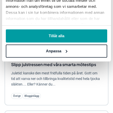
information från din enhet till de sociala medier och
annons- och analysföretag som vi samarbetar med.
Dessa kan i sin tur kombinera informationen med annan
information som du har tillhandahållit eller som de har
samlat in när du har använt deras tjänster. För mer
information, se vår
integritetspolicy
.
Tillåt alla
Anpassa
Slipp julstressen med våra smarta mötestips
Juletid: kanske den mest fridfulla tiden på året. Gott om
tid att varva ner och tillbringa kvalitetstid med hela tjocka
släkten.... Eller? Känner du...
Övrigt
Blogginlägg