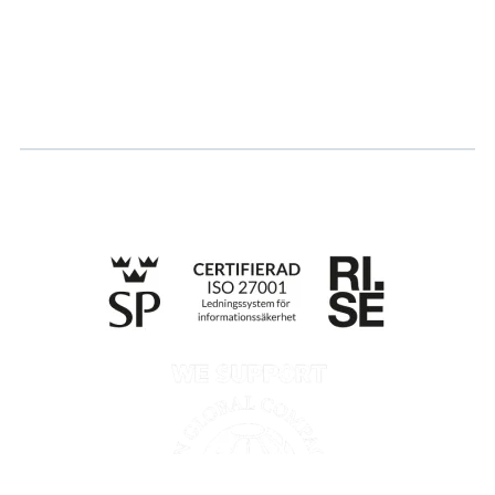
Logga in
Ansök om certifiering
Whistleblowing
Till anmälan