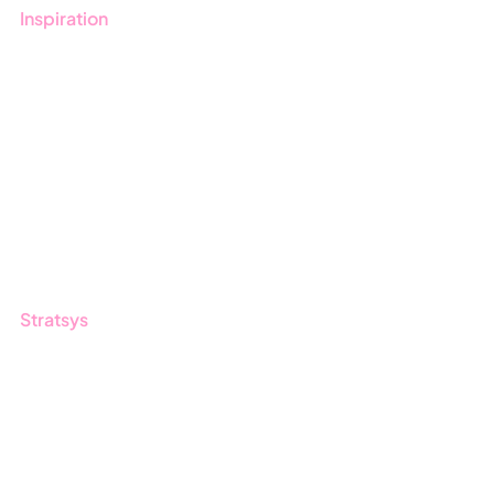
Inspiration
Blogg
Kunder
Event & Webinar
Nyheter & Press
Produktuppdateringar
Nyhetsbrev
Stratsys
Om oss
Partner
Hållbarhet
Karriär