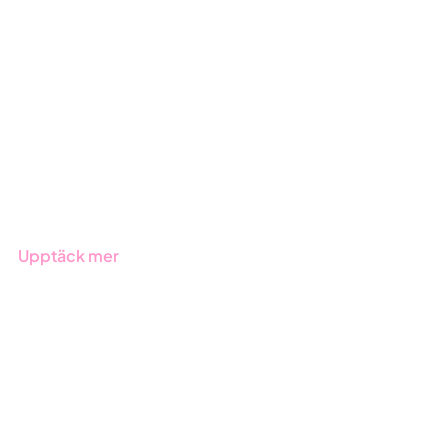
GRC-styrning
ESG-rapportering
Due Diligence
Offentlig sektor
Produkter
Branscher
Upptäck mer
Onboarding
Boka demo
Kontakt
Utbildningar