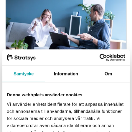
Hur du skapar en verksamhetsutveckling med
Samtycke
Information
Om
jämställdhet som fokus
Under Sveriges största jämställdhetskonferens: Forum
Jämställdhet i Örebro deltog Stratsys Erika Gräns i
Denna webbplats använder cookies
paneldebatten Stöd och system för jämställd...
Vi använder enhetsidentifierare för att anpassa innehållet
och annonserna till användarna, tillhandahålla funktioner
Övrigt
Blogginlägg
för sociala medier och analysera vår trafik. Vi
vidarebefordrar även sådana identifierare och annan