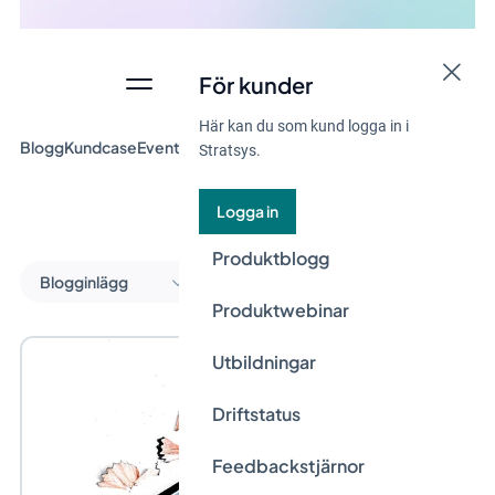
För kunder
Här kan du som kund logga in i
Blogg
Kundcase
Event & Webinar
Guider
Nyheter
Stratsys.
Logga in
Produktblogg
Blogginlägg
Produktwebinar
Utbildningar
Driftstatus
Feedbackstjärnor