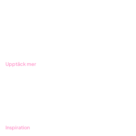
ESG-rapportering
Due Diligence
Offentlig sektor
Produkter
Branscher
Upptäck mer
Onboarding
Boka demo
Kontakt
Utbildningar
Inspiration