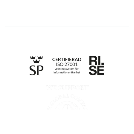
Ansök om certifiering
Whistleblowing
Till anmälan