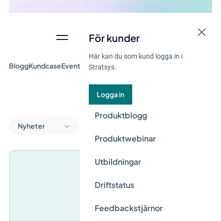
För kunder
Här kan du som kund logga in i
Blogg
Kundcase
Event & Webinar
Guider
Nyheter
Stratsys.
Logga in
Produktblogg
Nyheter
Produktwebinar
Utbildningar
Driftstatus
Feedbackstjärnor