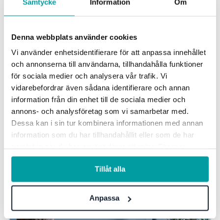
Samtycke
Information
Om
Denna webbplats använder cookies
Vi använder enhetsidentifierare för att anpassa innehållet
och annonserna till användarna, tillhandahålla funktioner
för sociala medier och analysera vår trafik. Vi
Stratsys tar in Verdane som investerare för att
vidarebefordrar även sådana identifierare och annan
bidra till fortsatt tillväxt och utveckling av
information från din enhet till de sociala medier och
plattformen
annons- och analysföretag som vi samarbetar med.
För att skapa bästa möjliga förutsättningar för Stratsys,
Dessa kan i sin tur kombinera informationen med annan
väljer bolaget nu att för första gången sedan starten år
information som du har tillhandahållit eller som de har
2000 ta in externt kapital....
samlat in när du har använt deras tjänster. För mer
information, se vår
integritetspolicy
.
Nyheter
Tillåt alla
Anpassa