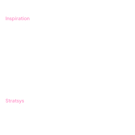
Inspiration
Blogg
Kunder
Event & Webinar
Nyheter & Press
Produktuppdateringar
Nyhetsbrev
Stratsys
Om oss
Partner
Hållbarhet