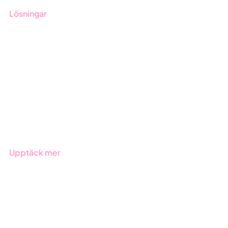
Lösningar
GRC-styrning
ESG-rapportering
Due Diligence
Offentlig sektor
Produkter
Branscher
Upptäck mer
Onboarding
Boka demo
Kontakt
Utbildningar