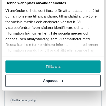
Denna webbplats använder cookies
Vi använder enhetsidentifierare för att anpassa innehållet
och annonserna till användarna, tillhandahålla funktioner
för sociala medier och analysera vår trafik. Vi
vidarebefordrar även sådana identifierare och annan
information från din enhet till de sociala medier och
annons- och analysföretag som vi samarbetar med.
Dessa kan i sin tur kombinera informationen med annan
information som du har tillhandahållit eller som de har
samlat in när du har använt deras tjänster. För mer
CSRD-redo: Så uppfyller kommunala och
information, se vår
integritetspolicy
.
regionala bolag nya krav på
Tillåt alla
hållbarhetsrapportering
2026 är det dags för många kommunala och regionala
Anpassa
koncerner och bolag att hållbarhetsrapportera enligt
CSRD för första gången. Men det är hög tid...
Hållbarhetsstyrning