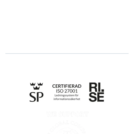
Karriär
Logga in
Ansök om certifiering
Whistleblowing