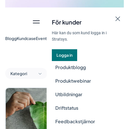
För kunder
Här kan du som kund logga in i
Blogg
Kundcase
Event & Webinar
Guider
Nyheter
Stratsys.
Logga in
Produktblogg
Kategori
Produktwebinar
Utbildningar
Driftstatus
Feedbackstjärnor