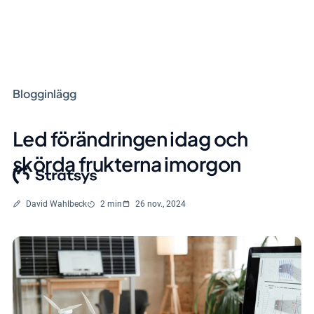
Blogginlägg
Led förändringen idag och
skörda frukterna imorgon
Skriven av
Lästid
David Wahlbeck
2 min
26 nov., 2024