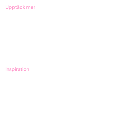
Upptäck mer
Onboarding
Boka demo
Kontakt
Utbildningar
Inspiration
Blogg
Kunder
Event & Webinar
Nyheter & Press
Produktuppdateringar
Nyhetsbrev