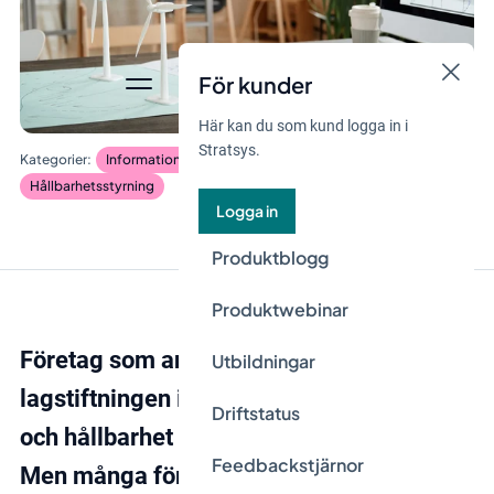
För kunder
Här kan du som kund logga in i
Stratsys.
Informationssäkerhet och dataskydd
Hållbarhetsstyrning
Logga in
Produktblogg
Produktwebinar
Företag som anammar den nya EU-
Utbildningar
lagstiftningen inom informationssäkerhet
Driftstatus
och hållbarhet kan få ett rejält försprång.
Feedbackstjärnor
Men många företag fastnar i komplexa