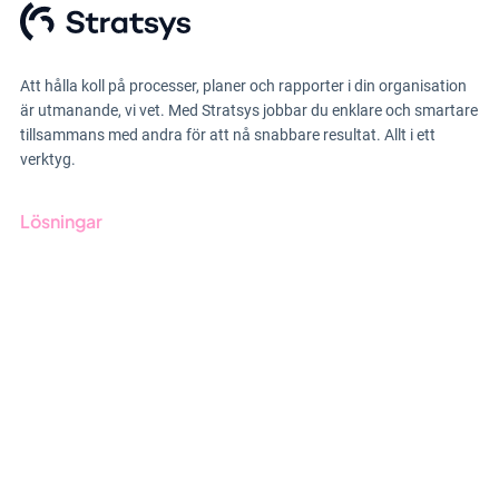
Att hålla koll på processer, planer och rapporter i din organisation
är utmanande, vi vet. Med Stratsys jobbar du enklare och smartare
tillsammans med andra för att nå snabbare resultat. Allt i ett
verktyg.
Lösningar
GRC-styrning
ESG-rapportering
Due Diligence
Offentlig sektor
Produkter
Branscher