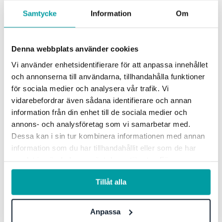
harmonisk övergång där alla delar fungerar
Samtycke
Information
Om
tillsammans på ett effektivt sätt, istället för att
behöva tvingas in i en redan försenad plan.
Denna webbplats använder cookies
Vi använder enhetsidentifierare för att anpassa innehållet
och annonserna till användarna, tillhandahålla funktioner
Fördelar med att agera i tid
för sociala medier och analysera vår trafik. Vi
vidarebefordrar även sådana identifierare och annan
information från din enhet till de sociala medier och
Minskade kostnader genom att du undviker
annons- och analysföretag som vi samarbetar med.
forcerade projekt och onödiga konsulttimmar.
Dessa kan i sin tur kombinera informationen med annan
information som du har tillhandahållit eller som de har
Möjlighet att säkerställa efterlevnad av
samlat in när du har använt deras tjänster. För mer
lagkrav och därmed undvika böter och andra
information, se vår
integritetspolicy
.
sanktioner.
Tillåt alla
Ett hållbart och effektivt arbetssätt som inte
bara uppfyller dagens krav utan gör dig redo
Anpassa
att ta dig an framtidens utmaningar.