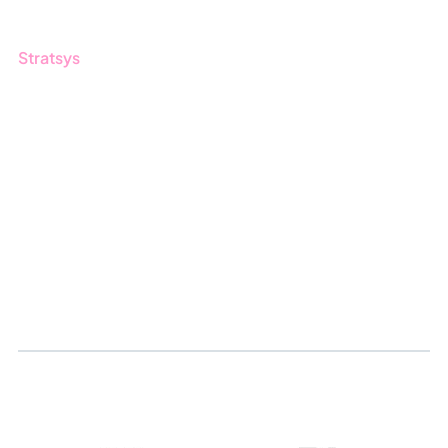
Stratsys
Om oss
Partner
Hållbarhet
Karriär
Logga in
Ansök om certifiering
Whistleblowing