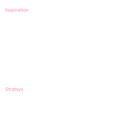
Inspiration
Blogg
Kunder
Event & Webinar
Nyheter & Press
Produktuppdateringar
Nyhetsbrev
Stratsys
Om oss
Partner
Hållbarhet