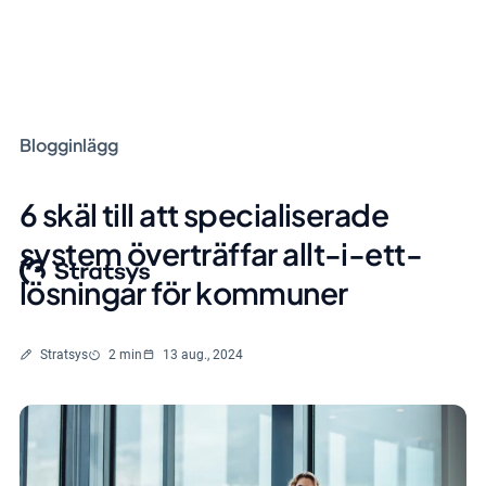
Blogginlägg
6 skäl till att specialiserade
system överträffar allt-i-ett-
lösningar för kommuner
Skriven av
Lästid
Stratsys
2 min
13 aug., 2024