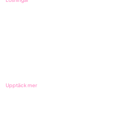
GRC-styrning
ESG-rapportering
Due Diligence
Offentlig sektor
Produkter
Branscher
Upptäck mer
Onboarding
Boka demo
Kontakt
Utbildningar