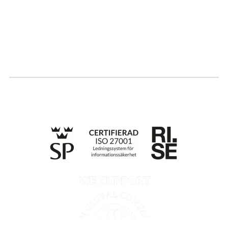
Karriär
Logga in
Ansök om certifiering
Whistleblowing
Till anmälan