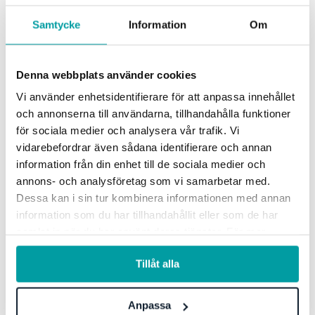
och upprätthålla höga säkerhetsstandarder.
Samtycke
Information
Om
Dessutom har leverantörerna djupare kunskap och
expertis inom respektive område, vilket kan erbjuda
värdefull vägledning och stöd.
Denna webbplats använder cookies
Vi använder enhetsidentifierare för att anpassa innehållet
6. Slå hål på gamla sanningar om
och annonserna till användarna, tillhandahålla funktioner
ineffektivitet och komplexitet
för sociala medier och analysera vår trafik. Vi
vidarebefordrar även sådana identifierare och annan
information från din enhet till de sociala medier och
annons- och analysföretag som vi samarbetar med.
Att använda flera digitala lösningar som samverkar
Dessa kan i sin tur kombinera informationen med annan
behöver inte betyda mer administration eller
information som du har tillhandahållit eller som de har
otydliga ansvar. Det finns också en gammal sanning
samlat in när du har använt deras tjänster. För mer
att det blir dyrare med flera leverantörer, vilket ofta
information, se vår
integritetspolicy
.
inte stämmer, varken i absoluta eller relativa tal.
Tillåt alla
För att lyckas gäller det att vara tydlig i kravställan
Anpassa