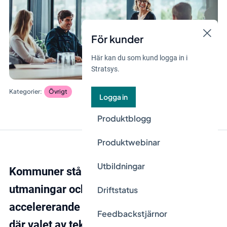
För kunder
Här kan du som kund logga in i
Stratsys.
Övrigt
Logga in
Produktblogg
Produktwebinar
Utbildningar
Kommuner står inför både ökande
utmaningar och möjligheter i den
Driftstatus
accelererande digitala transformationen,
Feedbackstjärnor
där valet av teknisk infrastruktur är