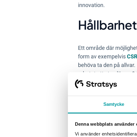
innovation.
Hållbarhet
Ett område där möjlighete
form av exempelvis
CSR
behöva ta den på allvar. 
arbetet ett steg längre?
Genom att låta hållbarhet
som CSRD ett perfekt till
Samtycke
en trend som bara komm
Denna webbplats använder 
Genom en ord
Vi använder enhetsidentifierar