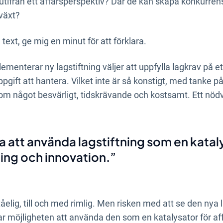
t utifrån ett affärsperspektiv? Där de kan skapa konkurren
lväxt?
 text, ge mig en minut för att förklara.
nterar ny lagstiftning väljer att uppfylla lagkrav på ett y
uppgift att hantera. Vilket inte är så konstigt, med tanke p
om något besvärligt, tidskrävande och kostsamt. Ett nödv
ta att använda lagstiftning som en katal
ing och innovation.
tåelig, till och med rimlig. Men risken med att se den nya
sar möjligheten att använda den som en katalysator för af