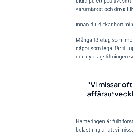
bidra på ett positivt sät
varumärket och driva til
Innan du klickar bort min
Många företag som impleme
något som legal får till 
den nya lagstiftningen s
Vi missar of
affärsutveckl
Hanteringen är fullt förs
belastning är att vi mis