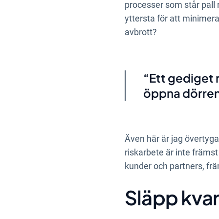
processer som står pall n
yttersta för att minime
avbrott?
Ett gediget 
öppna dörren 
Även här är jag övertyga
riskarbete är inte främst
kunder och partners, frä
Släpp kvar