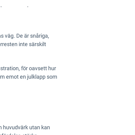
på Stratsys.
 väg. De är snåriga,
esten inte särskilt
stration, för oavsett hur
ram emot en julklapp som
en huvudvärk utan kan