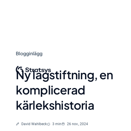
Blogginlägg
Ny lagstiftning, en
komplicerad
kärlekshistoria
Skriven av
Lästid
David Wahlbeck
3 min
26 nov., 2024