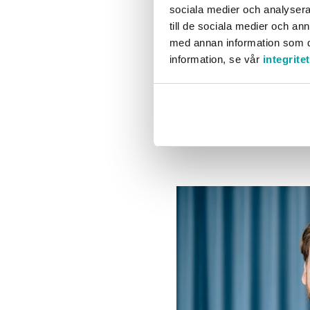
sociala medier och analysera 
du erbjuder.
till de sociala medier och a
med annan information som du 
information, se vår
integrite
Genom en ordentlig – och
höja värdet på det du erb
hållbart samhälle. Det h
bokstav.