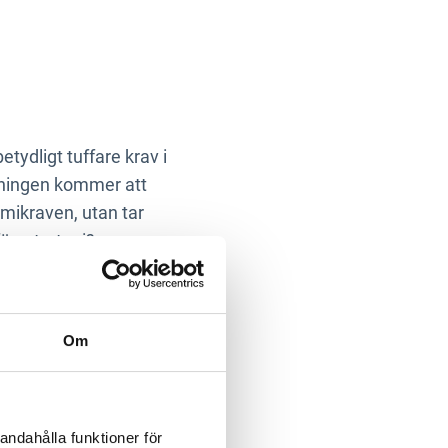
tydligt tuffare krav i
iftningen kommer att
imikraven, utan tar
färsstrategi?
öring erbjuder initiativ
gan på gröna lösningar –
Om
öja värdet på det
andahålla funktioner för