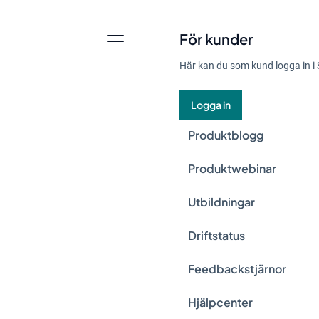
För kunder
Här kan du som kund logga in i 
Logga in
Produktblogg
Produktwebinar
Utbildningar
Nya lagar kan upple
Driftstatus
katalysator för inn
Feedbackstjärnor
kan företag inte ba
konkurrenskraft. G
Hjälpcenter