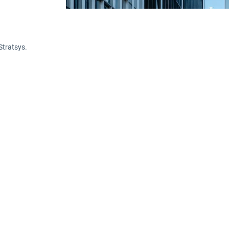
Stratsys.
vas som en börda. Men tänk om vi istället så
ovation? Med EU:s nya direktiv inom hållbarhe
ra minimera risker utan även stärka sin långsi
enom att omfamna nya lagar har du möjlighet 