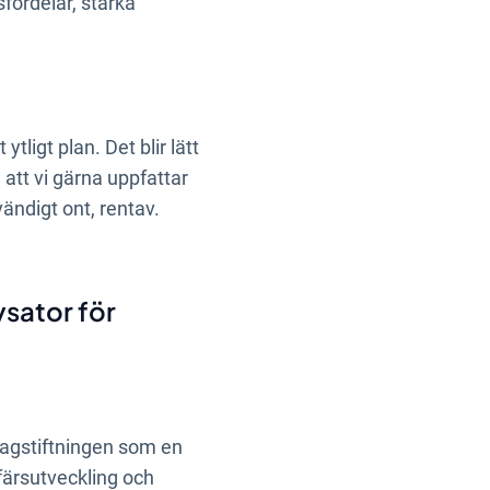
sfördelar, stärka
tligt plan. Det blir lätt
å att vi gärna uppfattar
ändigt ont, rentav.
ysator för
 lagstiftningen som en
färsutveckling och