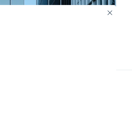
Informationssäkerhet och dataskydd
Hållbarhetsstyrning
g nya lagkrav som en
t och cybersäkerhet
ktiga
att skapa nya