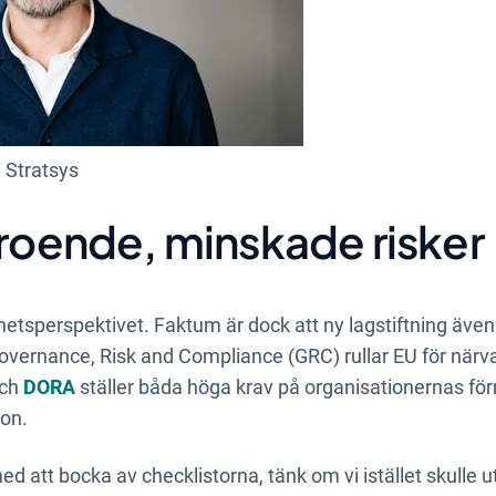
å
Stratsys
troende, minskade risker
lighetsperspektivet. Faktum är dock att ny lagstiftning äv
overnance, Risk and Compliance (GRC) rullar EU för närva
ch
DORA
ställer båda höga krav på organisationernas fö
ion.
 med att bocka av checklistorna, tänk om vi istället skulle 