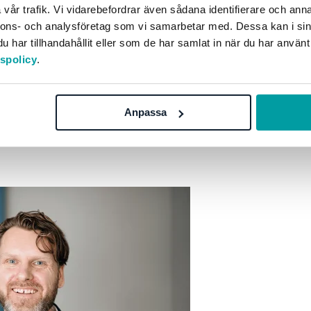
vår trafik. Vi vidarebefordrar även sådana identifierare och anna
nnons- och analysföretag som vi samarbetar med. Dessa kan i sin
har tillhandahållit eller som de har samlat in när du har använt
tspolicy
.
 ärligt menad – satsning på hållbarhet har du möjlighet 
juder. Krasst uttryckt: att ta ut ett premiumpris för produk
Anpassa
ar potential att skapa ett affärsvärde för dig som går lån