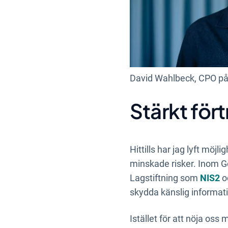
David Wahlbeck, CPO p
Stärkt för
Hittills har jag lyft möj
minskade risker. Inom G
Lagstiftning som
NIS2
o
skydda känslig informat
Istället för att nöja oss