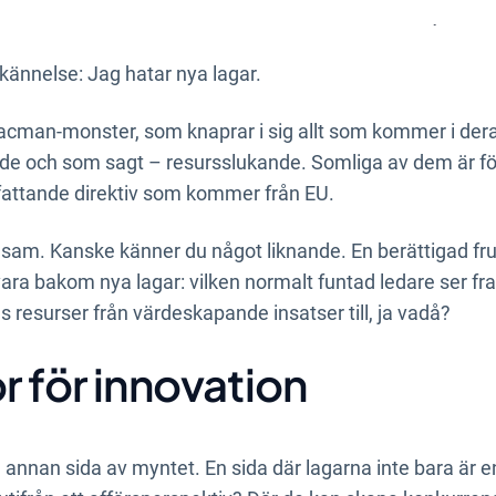
ör framtiden. Det skriver David Wahlbeck, CPO 
kännelse: Jag hatar nya lagar.
cman-monster, som knaprar i sig allt som kommer i deras
 och som sagt – resursslukande. Somliga av dem är förr
attande direktiv som kommer från EU.
 ensam. Kanske känner du något liknande. En berättigad fru
ara bakom nya lagar: vilken normalt funtad ledare ser f
s resurser från värdeskapande insatser till, ja vadå?
r för innovation
 annan sida av myntet. En sida där lagarna inte bara är 