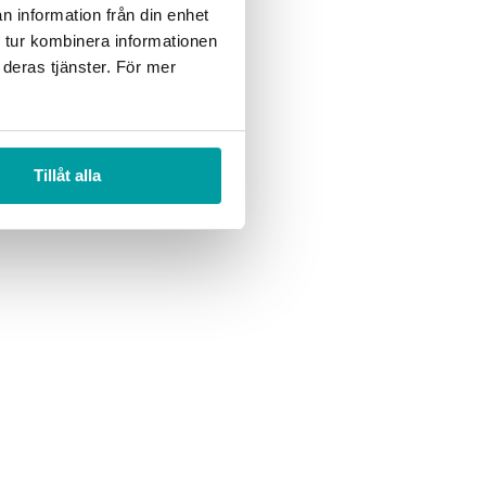
n information från din enhet
 tur kombinera informationen
 deras tjänster. För mer
att lägga grunden för att
ter som bidrar till ett
Tillåt alla
gt bortom lagens