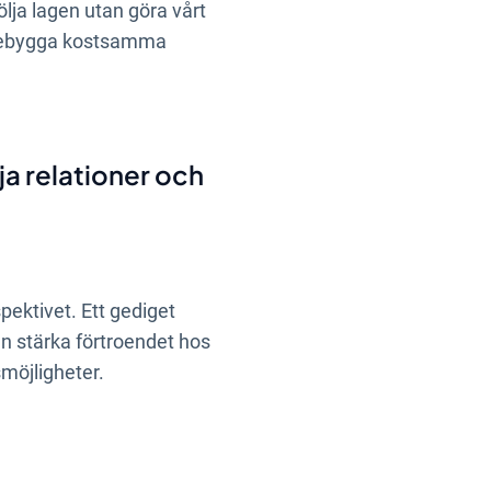
ölja lagen utan göra vårt
förebygga kostsamma
ja relationer och
pektivet. Ett gediget
kan stärka förtroendet hos
smöjligheter.