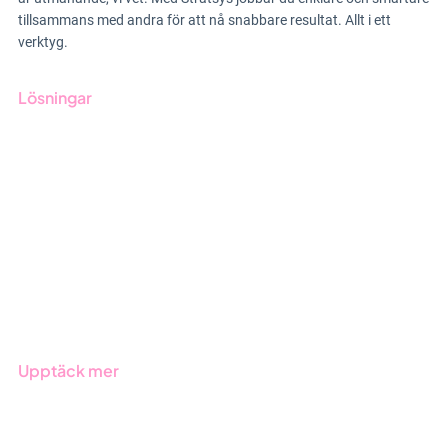
tillsammans med andra för att nå snabbare resultat. Allt i ett
verktyg.
Lösningar
GRC-styrning
ESG-rapportering
Due Diligence
Offentlig sektor
Produkter
Branscher
Upptäck mer
Onboarding