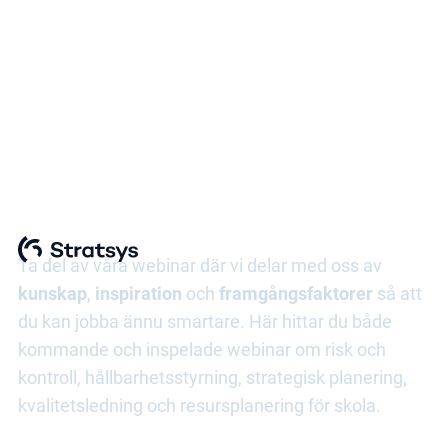
Resursplanering för
skola
Ta del av våra webinar där vi delar med oss av
kunskap
,
inspiration
och
framgångsfaktorer
så att
du kan jobba ännu smartare. Här hittar du både
kommande och inspelade webinar om risk och
kontroll, hållbarhetsstyrning, strategisk planering,
kvalitetsledning och resursplanering för skola.