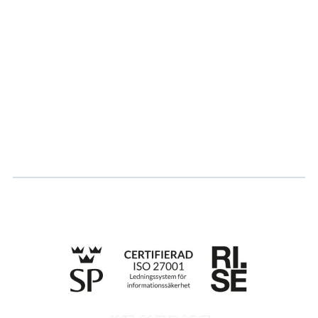
Om oss
Partner
Hållbarhet
Karriär
Logga in
Ansök om certifiering
Whistleblowing