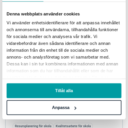
Denna webbplats använder cookies
Vi använder enhetsidentifierare för att anpassa innehållet
och annonserna till användarna, tillhandahålla funktioner
för sociala medier och analysera vår trafik. Vi
vidarebefordrar även sådana identifierare och annan
information från din enhet till de sociala medier och
annons- och analysföretag som vi samarbetar med.
Dessa kan i sin tur kombinera informationen med annan
information som du har tillhandahållit eller som de har
samlat in när du har använt deras tjänster. För mer
Framtidens skola: Effektiv skolstyrning med en
information, se vår
integritetspolicy
.
sammanhängande lösning
Tillåt alla
Effektiv skolstyrning är avgörande för att skapa en
framgångsrik lärmiljö för eleverna. Genom att samla all
Anpassa
information om resursplanering,...
Resursplanering för skola
Kvalitetsarbete för skola