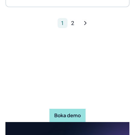
1
2
Upptäck hur Stratsys kan göra
din organisation mer effektiv
Boka demo