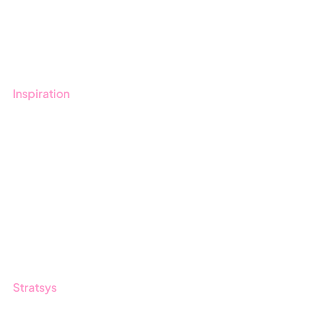
Boka demo
Kontakt
Utbildningar
Inspiration
Blogg
Kunder
Event & Webinar
Nyheter & Press
Produktuppdateringar
Nyhetsbrev
Stratsys