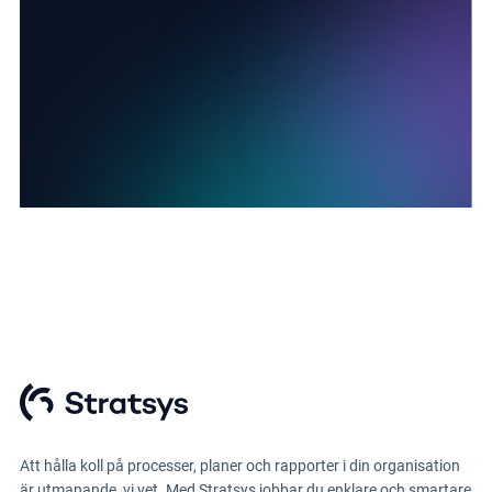
Att hålla koll på processer, planer och rapporter i din organisation
är utmanande, vi vet. Med Stratsys jobbar du enklare och smartare