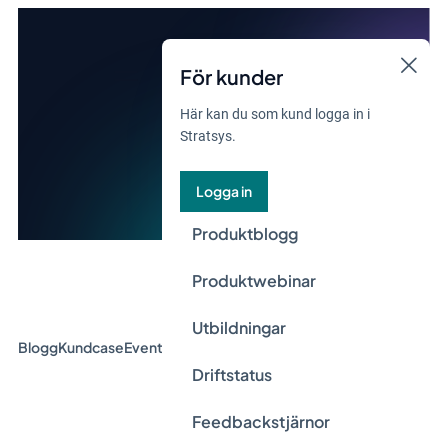
För kunder
Här kan du som kund logga in i
Stratsys.
Logga in
Produktblogg
Produktwebinar
Utbildningar
Blogg
Kundcase
Event & Webinar
Guider
Nyheter
Driftstatus
Feedbackstjärnor