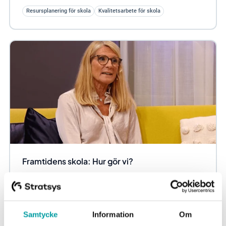
Resursplanering för skola
Kvalitetsarbete för skola
Framtidens skola: Hur gör vi?
Hur kan man på enklaste sätt skapa synergier och
arbetsflöden med fokus på Kvalitetsarbete i skolan? Vi
problematiserar och för dialog kring vad...
Samtycke
Information
Om
Resursplanering för skola
Kvalitetsarbete för skola