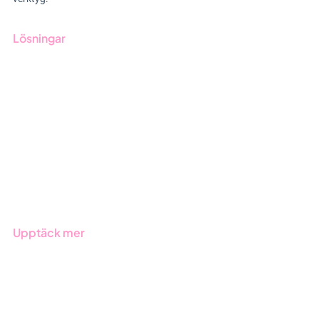
Lösningar
GRC-styrning
ESG-rapportering
Due Diligence
Offentlig sektor
Produkter
Branscher
Upptäck mer
Onboarding
Boka demo
Kontakt