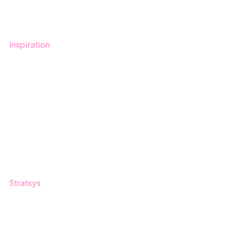
Utbildningar
Inspiration
Blogg
Kunder
Event & Webinar
Nyheter & Press
Produktuppdateringar
Nyhetsbrev
Stratsys
Om oss
Partner