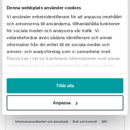
Denna webbplats använder cookies
Vi använder enhetsidentifierare för att anpassa innehållet
och annonserna till användarna, tillhandahålla funktioner
för sociala medier och analysera vår trafik. Vi
vidarebefordrar även sådana identifierare och annan
information från din enhet till de sociala medier och
annons- och analysföretag som vi samarbetar med.
Dessa kan i sin tur kombinera informationen med annan
information som du har tillhandahållit eller som de har
samlat in när du har använt deras tjänster. För mer
information, se vår
integritetspolicy
.
IKT-risker och digital tillit
Tillåt alla
Tillsammans med branschexperter från Truesec och Atea
utforskar vi olika aspekter av IKT-riskhantering och
Anpassa
presenterar best practise för att säkra...
Informationssäkerhet och dataskydd
Risk och kontroll
GRC