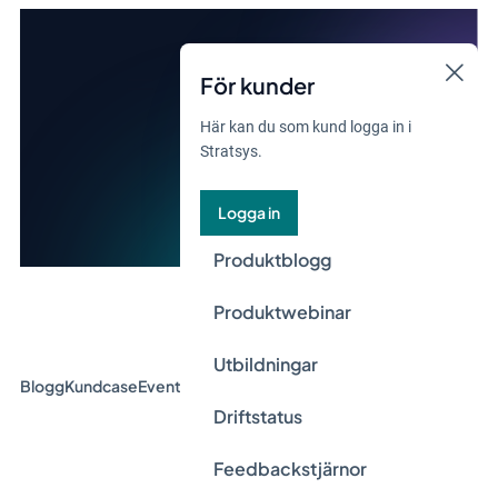
För kunder
Här kan du som kund logga in i
Stratsys.
Logga in
Produktblogg
Produktwebinar
Utbildningar
Blogg
Kundcase
Event & Webinar
Guider
Nyheter
Driftstatus
Feedbackstjärnor