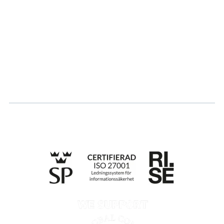
Hållbarhet
Karriär
Logga in
Ansök om certifiering
Whistleblowing