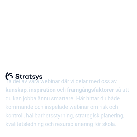
Informationssäkerhet
och dataskydd
Ta del av våra webinar där vi delar med oss av
kunskap
,
inspiration
och
framgångsfaktorer
så att
du kan jobba ännu smartare. Här hittar du både
kommande och inspelade webinar om risk och
kontroll, hållbarhetsstyrning, strategisk planering,
kvalitetsledning och resursplanering för skola.