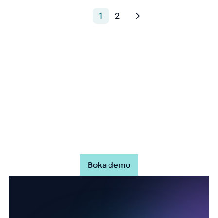
1
2
Upptäck hur Stratsys kan göra
din organisation mer effektiv
Boka demo