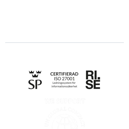
Karriär
Logga in
Ansök om certifiering
Whistleblowing