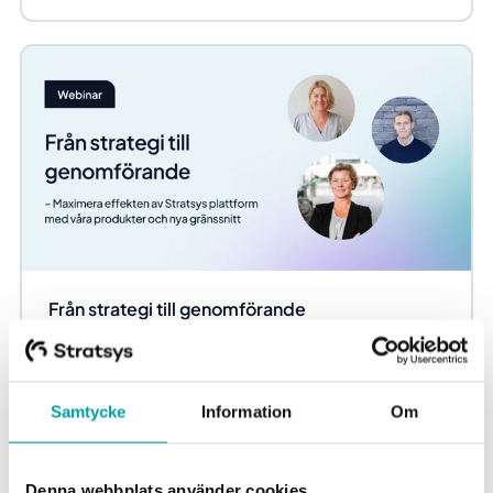
Från strategi till genomförande
Många organisationer fastnar i planeringsstadiet och
kämpar med att omsätta strategier till handling. Som
befintlig kund hos Stratsys har du redan...
Samtycke
Information
Om
Stratsys public
Denna webbplats använder cookies