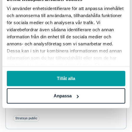
Vi använder enhetsidentifierare för att anpassa innehållet
och annonserna till användarna, tillhandahålla funktioner
för sociala medier och analysera vår trafik. Vi
vidarebefordrar även sådana identifierare och annan
information från din enhet till de sociala medier och
annons- och analysföretag som vi samarbetar med.
Dessa kan i sin tur kombinera informationen med annan
information som du har tillhandahållit eller som de har
samlat in när du har använt deras tjänster. För mer
information, se vår
integritetspolicy
.
Resan till framgång – Konsten att leda digital
Tillåt alla
transformation
Följ med på ett inspirerande livewebinar där vi möter
Anpassa
Esbjörn Johansson, Årets kvalitetsprofil och
Kvalitetsstrateg i Tranemo.
Stratsys public