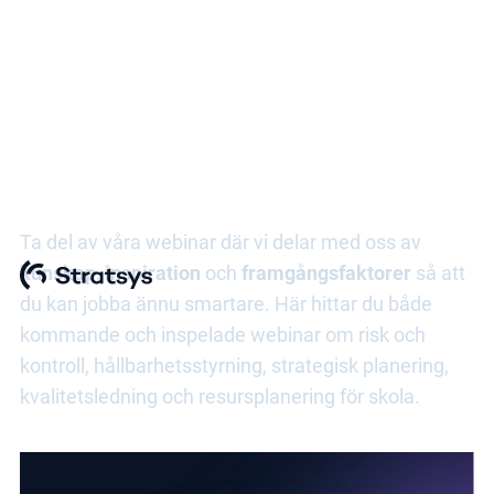
Stratsys public
Ta del av våra webinar där vi delar med oss av
kunskap
,
inspiration
och
framgångsfaktorer
så att
du kan jobba ännu smartare. Här hittar du både
kommande och inspelade webinar om risk och
kontroll, hållbarhetsstyrning, strategisk planering,
kvalitetsledning och resursplanering för skola.