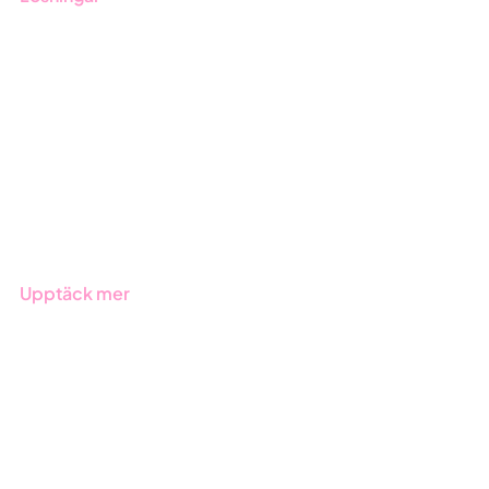
GRC-styrning
ESG-rapportering
Due Diligence
Offentlig sektor
Produkter
Branscher
Upptäck mer
Onboarding
Boka demo
Kontakt
Utbildningar