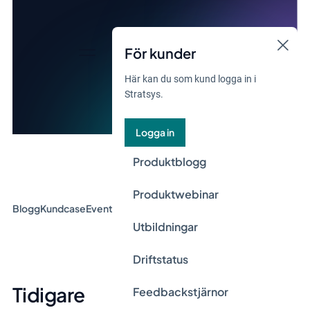
För kunder
Här kan du som kund logga in i
Stratsys.
Logga in
Produktblogg
Produktwebinar
Blogg
Kundcase
Event & Webinar
Guider
Nyheter
Utbildningar
Driftstatus
Tidigare
Feedbackstjärnor