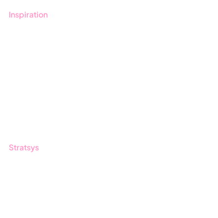
Inspiration
Blogg
Kunder
Event & Webinar
Nyheter & Press
Produktuppdateringar
Nyhetsbrev
Stratsys
Om oss
Partner
Hållbarhet