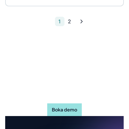
1
2
Upptäck hur Stratsys kan göra
din organisation mer effektiv
Boka demo