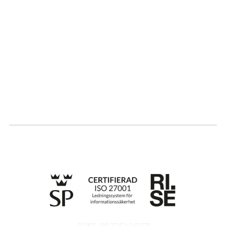
Om oss
Partner
Hållbarhet
Karriär
Logga in
Ansök om certifiering
Whistleblowing