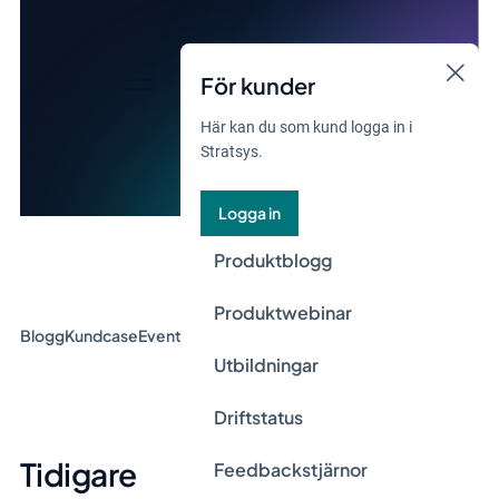
För kunder
Här kan du som kund logga in i
Stratsys.
Logga in
Produktblogg
Produktwebinar
Blogg
Kundcase
Event & Webinar
Guider
Nyheter
Utbildningar
Driftstatus
Tidigare
Feedbackstjärnor