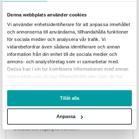
Resursplanering för skola
Kvalitetsarbete för skola
Denna webbplats använder cookies
Vi använder enhetsidentifierare för att anpassa innehållet
och annonserna till användarna, tillhandahålla funktioner
för sociala medier och analysera vår trafik. Vi
vidarebefordrar även sådana identifierare och annan
information från din enhet till de sociala medier och
annons- och analysföretag som vi samarbetar med.
Dessa kan i sin tur kombinera informationen med annan
information som du har tillhandahållit eller som de har
samlat in när du har använt deras tjänster. För mer
information, se vår
integritetspolicy
.
Framtidens skola: Så jobbar Hultsfreds
Tillåt alla
kommun
Att leda en verksamhet som är i ständig rörelse med alla
Anpassa
utmaningar som skolsektorn har, ställer krav på god
överblick och tillgång till frekvent...