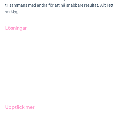
tillsammans med andra för att nå snabbare resultat. Allt i ett
verktyg.
Lösningar
GRC-styrning
ESG-rapportering
Due Diligence
Offentlig sektor
Produkter
Branscher
Upptäck mer
Onboarding