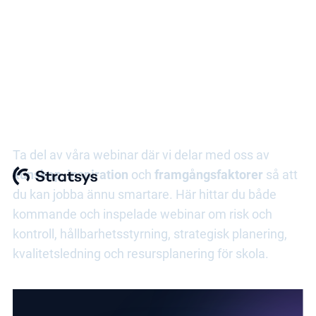
Kvalitetsarbete för skola
Ta del av våra webinar där vi delar med oss av
kunskap
,
inspiration
och
framgångsfaktorer
så att
du kan jobba ännu smartare. Här hittar du både
kommande och inspelade webinar om risk och
kontroll, hållbarhetsstyrning, strategisk planering,
kvalitetsledning och resursplanering för skola.