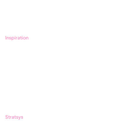
Boka demo
Kontakt
Utbildningar
Inspiration
Blogg
Kunder
Event & Webinar
Nyheter & Press
Produktuppdateringar
Nyhetsbrev
Stratsys