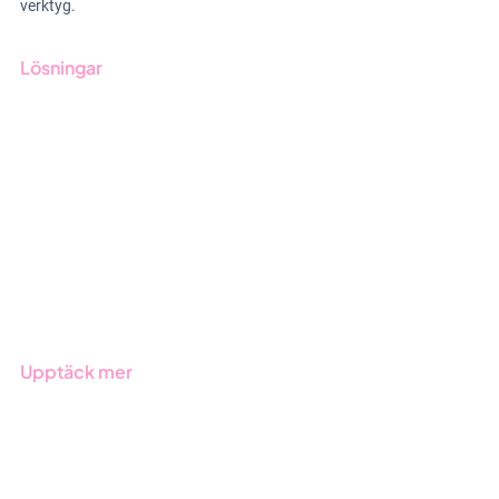
verktyg.
Lösningar
GRC-styrning
ESG-rapportering
Due Diligence
Offentlig sektor
Produkter
Branscher
Upptäck mer
Onboarding
Boka demo
Kontakt