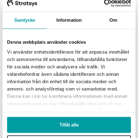
och transparent hållbarhetsrapportering.
5. Integrering av due diligence och
Samtycke
Information
Om
intressentdialog
Denna webbplats använder cookies
Förändringarna innebär krav på rapportering av due
Vi använder enhetsidentifierare för att anpassa innehållet
och annonserna till användarna, tillhandahålla funktioner
diligence och nya riktlinjer kring intressentdialog.
för sociala medier och analysera vår trafik. Vi
Due diligence liksom intressentdialoger ska
vidarebefordrar även sådana identifierare och annan
hanteras som löpande processer – det vill säga att
information från din enhet till de sociala medier och
de inte bara ska ses över vid rapporteringen utan
annons- och analysföretag som vi samarbetar med.
vara en del i det systematiska hållbarhetsarbetet.
Dessa kan i sin tur kombinera informationen med annan
Intressentdialoger utgör en viktig del i processen för
information som du har tillhandahållit eller som de har
samlat in när du har använt deras tjänster. För mer
att fastställa väsentliga frågor.
information, se vår
integritetspolicy
.
Tillåt alla
Läs också: Tips på hur du kan applicera GRI:s
riktlinjer i din egen hållbarhetsrapport