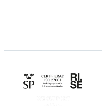
Partner
Hållbarhet
Karriär
Logga in
Ansök om certifiering
Whistleblowing