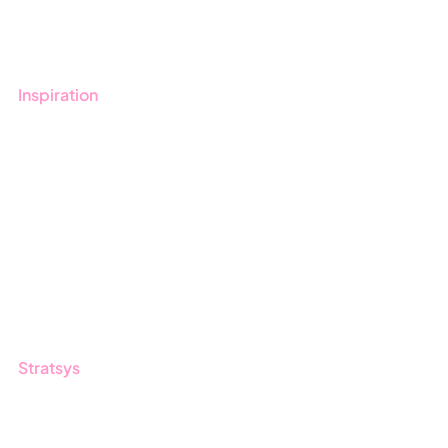
Utbildningar
Inspiration
Blogg
Kunder
Event & Webinar
Nyheter & Press
Produktuppdateringar
Nyhetsbrev
Stratsys
Om oss