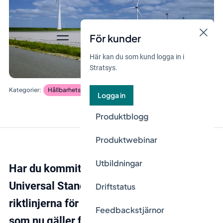
För kunder
Här kan du som kund logga in i
Stratsys.
Hållbarhetsstyrning
Logga in
Produktblogg
Produktwebinar
Utbildningar
Har du kommit igång med att tillämpa GRI
Universal Standards – de uppdaterade
Driftstatus
riktlinjerna för hållbarhetsrapportering
Feedbackstjärnor
som nu gäller fullt ut? Här delar Stratsys