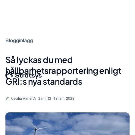
Blogginlägg
Så lyckas du med
hållbarhetsrapportering enligt
GRI:s nya standards
Skriven av
Lästid
Cecilia Almér
2 min
18 jan., 2023