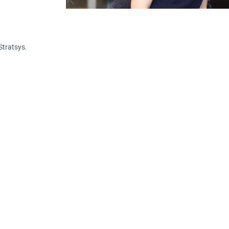
Stratsys.
nom hållbarhetsrapportering just nu – både på
 För många bolag innebär det osäkerhet: Vilka 
måt? Och hur ska man som verksamhet hantera
 sina processer och system?