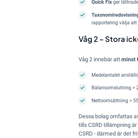
Quick Fix
ger lättnade
Taxonomiredovisnin
rapportering välja att
Våg 2 – Stora i
Våg 2 innebär att
minst 
Medelantalet anställ
Balansomslutning > 2
Nettoomsättning > 55
Dessa bolag omfattas av S
tills CSRD tillämpning ä
CSRD - därmed är det friv