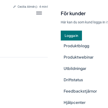
Skriven av
Lästid
Cecilia Almér
4 min
29 sep, 2025
För kunder
Här kan du som kund logga in i 
Logga in
Produktblogg
Produktwebinar
Utbildningar
Det händer mycket i
Driftstatus
svensk lagstiftning.
Feedbackstjärnor
nu? Vad väntar fra
ett effektivt sätt i
Hjälpcenter