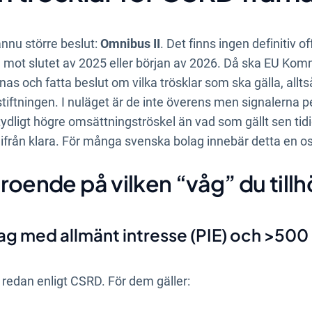
nnu större beslut:
Omnibus II
. Det finns ingen definitiv o
ke mot slutet av 2025 eller början av 2026. Då ska EU Ko
as och fatta beslut om vilka trösklar som ska gälla, allt
tiftningen. I nuläget är de inte överens men signalerna pe
ydligt högre omsättningströskel än vad som gällt sen tid
 ifrån klara. För många svenska bolag innebär detta en o
roende på vilken “våg” du tillh
lag med allmänt intresse (PIE) och >500
redan enligt CSRD. För dem gäller: