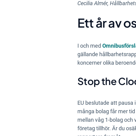
Cecilia Almér, Hållbarhet
Ett år av 
I och med
Omnibusförsl
gällande hållbarhetsrap
koncerner olika beroende
Stop the Cloc
EU beslutade att pausa 
många bolag får mer tid 
mellan våg 1-bolag och vå
företag tillhör. Är du o