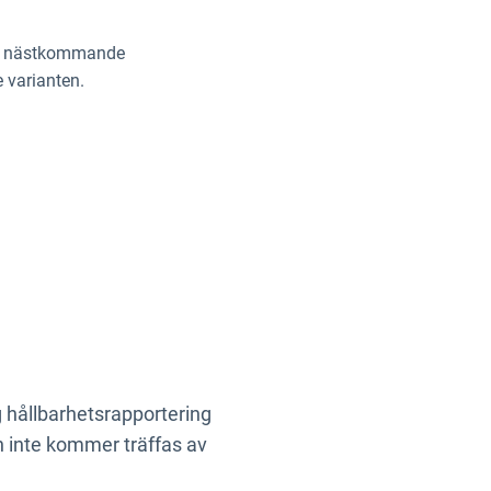
n i nästkommande
e varianten.
g
hållbarhetsrapportering
en inte kommer träffas av