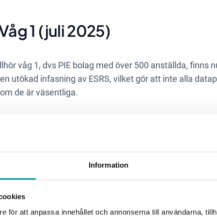
Våg 1 (juli 2025)
llhör våg 1, dvs PIE bolag med över 500 anställda, finns nu
en utökad infasning av ESRS, vilket gör att inte alla dat
 om de är väsentliga.
v EU-taxonomin (juli 2025)
ngar av EU taxonomin, genom en delegerad akt som träder i
Information
igatoriska datapunkter och tabeller i taxonomiredovisni
gheten att redan första året välja om de vill rapportera e
strukturen.
cookies
e för att anpassa innehållet och annonserna till användarna, tillh