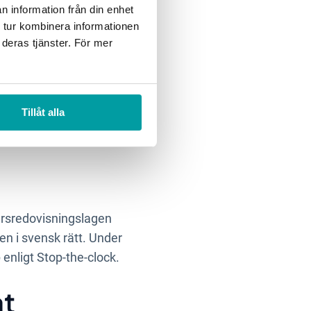
n information från din enhet
 tur kombinera informationen
 deras tjänster. För mer
ebär bland annat en
s till den 29 september,
-kommissionen, med
Tillåt alla
.
rsredovisningslagen
en i svensk rätt. Under
 enligt Stop-the-
clock
.
åt