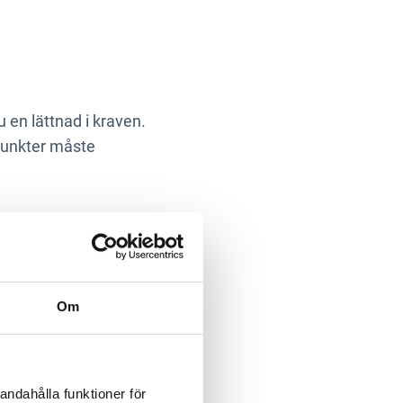
 en lättnad i kraven.
apunkter måste
 kraft 1 januari 2026.
Om
ngen med ca 60 %.
nligt den gamla eller den
andahålla funktioner för