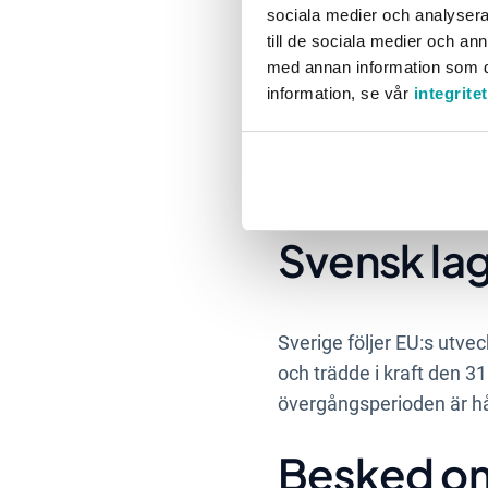
Förslag om f
sociala medier och analysera 
till de sociala medier och a
med annan information som du 
information, se vår
integrite
EFRAG har presenterat et
minskning av de obligato
och det är först däreft
deadline 30 november. V
Svensk lag
Sverige följer EU:s utvec
och trädde i kraft den 3
övergångsperioden är
h
Besked om