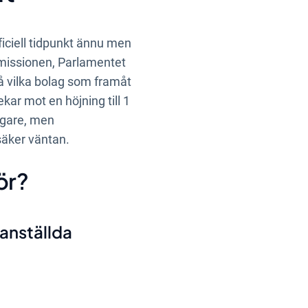
fficiell tidpunkt ännu men
mmissionen, Parlamentet
så vilka bolag som framåt
kar mot en höjning till 1
igare, men
säker väntan.
ör?
 anställda