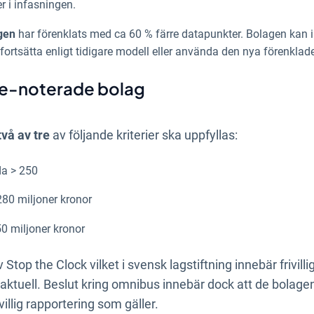
r i infasningen.
gen
har förenklats med ca 60 % färre datapunkter. Bolagen ka
 fortsätta enligt tidigare modell eller använda den nya förenklad
cke-noterade bolag
två av tre
av följande kriterier ska uppfyllas:
da > 250
80 miljoner kronor
0 miljoner kronor
top the Clock vilket i svensk lagstiftning innebär frivilli
r aktuell. Beslut kring omnibus innebär dock att de bolag
illig rapportering som gäller.