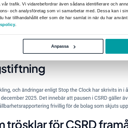
örenklade ESRS (juli 2025)
vår trafik. Vi vidarebefordrar även sådana identifierare och anna
nnons- och analysföretag som vi samarbetar med. Dessa kan i sin
har tillhandahållit eller som de har samlat in när du har använt
tspolicy
.
t första utkast till förenklade ESRS-standarder. Det inn
riska datapunkterna med 57 %. Förslaget är ute på remis
er som en ny version bearbetas och lämnas vidare till EU
Anpassa
iktigt att komma ihåg är att mycket kan ändras på vägen
stiftning
kling, och ändringar enligt Stop the C
lock
har skrivits in i
å
1 december 2025. Det innebär att pausen i CSRD gäller äv
ållbarhetsrapportering
frivillig för de bolag som skjuts upp
 trösklar för CSRD fram