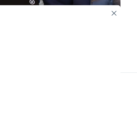
Hållbarhetsstyrning
 EU-nivå och i
regler gäller just
 förändringarna på