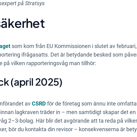
sexpert på Stratsys
osäkerhet
aget
som kom från EU Kommissionen i slutet av februari, 
portering ifrågasatts. Det är betydande besked som påve
 på vilken rapporteringsvåg man tillhör:
k (april 2025)
införandet av
CSRD
för de företag som ännu inte omfattat
innan lagkraven träder in – men samtidigt skapar det en
g 2–3-bolag. Här blir det avgörande att ta reda på vilken 
säker, bör du kontakta din revisor – konsekvenserna är bet