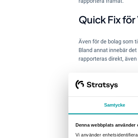
rapportera framåt.
Quick Fix för 
Även för de bolag som ti
Bland annat innebär det 
rapporteras direkt, även
Förenkling a
I juli kom även förenkli
Samtycke
Den minskar antalet obl
Företag i våg 1 ges möjli
nya förenklade taxonomi
Denna webbplats använder 
Vi använder enhetsidentifierar