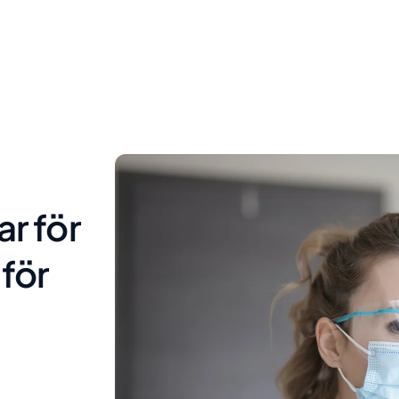
r för
för