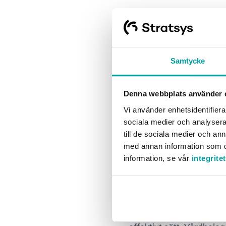
4. Person
En av de största utmanin
Samtycke
kompetens för att möta f
kompetensutveckling, ar
Denna webbplats använder 
att attrahera och behålla
Vi använder enhetsidentifierar
medarbetares karriärutv
sociala medier och analysera 
till de sociala medier och a
5. Hanteri
med annan information som du 
information, se vår
integrite
säkerhet
Det digitala vårdlandsk