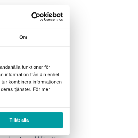
veckling
erställa tillräcklig
Om
investeringar i
nkludering. Utmaningen
ikten att stödja
andahålla funktioner för
r.
n information från din enhet
 tur kombinera informationen
a och
 deras tjänster. För mer
Tillåt alla
as på ett säkert och