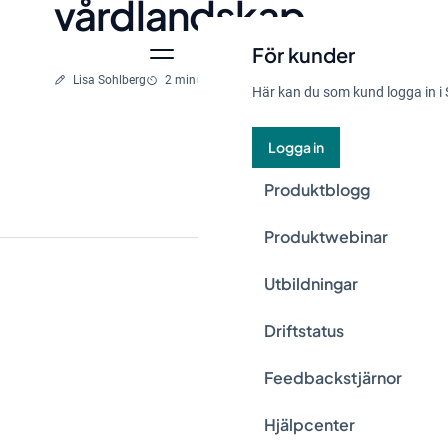
vårdlandskap
För kunder
Skriven av
Lästid
Lisa Sohlberg
2 min
25 aug., 2023
Här kan du som kund logga in i 
Logga in
Produktblogg
Produktwebinar
Utbildningar
2024 närmar sig och
Driftstatus
Den snabba teknisk
Feedbackstjärnor
globala händelser k
utforska några av d
Hjälpcenter