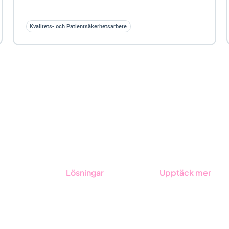
Kvalitets- och Patientsäkerhetsarbete
Lösningar
Upptäck mer
GRC-styrning
Onboarding
ESG-rapportering
Boka demo
Due Diligence
Kontakt