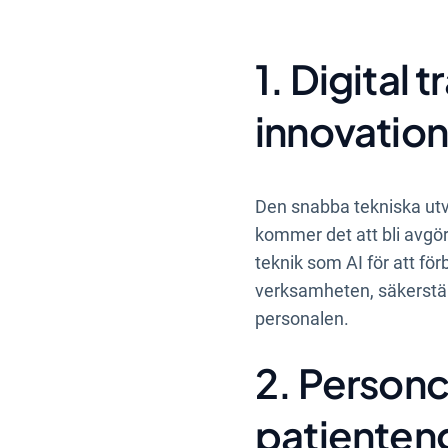
möta under 2024 och
1. Digital
innovation
Den snabba tekniska utv
kommer det att bli avgör
teknik som AI för att fö
verksamheten, säkerstäl
personalen.
2. Personc
patiente