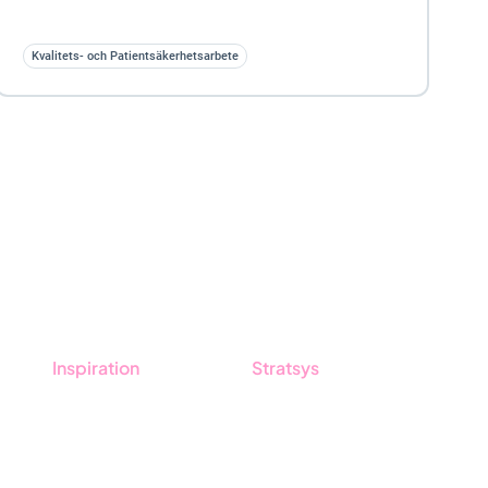
Kvalitets- och Patientsäkerhetsarbete
Inspiration
Stratsys
Blogg
Om oss
Kunder
Partner
Event & Webinar
Hållbarhet