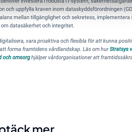
g behöver investera i robusta IT-system, säkerhetsåtgärde
on och uppfylla kraven inom dataskyddsförordningen (GDP
alans mellan tillgänglighet och sekretess, implementera 
 om datasäkerhet och integritet.
gitalisera, vara proaktiva och flexibla för att kunna posi
l att forma framtidens vårdlandskap. Läs om hur
Stratsys 
rd och omsorg
hjälper vårdorganisationer att framtidssäkr
ptäck mer