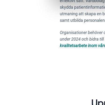
effektivt sätt. Vårdbola
skydda patientinformati
utmaning att skapa en b
samt utbilda personalen
Organisationer behöver di
under 2024 och bidra til
kvalitetsarbete inom vå
Up