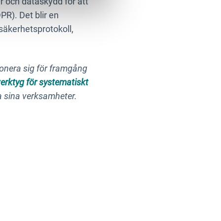
r och dataskydd för att
R). Det blir en
säkerhetsprotokoll,
tionera sig för framgång
verktyg för systematiskt
a sina verksamheter.