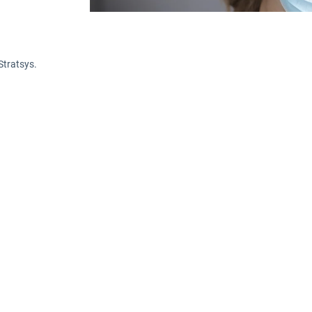
Stratsys.
 för vårdbolag väntar både nya förutsättning
a utvecklingen, förändrade patientbehov och 
räver att vårdbolag anpassar sig snabbt. Här 
e viktigaste utmaningarna som vårdbolag kan f