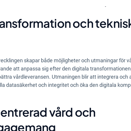
 vad som krävs för att hantera dem på ett fr
 transformation och teknis
ecklingen skapar både möjligheter och utmaningar för v
ande att anpassa sig efter den digitala transformationen 
rbättra vårdleveransen. Utmaningen blir att integrera och 
la datasäkerhet och integritet och öka den digitala kom
entrerad vård och
ngagemang