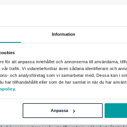
albrist och kompetensut
garna för vårdbolag är att hantera personalbristen och säk
Information
ramtidens vårdbehov. Här krävs en proaktiv rekrytering, 
betsmiljöförbättringar och främjande av mångfald och i
cookies
 kvalificerad personal kommer att bli större, precis som v
e för att anpassa innehållet och annonserna till användarna, tillh
eckling och välmående och främja en positiv arbetskultu
vår trafik. Vi vidarebefordrar även sådana identifierare och anna
nnons- och analysföretag som vi samarbetar med. Dessa kan i sin
ng av stora mängder dat
har tillhandahållit eller som de har samlat in när du har använt
tspolicy
.
Anpassa
apet genererar enorma mängder data som behöver hanter