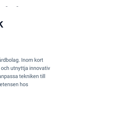
amgångsrikt sätt.
k
årdbolag. Inom kort
och utnyttja innovativ
anpassa tekniken till
petensen hos