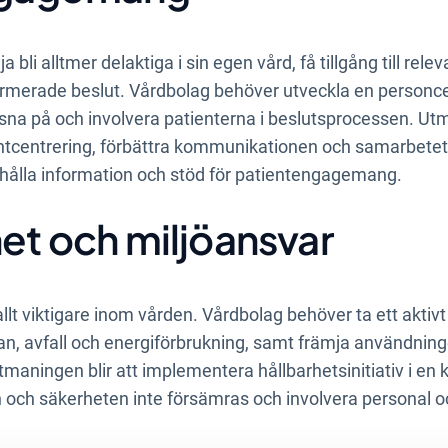
a bli alltmer delaktiga i sin egen vård, få tillgång till rel
nformerade beslut. Vårdbolag behöver utveckla en person
sna på och involvera patienterna i beslutsprocessen. Utma
entcentrering, förbättra kommunikationen och samarbete
dahålla information och stöd för patientengagemang.
het och miljöansvar
 allt viktigare inom vården. Vårdbolag behöver ta ett akti
n, avfall och energiförbrukning, samt främja användning
maningen blir att implementera hållbarhetsinitiativ i en 
en och säkerheten inte försämras och involvera personal oc