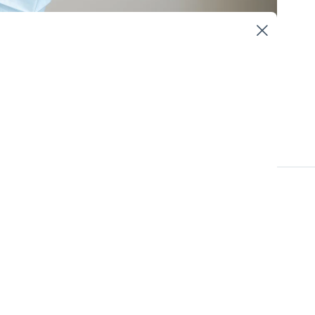
Kvalitets- och Patientsäkerhetsarbete
ar och utmaningar.
påverkan från
kommer vi att
örvänta sig att