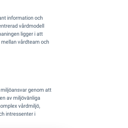
evant information och
centrerad vårdmodell
ningen ligger i att
t mellan vårdteam och
vt miljöansvar genom att
en av miljövänliga
komplex vårdmiljö,
h intressenter i