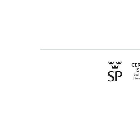
Due Diligence
Kontakt
Offentlig sektor
Utbildningar
Produkter
Branscher
Till an