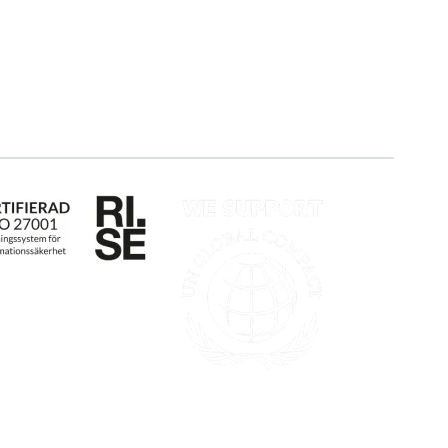
Event & Webinar
Hållbarhet
Nyheter & Press
Karriär
Produktuppdateringar
Logga in
Nyhetsbrev
Ansök om certifiering
Whistleblowing
mälan