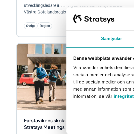
utvecklingsledare inom organisationen NU-sjukvården i
Västra Götalandsregionens hälso- och...
Övrigt
Region
Samtycke
Denna webbplats använder 
Vi använder enhetsidentifierar
sociala medier och analysera 
till de sociala medier och a
med annan information som du 
information, se vår
integrite
Farstavikens skola sparar tid med hjälp av
Stratsys Meetings