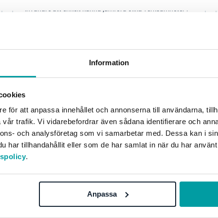
invånare att enkelt kunna jämföra olika verksamheter i
kommunen direkt på hemsidan. Valet föll på...
Övrigt
Kommun
Information
cookies
e för att anpassa innehållet och annonserna till användarna, tillh
vår trafik. Vi vidarebefordrar även sådana identifierare och anna
nnons- och analysföretag som vi samarbetar med. Dessa kan i sin
har tillhandahållit eller som de har samlat in när du har använt
tspolicy
.
Anpassa