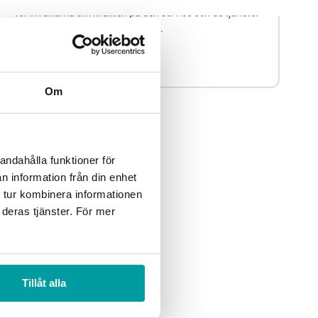
för invånarna om kvalitén på den service och de tjänster
som staden tillhandahåller. Med...
Övrigt
Kommun
Om
andahålla funktioner för
n information från din enhet
 tur kombinera informationen
 deras tjänster. För mer
Tillåt alla