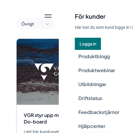
För kunder
Övrigt
Här kan du som kund logga in i 
Logga in
Produktblogg
Produktwebinar
Utbildningar
Driftstatus
Feedbackstjärnor
VGR styr upp mötesstrukturen med Stratsys
Do-board
Hjälpcenter
I det här kundcaset berättar Caroline Fruberg,