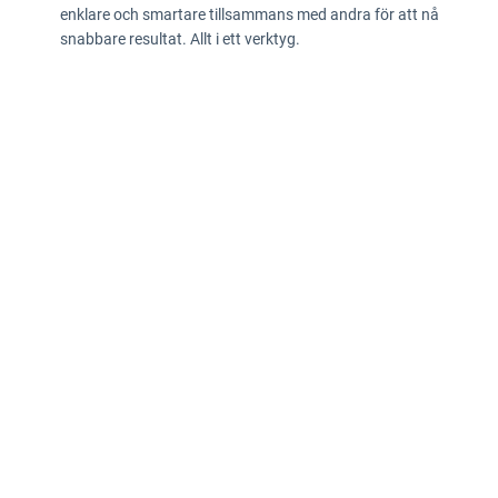
enklare och smartare tillsammans med andra för att nå
snabbare resultat. Allt i ett verktyg.
Integritetspolicy
Information enligt Data Act