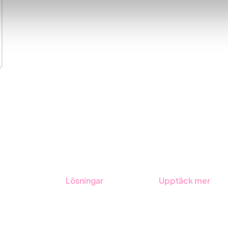
Lösningar
Upptäck mer
GRC-styrning
Onboarding
ESG-rapportering
Boka demo