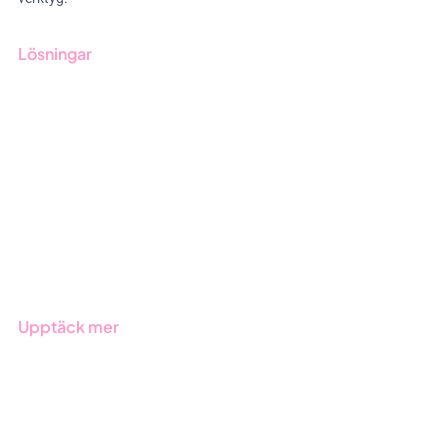
Lösningar
GRC-styrning
ESG-rapportering
Due Diligence
Offentlig sektor
Produkter
Branscher
Upptäck mer
Onboarding
Boka demo
Kontakt