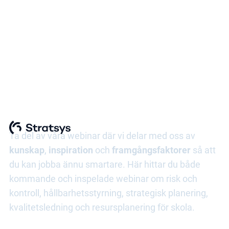
Stratsys event &
webinar
Ta del av våra webinar där vi delar med oss av
kunskap
,
inspiration
och
framgångsfaktorer
så att
du kan jobba ännu smartare. Här hittar du både
kommande och inspelade webinar om risk och
kontroll, hållbarhetsstyrning, strategisk planering,
kvalitetsledning och resursplanering för skola.