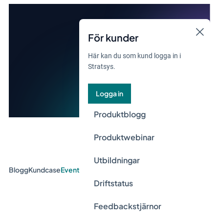
För kunder
Här kan du som kund logga in i
Stratsys.
Logga in
Produktblogg
Produktwebinar
Utbildningar
Blogg
Kundcase
Event & Webinar
Guider
Nyheter
Driftstatus
Feedbackstjärnor