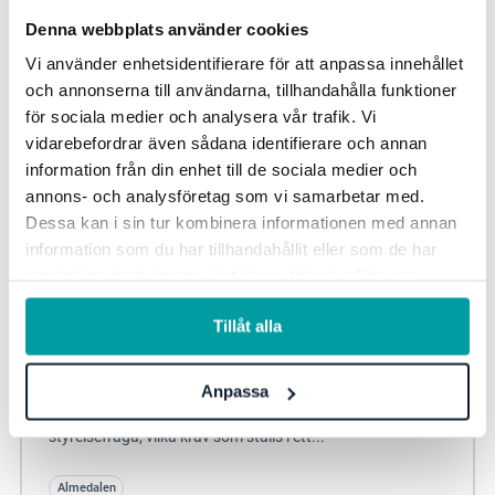
ESG Due Diligence
Denna webbplats använder cookies
Vi använder enhetsidentifierare för att anpassa innehållet
och annonserna till användarna, tillhandahålla funktioner
för sociala medier och analysera vår trafik. Vi
vidarebefordrar även sådana identifierare och annan
information från din enhet till de sociala medier och
annons- och analysföretag som vi samarbetar med.
Dessa kan i sin tur kombinera informationen med annan
information som du har tillhandahållit eller som de har
samlat in när du har använt deras tjänster. För mer
information, se vår
integritetspolicy
.
Tillåt alla
Styrelsens ESG ansvar
I Almedalen 2025 delar våra experter under ett seminarie
Anpassa
insikter och erfarenheter om varför ESG blivit en
styrelsefråga, vilka krav som ställs i ett...
Almedalen