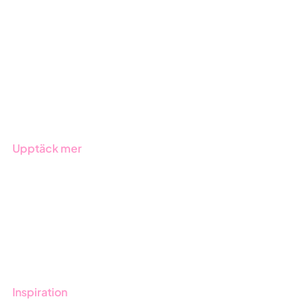
ESG-rapportering
Due Diligence
Offentlig sektor
Produkter
Branscher
Upptäck mer
Onboarding
Boka demo
Kontakt
Utbildningar
Inspiration