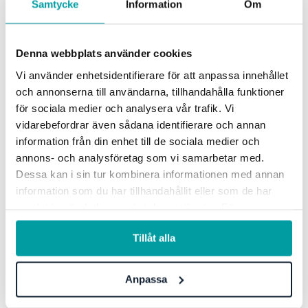
Samtycke
Information
Om
konkreta perspektiv på hur organisationer kan
strukturera sitt arbete med leverantörskedjan och
Denna webbplats använder cookies
hantera risker på ett hållbart sätt.
Vi använder enhetsidentifierare för att anpassa innehållet
och annonserna till användarna, tillhandahålla funktioner
Moa Svantesson, Biträdande jurist på MAQS
för sociala medier och analysera vår trafik. Vi
Advokatbyrå
fokuserar på själva
vidarebefordrar även sådana identifierare och annan
leverantörsavtalsupprättandet, vanliga misstag och
information från din enhet till de sociala medier och
praktiska tips för att skapa lyckade och hållbara
annons- och analysföretag som vi samarbetar med.
avtal. Hon är specialiserad på cybersäkerhet och
Dessa kan i sin tur kombinera informationen med annan
digital styrning, med särskilt fokus på NIS2 och
information som du har tillhandahållit eller som de har
samlat in när du har använt deras tjänster. För mer
kraven på leverantörssäkerhet.
information, se vår
integritetspolicy
.
Tillåt alla
Webinaret riktar sig till dig som:
Har ett ansvar för
att stärka organisationens informations- och
Anpassa
cybersäkerhet. Behöver vägledning i hur NIS2 ska
omsättas i praktiken. Vill förstå vad tillsynen innebär