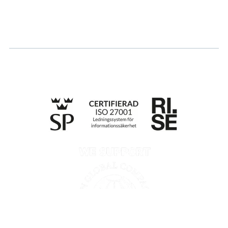
Ansök om certifiering
Whistleblowing
Till anmälan