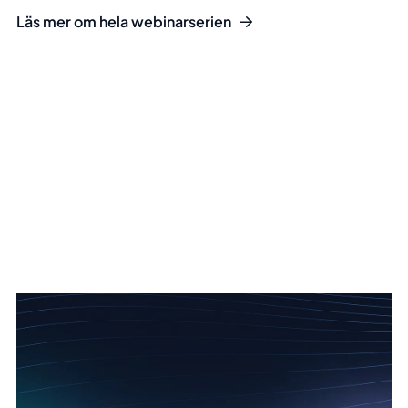
Läs mer om hela webinarserien
Du har väl inte missat våra andra
event & webinar?
Alla event & webinar