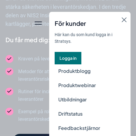
stärka säkerheten i leverantörskedjan. I den tredje
delen av NIS2 Insights får du vägledning i hur du
För kunder
kartlägger, prioriterar och hanterar tredjepartsrisker.
Här kan du som kund logga in i
Du får med dig:
Stratsys.
Logga in
Kraven på leverantörshantering enligt NIS2
Produktblogg
Metoder för att kartlägga och prioritera
leverantörsrisker
Produktwebinar
Rutiner för incidentrapportering kopplad till
leverantörer
Utbildningar
Exempel på robusta arbetssätt för en säker
Driftstatus
leverantörskedja
Feedbackstjärnor