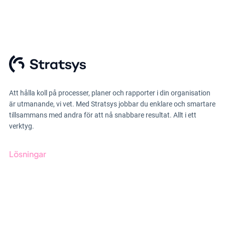
Att hålla koll på processer, planer och rapporter i din organisation
är utmanande, vi vet. Med Stratsys jobbar du enklare och smartare
tillsammans med andra för att nå snabbare resultat. Allt i ett
verktyg.
Lösningar
GRC-styrning
ESG-rapportering
Due Diligence