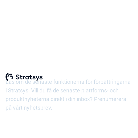
Plattforms- och
produktnyheter
Läs om de senaste funktionerna för förbättringarna
i Stratsys. Vill du få de senaste plattforms- och
produktnyheterna direkt i din inbox? Prenumerera
på vårt nyhetsbrev.
Prenumerera på plattforms- och produktnyheter