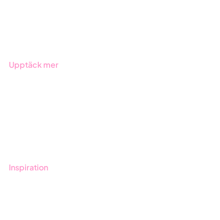
Offentlig sektor
Produkter
Branscher
Upptäck mer
Onboarding
Boka demo
Kontakt
Utbildningar
Inspiration
Blogg
Kunder