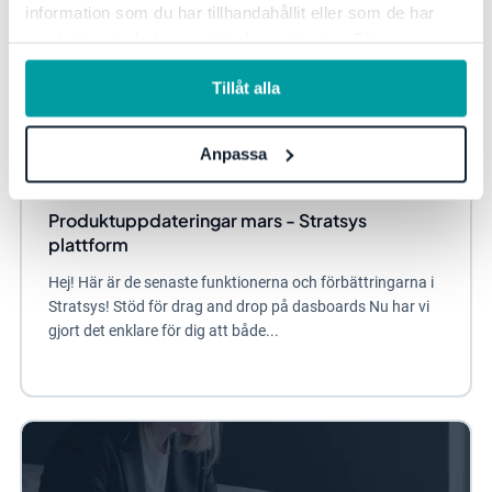
information som du har tillhandahållit eller som de har
samlat in när du har använt deras tjänster. För mer
information, se vår
integritetspolicy
.
Tillåt alla
Anpassa
Produktuppdateringar mars - Stratsys
plattform
Hej! Här är de senaste funktionerna och förbättringarna i
Stratsys! Stöd för drag and drop på dasboards Nu har vi
gjort det enklare för dig att både...