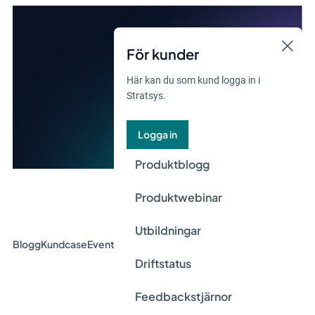
För kunder
Här kan du som kund logga in i
Stratsys.
Logga in
Produktblogg
Produktwebinar
Utbildningar
Blogg
Kundcase
Event & Webinar
Guider
Nyheter
Driftstatus
Feedbackstjärnor