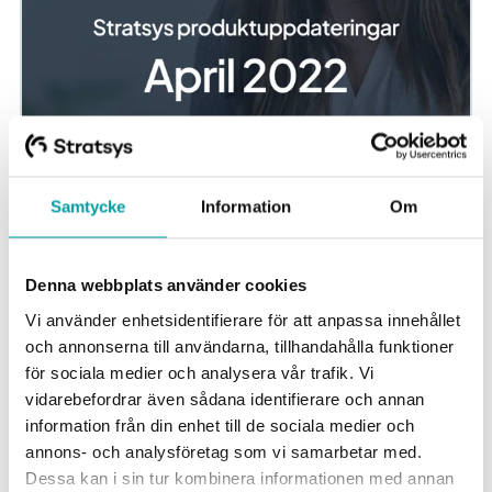
Samtycke
Information
Om
Produktuppdateringar april - Stratsys
plattform
Hej! Här är de senaste funktionerna och förbättringarna i
Denna webbplats använder cookies
Stratsys! Ny gadget ger överblick över era mest kritiska
Vi använder enhetsidentifierare för att anpassa innehållet
risker* Gadgeten för topprisker...
och annonserna till användarna, tillhandahålla funktioner
för sociala medier och analysera vår trafik. Vi
vidarebefordrar även sådana identifierare och annan
information från din enhet till de sociala medier och
annons- och analysföretag som vi samarbetar med.
Dessa kan i sin tur kombinera informationen med annan