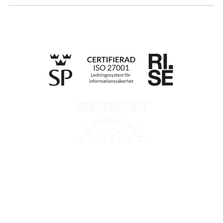
Till anmälan
Integritetspolicy
Information enligt Data Act