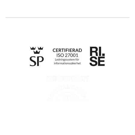
Whistleblowing
Till anmälan