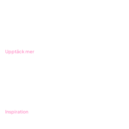
Due Diligence
Offentlig sektor
Produkter
Branscher
Upptäck mer
Onboarding
Boka demo
Kontakt
Utbildningar
Inspiration
Blogg