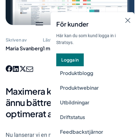
För kunder
Här kan du som kund logga in i
Skriven av
Lästid
Stratsys.
Maria Svanberg
1 min
Logga in
Produktblogg
Produktwebinar
Maximera kontrollen - med
ännu bättre överblick och
Utbildningar
optimerat arbetsflöde
Driftstatus
Feedbackstjärnor
Nu lanserar vi en ny version av vår produkt Risk &