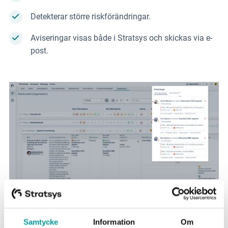
Detekterar större riskförändringar.
Aviseringar visas både i Stratsys och skickas via e-
post.
Klicka dig runt i vår
Samtycke
Information
Om