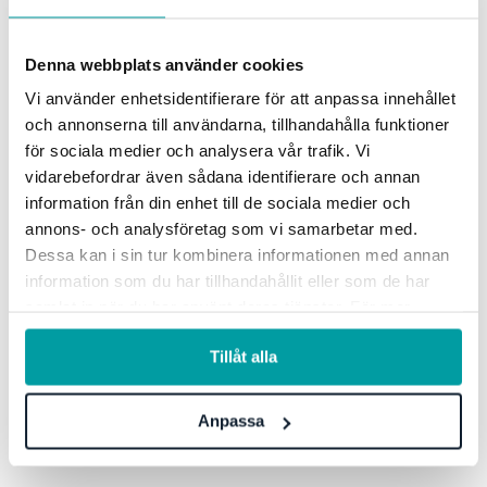
produktguide för att se de nya
förbättringarna
Denna webbplats använder cookies
Vi använder enhetsidentifierare för att anpassa innehållet
och annonserna till användarna, tillhandahålla funktioner
för sociala medier och analysera vår trafik. Vi
vidarebefordrar även sådana identifierare och annan
information från din enhet till de sociala medier och
annons- och analysföretag som vi samarbetar med.
Dessa kan i sin tur kombinera informationen med annan
information som du har tillhandahållit eller som de har
samlat in när du har använt deras tjänster. För mer
information, se vår
integritetspolicy
.
Tillåt alla
Anpassa