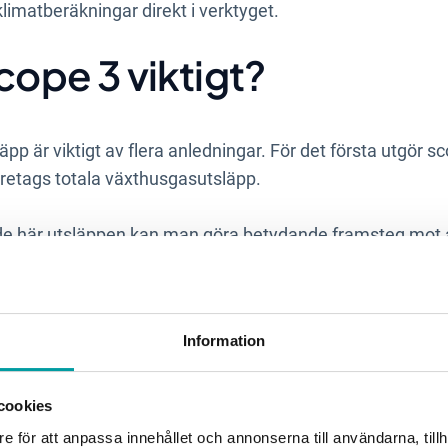
klimatberäkningar direkt i verktyget.
Scope 3 viktigt?
pp är viktigt av flera anledningar. För det första utgör s
öretags totala växthusgasutsläpp.
e här utsläppen kan man göra betydande framsteg mot at
m kan en ambitiös hantering av Scope 3-utsläpp bidra til
tressenters förväntningar på hållbarhet.
Information
cookies
e för att anpassa innehållet och annonserna till användarna, tillh