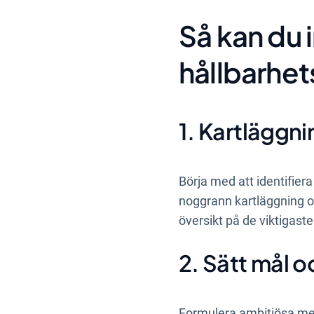
Så kan du 
hållbarhet
1. Kartläggni
Börja med att identifier
noggrann kartläggning o
översikt på de viktigast
2. Sätt mål o
Formulera ambitiösa men