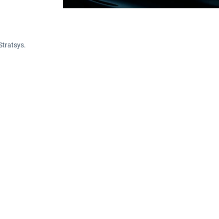
Stratsys.
are att ta itu med de indirekta växthusgasutslä
 verksamhetsaktiviteter utanför företagets g
ressera för att maximera hållbarhetsinsatsen.
 hur företag kan integrera det i sin affärsstrate