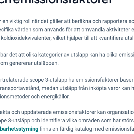
en viktig roll när det gäller att beräkna och rapportera s
ecifika värden som
används för att omvandla aktiviteter e
oldioxidekvivalenter, vilket hjälper till att kvantifiera u
bär det att olika kategorier av utsläpp kan ha olika emis
som genererar utsläppen.
ortrelaterade scope 3-utsläpp ha emissionsfaktorer base
transportavstånd, medan utsläpp från inköpta varor kan 
onsmetoder och energikällor.
kta och uppdaterade emissionsfaktorer kan organisatio
pe 3-utsläpp och identifiera vilka områden som har störs
lbarhetsstyrning
finns en färdig katalog med emissionsfa