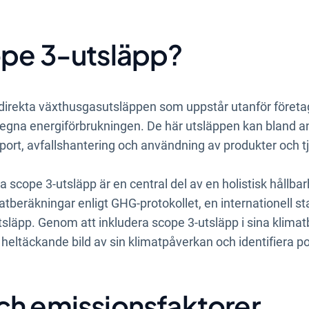
.
ope 3-utsläpp?
ndirekta växthusgasutsläppen som uppstår utanför företa
 egna energiförbrukningen. De här utsläppen kan bland a
port, avfallshantering och användning av produkter och tj
ka scope 3-utsläpp är en central del av en holistisk hållba
matberäkningar enligt GHG-protokollet, en internationell s
släpp. Genom att inkludera scope 3-utsläpp i sina klima
eltäckande bild av sin klimatpåverkan och identifiera po
ch emissionsfaktorer