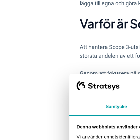
lägga till egna och göra 
Varför är 
Att hantera Scope 3-utslä
största andelen av ett f
Genom att fokusera på d
klimatpåverkan. Dessuto
och möta kunders och in
Samtycke
Denna webbplats använder 
Vi använder enhetsidentifierar