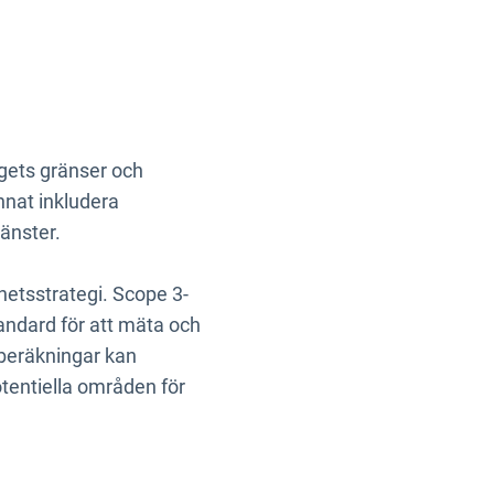
gets gränser och
nnat inkludera
änster.
rhetsstrategi. Scope 3-
tandard för att mäta och
tberäkningar kan
tentiella områden för