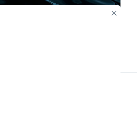
Hållbarhetsstyrning
Due Diligence
ppen. Scope 3-
ränser och är en
 Här kommer vi reda
gi för att bidra till