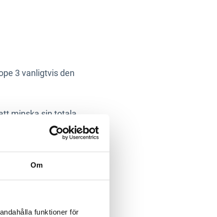
cope 3 vanligtvis den
t minska sin totala
l att stärka varumärket
Om
andahålla funktioner för