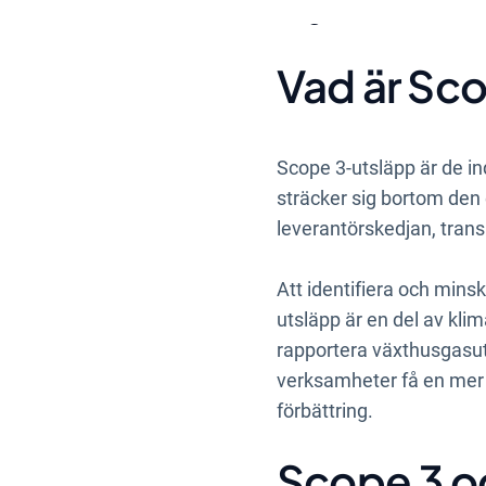
en grönare framtid
Vad är Sc
Scope 3-utsläpp är de i
sträcker sig bortom den
leverantörskedjan, trans
A
tt identifiera och mins
utsläpp är en del av kli
rapportera växthusgasut
verksamheter få en mer h
förbättring.
Scope 3 o