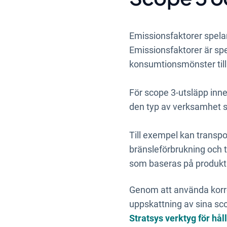
Emissionsfaktorer spelar 
Emissionsfaktorer är sp
konsumtionsmönster till k
För scope 3-utsläpp inne
den typ av verksamhet 
Till exempel kan transp
bränsleförbrukning och 
som baseras på produkti
Genom att använda korre
uppskattning av sina sco
Stratsys verktyg för hål