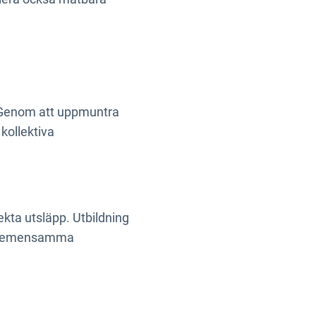
r. Genom att uppmuntra
kollektiva
kta utsläpp. Utbildning
ill gemensamma