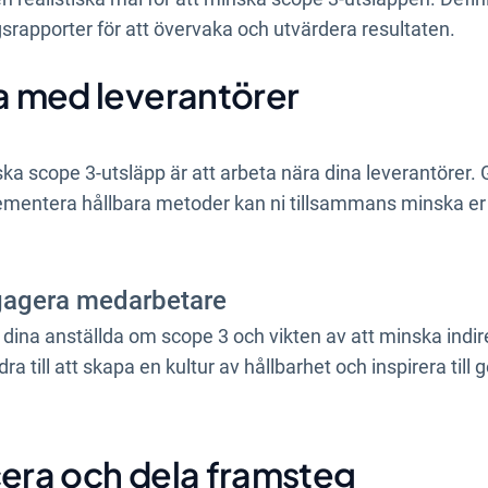
srapporter för att övervaka och utvärdera resultaten.
a med leverantörer
inska scope 3-utsläpp är att arbeta nära dina leverantöre
ementera hållbara metoder kan ni tillsammans minska er 
ngagera medarbetare
ina anställda om scope 3 och vikten av att minska indire
a till att skapa en kultur av hållbarhet och inspirera t
era och dela framsteg