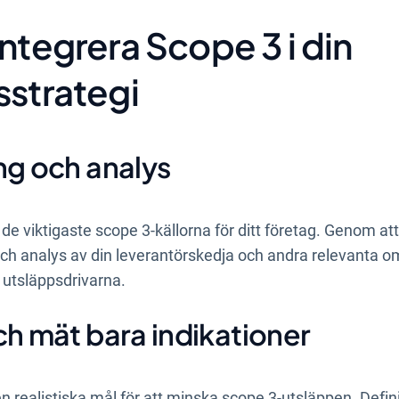
integrera Scope 3 i din
sstrategi
ng och analys
a de viktigaste scope 3-källorna för ditt företag. Genom a
ch analys av din leverantörskedja och andra relevanta 
e utsläppsdrivarna.
ch mät bara indikationer
 realistiska mål för att minska scope 3-utsläppen. Defi