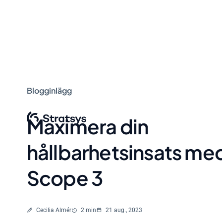
Blogginlägg
Maximera din
hållbarhetsinsats me
Scope 3
Skriven av
Lästid
Cecilia Almér
2 min
21 aug., 2023