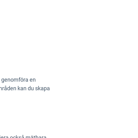
tt genomföra en
områden kan du skapa
niera också mätbara