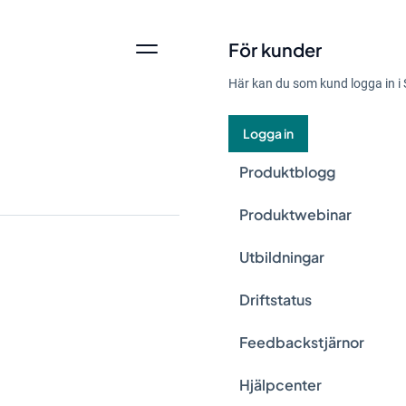
För kunder
Här kan du som kund logga in i 
Logga in
Produktblogg
Produktwebinar
Utbildningar
Det blir allt viktig
Driftstatus
utsläpp kommer från
Feedbackstjärnor
nyckelfaktor att ad
ut vad scope 3 är och
Hjälpcenter