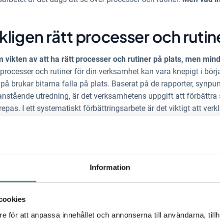
kligen rätt processer och rutin
 vikten av att ha rätt processer och rutiner på plats, men min
t processer och rutiner för din verksamhet kan vara knepigt i bör
ar på brukar bitarna falla på plats. Baserat på de rapporter, syn
stående utredning, är det verksamhetens uppgift att förbättra 
pas. I ett systematiskt förbättringsarbete är det viktigt att verkli
 inte bara se dem som något negativt, utan också som en möjlig
efulla faktorerna i det löpande förbättringsarbetet är just att i
Information
Därför är det viktigt att verksamheter är öppna med detta gente
mot synpunkter eller förbättringsförslag angående bristande kvalit
 om SOSFS 2011:9.
cookies
e för att anpassa innehållet och annonserna till användarna, tillh