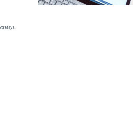
Stratsys.
n tillämpar SOSFS 2011:9 i praktiken? I det hä
a tankeställare för ditt systematiska kvalitets
ystem för systematiskt