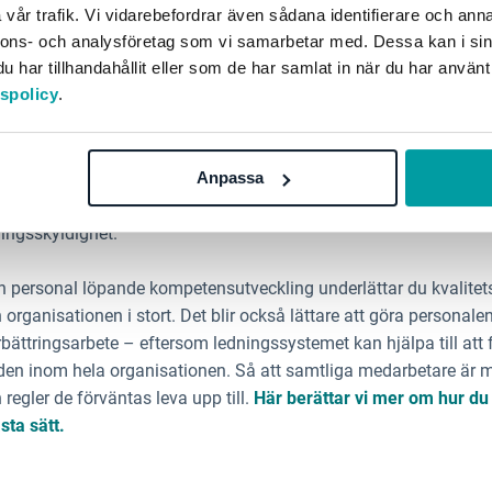
ig är din personal i förbättrin
vår trafik. Vi vidarebefordrar även sådana identifierare och anna
nnons- och analysföretag som vi samarbetar med. Dessa kan i sin
har tillhandahållit eller som de har samlat in när du har använt
tspolicy
.
ill har vårdpersonal skyldighet att vara en bidragande faktor til
l som att se till att vårdinsatserna håller god kvalitet. Detta by
e erfarenhet och utbildning, ska finnas på rätt plats. Om rätt 
Anpassa
svårt för personalen att leva upp till faktorer som är avgörande för
ingsskyldighet.
n personal löpande kompetensutveckling underlättar du kvalitet
rganisationen i stort. Det blir också lättare att göra personalen
bättringsarbete – eftersom ledningssystemet kan hjälpa till att
en inom hela organisationen. Så att samtliga medarbetare är 
h regler de förväntas leva upp till.
Här berättar vi mer om hur du 
sta sätt.