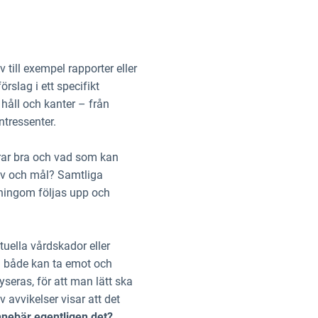
 till exempel rapporter eller
rslag i ett specifikt
 håll och kanter – från
ntressenter.
erar bra och vad som kan
rav och mål? Samtliga
ningom följas upp och
uella vårdskador eller
an både kan ta emot och
eras, för att man lätt ska
 avvikelser visar att det
nebär egentligen det?