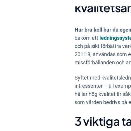
kvalitetsa
Hur bra koll har du eg
bakom ett
ledningssys
och på sikt förbättra v
2011:9
, användas som et
missförhållanden och an
Syftet med kvalitetsled
intressenter – till exe
håller hög kvalitet är så
som vården bedrivs på ett
3 viktiga t