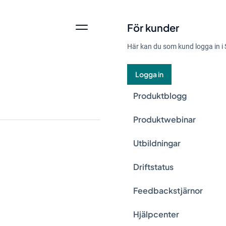
För kunder
Här kan du som kund logga in i 
Logga in
Produktblogg
Produktwebinar
Utbildningar
Vill du veta hur ma
Driftstatus
vi igenom tre viktig
Feedbackstjärnor
Ledningss
Hjälpcenter