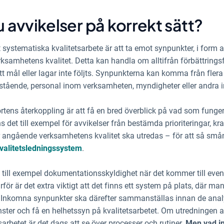
 avvikelser på korrekt sätt?
rt systematiska kvalitetsarbete är att ta emot synpunkter, i form av
ksamhetens kvalitet. Detta kan handla om alltifrån förbättringsfö
 att mål eller lagar inte följts. Synpunkterna kan komma från flera
stående, personal inom verksamheten, myndigheter eller andra i
rtens återkoppling är att få en bred överblick på vad som fung
ns det till exempel för avvikelser från bestämda prioriteringar, k
angående verksamhetens kvalitet ska utredas – för att så små
valitetsledningssystem
.
ill exempel dokumentationsskyldighet när det kommer till event
för är det extra viktigt att det finns ett system på plats, där m
. Inkomna synpunkter ska därefter sammanställas innan de analys
ster och få en helhetssyn på kvalitetsarbetet. Om utredningen av
etsarbetet är det dags att se över processer och rutiner.
Men vad in