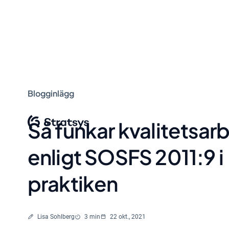
Blogginlägg
Så funkar kvalitetsar
enligt SOSFS 2011:9 i
praktiken
Skriven av
Lästid
Lisa Sohlberg
3 min
22 okt., 2021