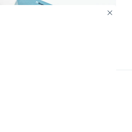
Kvalitets- och Patientsäkerhetsarbete
r blogginlägget går
arbete!