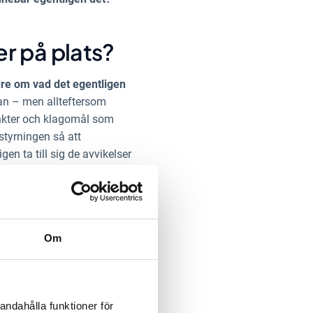
er på plats?
dre om vad det egentligen
jan – men allteftersom
punkter och klagomål som
styrningen så att
gen ta till sig de avvikelser
het till förbättring och
dentifiera vad som inte
Om
mot sin personal – och
et.
Här kan du ta del av
andahålla funktioner för