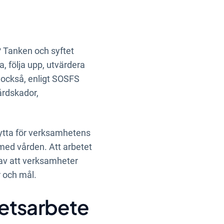
?
Tanken och syftet
ra, följa upp, utvärdera
också, enligt
SOSFS
årdskador,
nytta för verksamhetens
med vården. Att arbetet
s av att verksamheter
r och mål.
litetsarbete