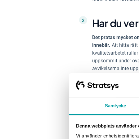
Har du ver
Det pratas mycket om
innebär.
Att hitta rät
kvalitetsarbetet rull
uppkommit under ovan
avvikelserna inte uppre
som kommer upp – och
lärande.
En av de mest betydels
Samtycke
fungerar och varför. 
positiva till att ta e
socialstyrelsens råd
Denna webbplats använder 
Vi använder enhetsidentifierar