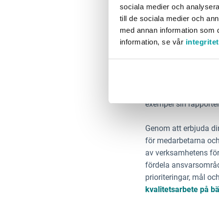
Hur delakt
sociala medier och analysera 
till de sociala medier och a
med annan information som du 
information, se vår
integrite
Som du säkert känner t
patientsäkerhet – såvä
personal, med passand
plats blir det såklart 
exempel sin rapporter
Genom att erbjuda di
för medarbetarna och o
av verksamhetens för
fördela ansvarsområd
prioriteringar, mål oc
kvalitetsarbete på bä