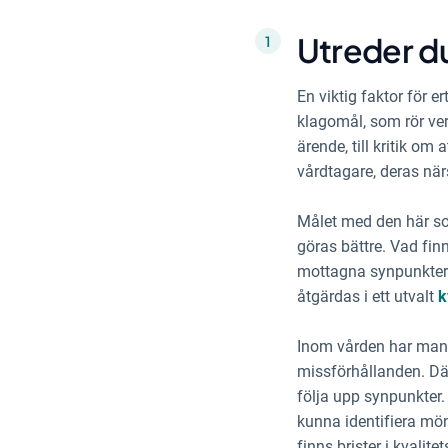
Utreder du
En viktig faktor för e
klagomål, som rör ver
ärende, till kritik om
vårdtagare, deras när
Målet med den här so
göras bättre. Vad fin
mottagna synpunkter 
åtgärdas i ett utvalt
k
Inom vården har man t
missförhållanden. Där
följa upp synpunkter
kunna identifiera mön
finns brister i kvalit