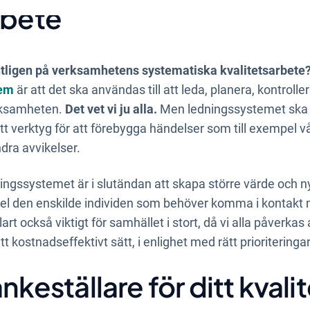
rbete
entligen på verksamhetens systematiska kvalitetsarbete
tem
är att det ska användas till att leda, planera, kontrolle
erksamheten.
Det vet vi ju alla.
Men ledningssystemet ska 
t verktyg för att förebygga händelser som till exempel v
dra avvikelser.
ningssystemet är i slutändan att skapa större värde och 
mpel den enskilde individen som behöver komma i kontakt 
klart också viktigt för samhället i stort, då vi alla påverka
 kostnadseffektivt sätt, i enlighet med rätt prioriteringa
ankeställare för ditt kva