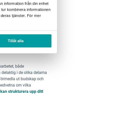
gsarbetet?
n information från din enhet
 tur kombinera informationen
 deras tjänster. För mer
l att upprätthålla hög
gger bland annat på att rätt
kompetens inte finns på
Tillåt alla
 förbättringsarbetet, till
sarbetet, både
 delaktig i de olika delarna
 förmedla ut budskap och
medvetna om vilka
kan strukturera upp ditt