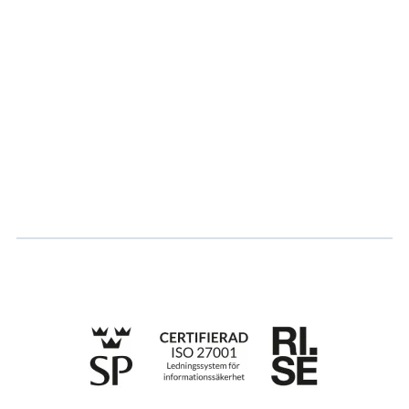
Om oss
Partner
Hållbarhet
Karriär
Logga in
Ansök om certifiering
Whistleblowing