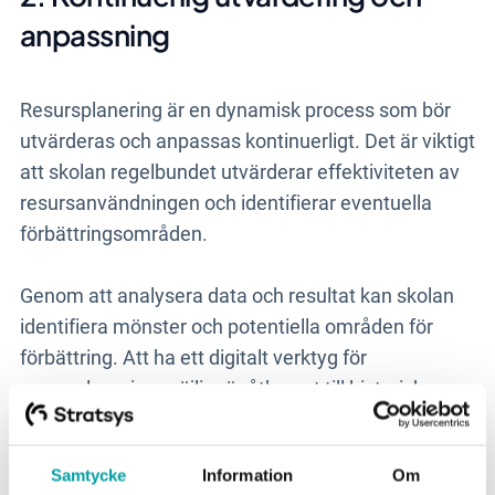
anpassning
Resursplanering är en dynamisk process som bör
utvärderas och anpassas kontinuerligt. Det är viktigt
att skolan regelbundet utvärderar effektiviteten av
resursanvändningen och identifierar eventuella
förbättringsområden.
Genom att analysera data och resultat kan skolan
identifiera mönster och potentiella områden för
förbättring. Att ha ett digitalt verktyg för
resursplanering möjliggör åtkomst till historiska
data och analyser, vilket underlättar
utvärderingsprocessen och stöder beslutsfattandet
Samtycke
Information
Om
för framtida resursallokering.