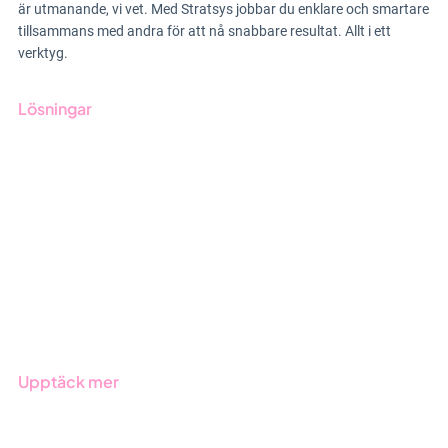
är utmanande, vi vet. Med Stratsys jobbar du enklare och smartare
tillsammans med andra för att nå snabbare resultat. Allt i ett
verktyg.
Lösningar
GRC-styrning
ESG-rapportering
Due Diligence
Offentlig sektor
Produkter
Branscher
Upptäck mer
Onboarding