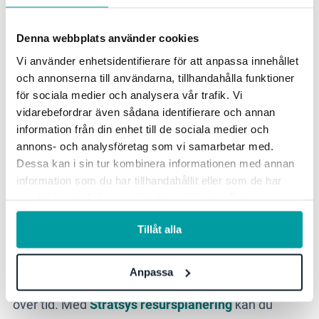
3. Maximera resurserna med ett
Denna webbplats använder cookies
digitalt verktyg
Vi använder enhetsidentifierare för att anpassa innehållet
och annonserna till användarna, tillhandahålla funktioner
för sociala medier och analysera vår trafik. Vi
Utforska möjligheten att införa ett verktyg för
vidarebefordrar även sådana identifierare och annan
resursplaneringen som kan underlätta och
information från din enhet till de sociala medier och
effektivisera processer. Med hjälp av ett verktyg
annons- och analysföretag som vi samarbetar med.
Dessa kan i sin tur kombinera informationen med annan
kan skolor exempelvis få översikt på tillgängliga
information som du har tillhandahållit eller som de har
resurser, legitimationer och behörigheter, vilket gör
samlat in när du har använt deras tjänster. För mer
det möjligt att hitta kompetens som man inte visste
information, se vår
integritetspolicy
.
att man hade inom verksamheten.
Tillåt alla
Det gör det också möjligt att generera rapporter och
Anpassa
analyser för att optimera användningen av resurser
över tid. Med
Stratsys resursplanering
kan du