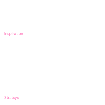
Boka demo
Kontakt
Utbildningar
Inspiration
Blogg
Kunder
Event & Webinar
Nyheter & Press
Produktuppdateringar
Nyhetsbrev
Stratsys