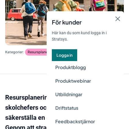
För kunder
Här kan du som kund logga in i
Stratsys.
Resursplanering
Logga in
Produktblogg
Produktwebinar
Utbildningar
Resursplanering är en viktig del av
skolchefers och rektorers ansvar för att
Driftstatus
säkerställa en effektiv skolverksamhet.
Feedbackstjärnor
Genom att strategiskt planera och fördela