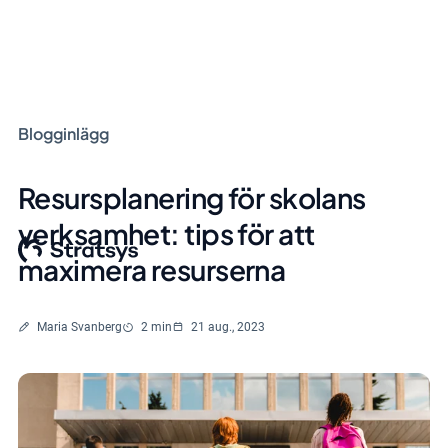
Blogginlägg
Resursplanering för skolans
verksamhet: tips för att
maximera resurserna
Skriven av
Lästid
Maria Svanberg
2 min
21 aug., 2023