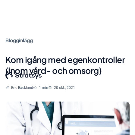
Blogginlägg
Kom igång med egenkontroller
(inom vård- och omsorg)
Skriven av
Lästid
Eric Backlund
1 min
20 okt., 2021