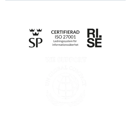
Integritetspolicy
Information enligt Data Act