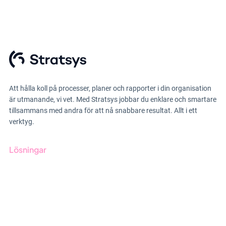
Att hålla koll på processer, planer och rapporter i din organisation
är utmanande, vi vet. Med Stratsys jobbar du enklare och smartare
tillsammans med andra för att nå snabbare resultat. Allt i ett
verktyg.
Lösningar
GRC-styrning
ESG-rapportering
Due Diligence
Offentlig sektor