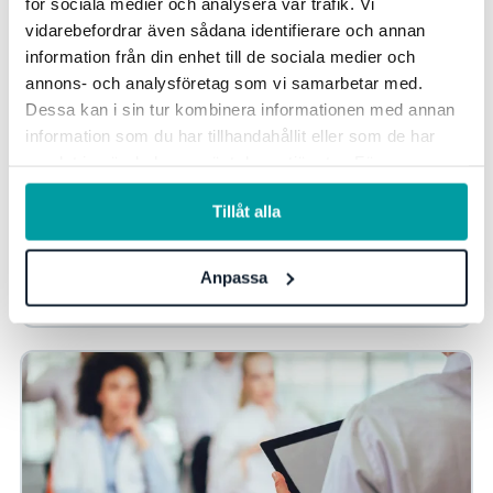
för sociala medier och analysera vår trafik. Vi
vidarebefordrar även sådana identifierare och annan
information från din enhet till de sociala medier och
annons- och analysföretag som vi samarbetar med.
Framtidens utmaningar för vårdbolag 2024:
Dessa kan i sin tur kombinera informationen med annan
Tips för att möta ett snabbföränderligt
information som du har tillhandahållit eller som de har
vårdlandskap
samlat in när du har använt deras tjänster. För mer
information, se vår
integritetspolicy
.
2024 närmar sig och för vårdbolag väntar både nya
Tillåt alla
förutsättningar och utmaningar. Den snabba tekniska
utvecklingen, förändrade patientbehov och...
Anpassa
Kvalitets- och Patientsäkerhetsarbete