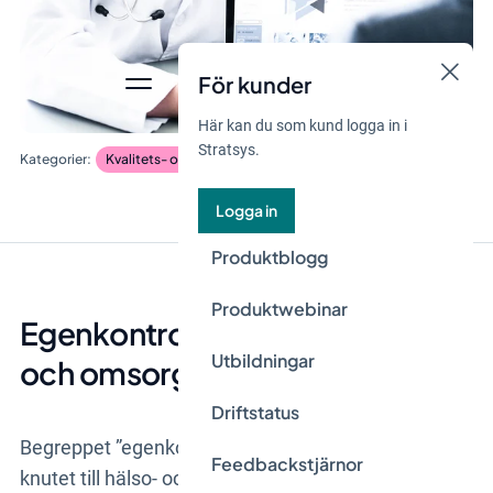
För kunder
Här kan du som kund logga in i
Stratsys.
Kvalitets- och Patientsäkerhetsarbete
Blogginlägg
Logga in
Produktblogg
Produktwebinar
Egenkontroller gäller alla vård-
Utbildningar
och omsorgsgivare
Driftstatus
Begreppet ”egenkontroll” är brett och inte specifikt
Feedbackstjärnor
knutet till hälso- och sjukvård eller omsorgsarbete