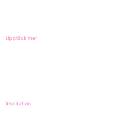
Produkter
Branscher
Upptäck mer
Onboarding
Boka demo
Kontakt
Utbildningar
Inspiration
Blogg
Kunder
Event & Webinar