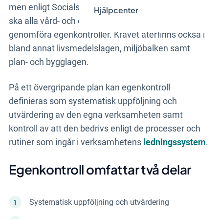
men enligt Socialstyrelsens krav (föreskrift (2011:9)
Hjälpcenter
ska alla vård- och omsorgsgivare i Sverige
genomföra egenkontroller. Kravet återfinns också i
bland annat livsmedelslagen, miljöbalken samt
plan- och bygglagen.
På ett övergripande plan kan egenkontroll
definieras som systematisk
uppföljning och
utvärdering av den egna verksamheten samt
kontroll av att den bedrivs enligt de processer och
rutiner som ingår i verksamhetens
ledningssystem
.
Egenkontroll omfattar två delar
Systematisk uppföljning och utvärdering