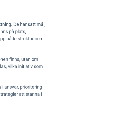
ktning. De har satt mål,
nns på plats,
 upp både struktur och
onen finns, utan om
s, vilka initiativ som
 ansvar, prioritering
rategier att stanna i