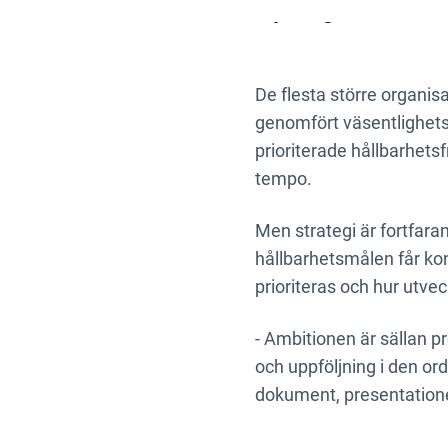
styrning.
De flesta större organisa
genomfört väsentlighets
prioriterade hållbarhets
tempo.
Men strategi är fortfar
hållbarhetsmålen får kon
prioriteras och hur utvec
- Ambitionen är sällan p
och uppföljning i den or
dokument, presentatione