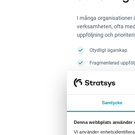
I många organisationer är
verksamheten, ofta med 
uppföljning och priorite
Otydligt ägarskap.
Fragmenterad uppfölj
Begränsad förmåga att
Resultatet blir att håll
värdera.
Samtycke
- När ansvar och uppföljni
Denna webbplats använder 
blir en del av hur organ
säger Cecilia.
Vi använder enhetsidentifierar