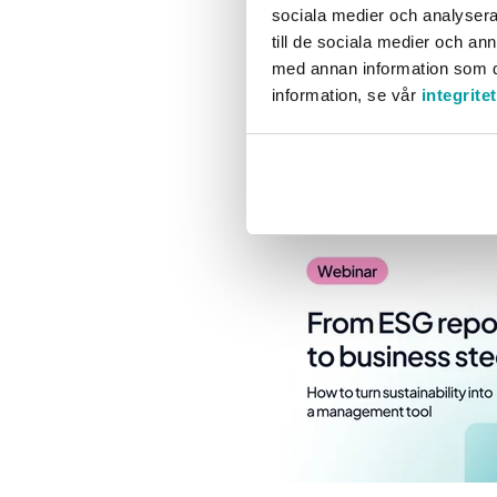
sociala medier och analysera 
till de sociala medier och a
Det är också här den vikt
med annan information som du 
rapporteringsspår till att
information, se vår
integrite
Upptäck webinar: From 