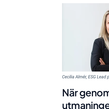
Cecilia Almér, ESG Lead 
När genomf
utmaning