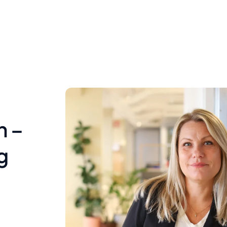
n –
g