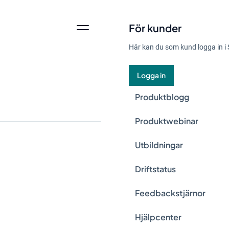
För kunder
Här kan du som kund logga in i 
Logga in
Produktblogg
Produktwebinar
Utbildningar
Hållbarhetsarbete b
Driftstatus
genomförande. Den v
Feedbackstjärnor
verksamheten priori
Stratsys, delar sina
Hjälpcenter