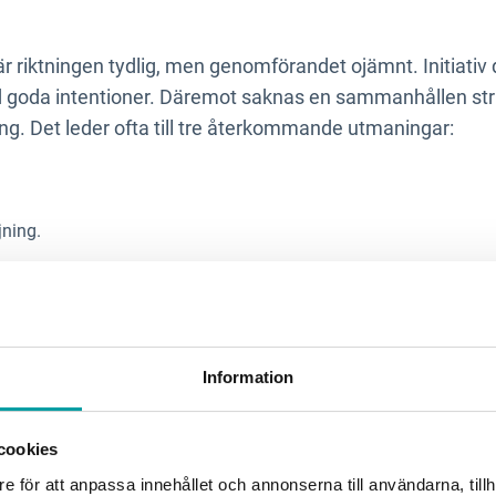
 riktningen tydlig, men genomförandet ojämnt. Initiativ dr
goda intentioner. Däremot saknas en sammanhållen stru
ring. Det leder ofta till tre återkommande utmaningar:
ning.
 visa faktisk effekt.
barhetsarbetet upplevs omfattande, men svårt att styra oc
Information
ng byggs in i den ordinarie styrningen blir hållbarhet inte 
cookies
isationen leds och utvecklas. Det är först då ambitionen få
e för att anpassa innehållet och annonserna till användarna, tillh