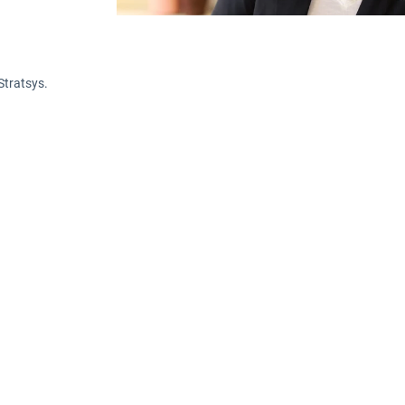
Stratsys.
edöms i dag allt mindre utifrån ambition och al
erkliga skillnaden syns först när hållbarhet 
terar, investerar och följer upp. Cecilia Almér
 perspektiv på vad som krävs för att gå från stra