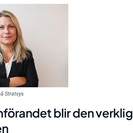
på Stratsys
örandet blir den verkli
en