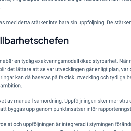
.
s med detta stärker inte bara sin uppföljning. De stärker
ållbarhetschefen
nebär en tydlig exekveringsmodell ökad styrbarhet. När m
lir det lättare att se var utvecklingen går enligt plan, var
teringar kan då baseras på faktisk utveckling och tydliga 
 ambition.
et av manuell samordning. Uppföljningen sker mer struk
för att byggas upp genom punktinsatser inför rapporteringsti
fördelat och uppföljningen är integrerad i styrningen förä