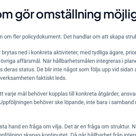
om gör omställning möjli
n om fler policydokument. Det handlar om att skapa struk
brytas ned i konkreta aktiviteter, med tydliga ägare, prior
vriga affärsmål. När hållbarhetsmålen integreras i pla
s deras status. De blir inte något som följs upp vid sida
verksamheten faktiskt leds.
att varje mål behöver kopplas till konkreta åtgärder, ansv
. Uppföljningen behöver ske löpande, inte bara i samband 
örsta hand en fråga om vilja. Det är en fråga om struktur. N
ppföljning skapas kontinuitet. Då går hållbarhet från intent