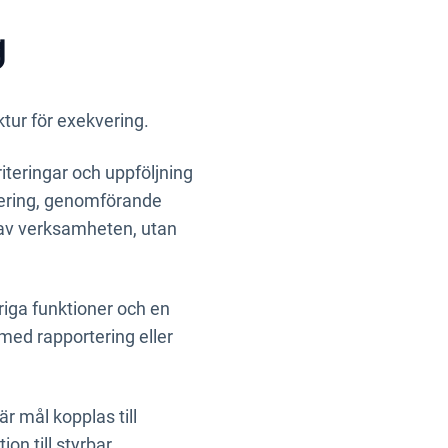
g
tur för exekvering.
iteringar och uppföljning
nering, genomförande
n av verksamheten, utan
ariga funktioner och en
med rapportering eller
är mål kopplas till
ion till styrbar