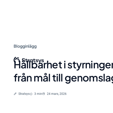
Blogginlägg
Hållbarhet i styrninge
från mål till genomsla
Skriven av
Lästid
Stratsys
3 min
24 mars, 2026