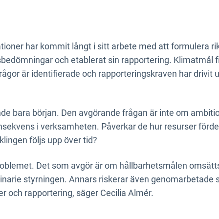
tioner har kommit långt i sitt arbete med att formulera ri
bedömningar och etablerat sin rapportering. Klimatmål fi
frågor är identifierade och rapporteringskraven har drivit
ande bara början. Den avgörande frågan är inte om ambiti
sekvens i verksamheten. Påverkar de hur resurser fördela
klingen följs upp över tid?
roblemet. Det som avgör är om hållbarhetsmålen omsätts i
dinarie styrningen. Annars riskerar även genomarbetade st
r och rapportering, säger Cecilia Almér.