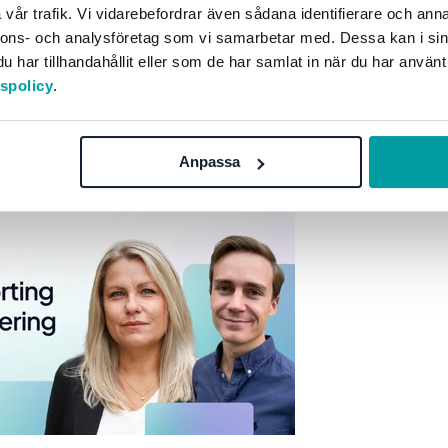
vår trafik. Vi vidarebefordrar även sådana identifierare och anna
nnons- och analysföretag som vi samarbetar med. Dessa kan i sin
iga förflyttningen sker. Hållbarhet går från att vara ett si
har tillhandahållit eller som de har samlat in när du har använt
 bli en integrerad del av affärens styrning.
tspolicy
.
ESG reporting to business steering
Anpassa