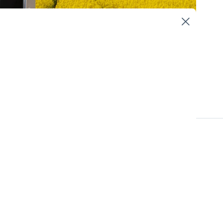
Hållbarhetsstyrning
lt mer utifrån
påverkar hur
, ESG-expert på
tegi till faktisk