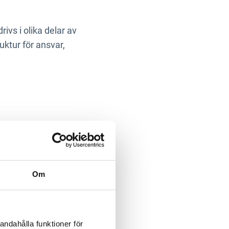
ivs i olika delar av
ktur för ansvar,
h ännu svårare att
Om
ett parallellt spår. Det
r verkligt genomslag,
andahålla funktioner för