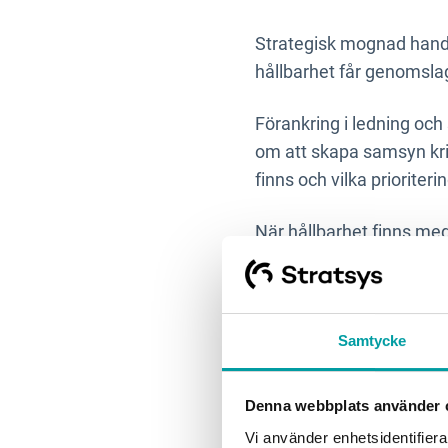
Strategisk mognad handla
hållbarhet får genomsla
Förankring i ledning och
om att skapa samsyn krin
finns och vilka priorite
När hållbarhet finns med
samlat i organisationen.
- I slutändan handlar det
sannolikheten att organ
Samtycke
Denna webbplats använder 
Upptäck webinar: From 
Vi använder enhetsidentifierar