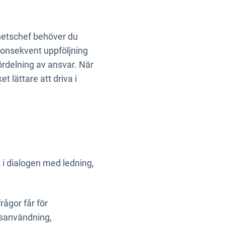
hetschef behöver du
 konsekvent uppföljning
rdelning av ansvar. När
t lättare att driva i
 i dialogen med ledning,
ågor får för
ursanvändning,