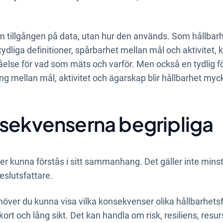
m tillgången på data, utan hur den används. Som hållbar
 tydliga definitioner, spårbarhet mellan mål och aktivitet,
lse för vad som mäts och varför. Men också en tydlig fö
ing mellan mål, aktivitet och ägarskap blir hållbarhet mycke
nsekvenserna begripliga
r kunna förstås i sitt sammanhang. Det gäller inte minst
slutsfattare.
ver du kunna visa vilka konsekvenser olika hållbarhetsfr
rt och lång sikt. Det kan handla om risk, resiliens, res