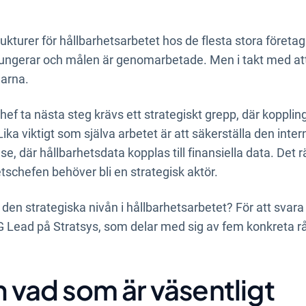
rukturer för hållbarhetsarbetet hos de flesta stora företa
fungerar och målen är genomarbetade. Men i takt med att
garna.
ef ta nästa steg krävs ett strategiskt grepp, där kopplinge
ika viktigt som själva arbetet är att säkerställa den inte
se, där hållbarhetsdata kopplas till finansiella data. Det 
etschefen behöver bli en strategisk aktör.
a den strategiska nivån i hållbarhetsarbetet? För att svar
ESG Lead på Stratsys, som delar med sig av fem konkreta r
n vad som är väsentligt