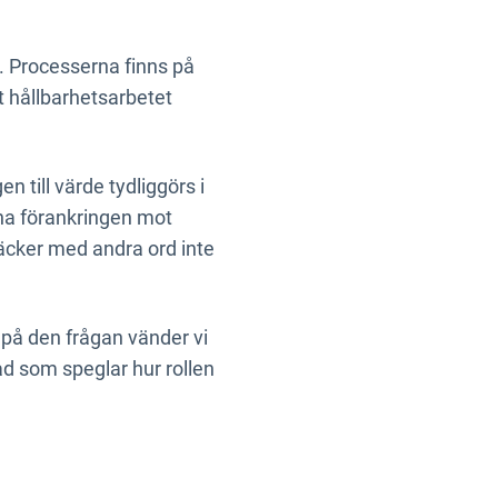
g. Processerna finns på
 hållbarhetsarbetet
n till värde tydliggörs i
rna förankringen mot
räcker med andra ord inte
a på den frågan vänder vi
åd som speglar hur rollen