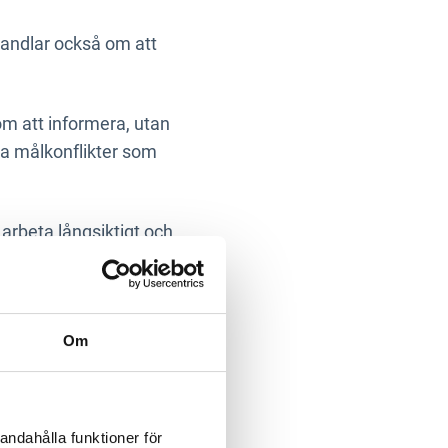
handlar också om att
om att informera, utan
ka målkonflikter som
arbeta långsiktigt och
teringar ökar
Om
andahålla funktioner för