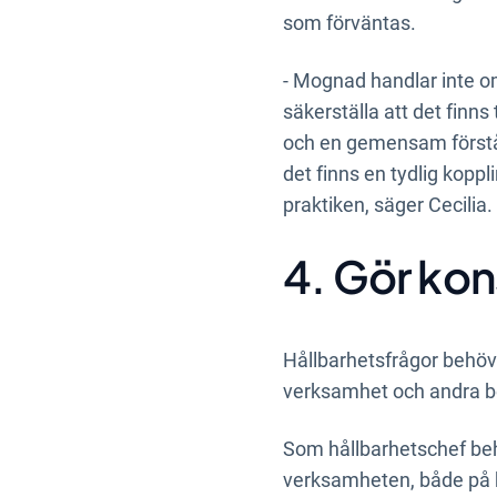
som förväntas.
- Mognad handlar inte o
säkerställa att det finns
och en gemensam förståe
det finns en tydlig koppl
praktiken, säger Cecilia.
4. Gör ko
Hållbarhetsfrågor behöve
verksamhet och andra be
Som hållbarhetschef behö
verksamheten, både på ko