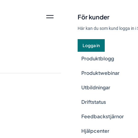
För kunder
Här kan du som kund logga in i 
Logga in
Produktblogg
Produktwebinar
Utbildningar
Hållbarhet är idag e
Driftstatus
ledarskap i frågan p
Feedbackstjärnor
risk. Här delar Str
hållbarhetschef.
Hjälpcenter