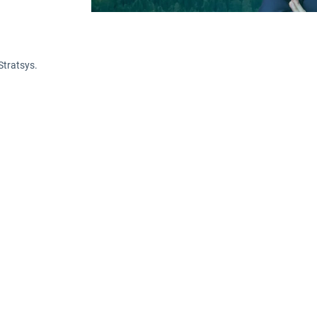
Stratsys.
n integrerad del av affären hos de flesta stora 
åverkar hur organisationen prioriterar, invest
atsys ESG-expert Cecilia Almér med sig av fem r