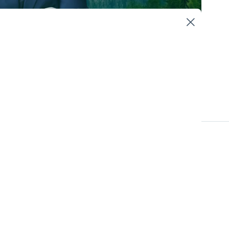
Hållbarhetsstyrning
företag. Ett tydligt
erar och hanterar
åd till dig som