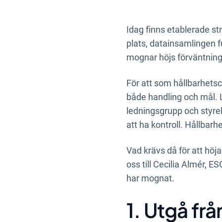
Idag finns etablerade st
plats, datainsamlingen 
mognar höjs förväntnin
För att som hållbarhetsch
både handling och mål. L
ledningsgrupp och styrel
att ha kontroll. Hållbarh
Vad krävs då för att höj
oss till Cecilia Almér, 
har mognat.
1. Utgå frå