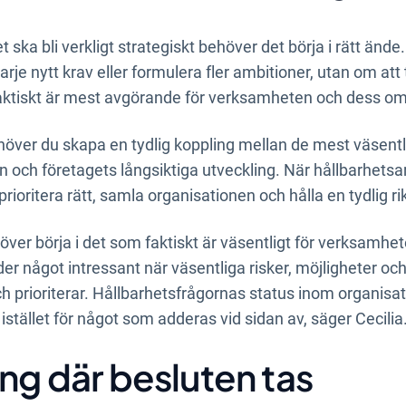
 ska bli verkligt strategiskt behöver det börja i rätt ände.
je nytt krav eller formulera fler ambitioner, utan om att 
aktiskt är mest avgörande för verksamheten och dess om
över du skapa en tydlig koppling mellan de mest väsentl
och företagets långsiktiga utveckling. När hållbarhetsa
 prioritera rätt, samla organisationen och hålla en tydlig ri
ver börja i det som faktiskt är väsentligt för verksamheten
nder något intressant när väsentliga risker, möjligheter oc
ch prioriterar. Hållbarhetsfrågornas status inom organisat
istället för något som adderas vid sidan av, säger Cecilia
ing där besluten tas