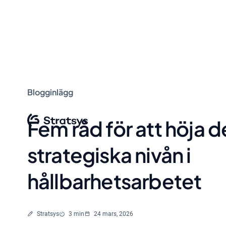
Blogginlägg
Fem råd för att höja 
strategiska nivån i
hållbarhetsarbetet
Skriven av
Lästid
Stratsys
3 min
24 mars, 2026