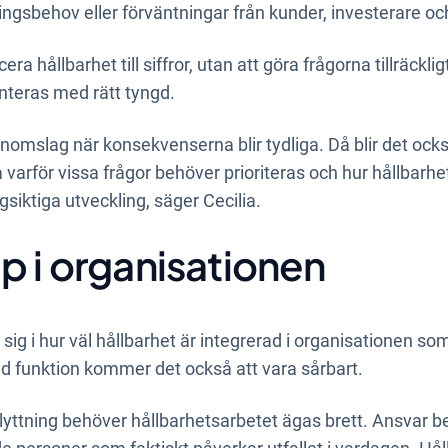
ingsbehov eller förväntningar från kunder, investerare oc
ra hållbarhet till siffror, utan att göra frågorna tillräckli
nteras med rätt tyngd.
enomslag när konsekvenserna blir tydliga. Då blir det ocks
å varför vissa frågor behöver prioriteras och hur hållbarh
iktiga utveckling, säger Cecilia.
p i organisationen
sig i hur väl hållbarhet är integrerad i organisationen so
ld funktion kommer det också att vara sårbart.
flyttning behöver hållbarhetsarbetet ägas brett. Ansvar beh