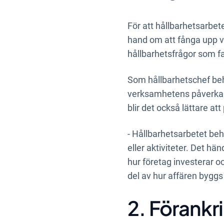
För att hållbarhetsarbetet
hand om att fånga upp var
hållbarhetsfrågor som f
Som hållbarhetschef beh
verksamhetens påverkan 
blir det också lättare att
- Hållbarhetsarbetet behö
eller aktiviteter. Det hä
hur företag investerar o
del av hur affären byggs 
2. Förankr