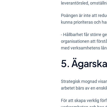
leverantörsled, omställn
Poängen är inte att reduce
kunna prioriteras och ha
- Hållbarhet får större g
organisationen att först
med verksamhetens långs
5. Ägarska
Strategisk mognad visar 
arbetet bärs av en enski
För att skapa verklig för