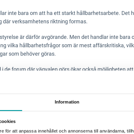
r inte bara om att ha ett starkt hållbarhetsarbete. Det 
g där verksamhetens riktning formas.
 styrelse är därför avgörande. Men det handlar inte bara 
g vilka hållbarhetsfrågor som är mest affärskritiska, vil
ringar som behöver göras.
 i de forum där vägvalen görs ökar också möjligheten att 
 om riktning. När ledningen delar dina analyser och priori
isationen rör sig samlat mot samma mål, säger Cecilia.
Information
cookies
ESG reporting to business steering
e för att anpassa innehållet och annonserna till användarna, tillh